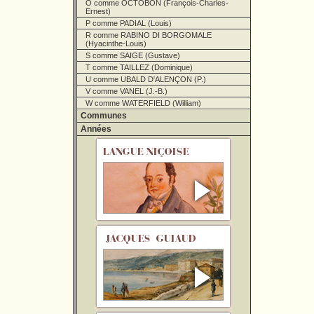
O comme OCTOBON (François-Charles-
Ernest)
P comme PADIAL (Louis)
R comme RABINO DI BORGOMALE
(Hyacinthe-Louis)
S comme SAIGE (Gustave)
T comme TAILLEZ (Dominique)
U comme UBALD D'ALENÇON (P.)
V comme VANEL (J.-B.)
W comme WATERFIELD (William)
Communes
Années