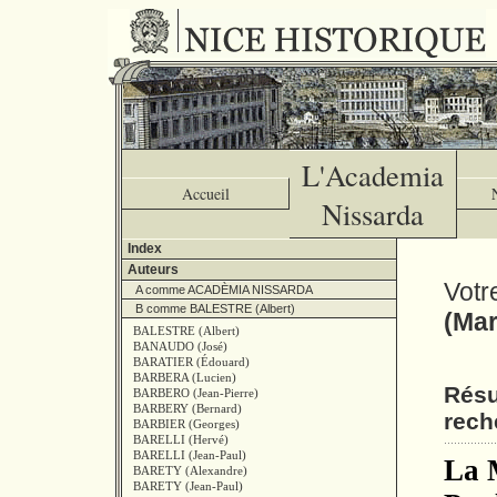
L'Academia
Accueil
Nissarda
Index
Auteurs
Votr
A comme ACADÈMIA NISSARDA
B comme BALESTRE (Albert)
(Mar
BALESTRE (Albert)
BANAUDO (José)
BARATIER (Édouard)
BARBERA (Lucien)
Résu
BARBERO (Jean-Pierre)
BARBERY (Bernard)
rech
BARBIER (Georges)
BARELLI (Hervé)
BARELLI (Jean-Paul)
La M
BARETY (Alexandre)
BARETY (Jean-Paul)