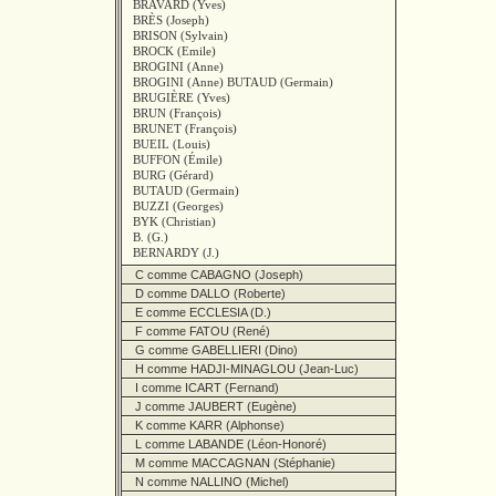
BRAVARD (Yves)
BRÈS (Joseph)
BRISON (Sylvain)
BROCK (Emile)
BROGINI (Anne)
BROGINI (Anne) BUTAUD (Germain)
BRUGIÈRE (Yves)
BRUN (François)
BRUNET (François)
BUEIL (Louis)
BUFFON (Émile)
BURG (Gérard)
BUTAUD (Germain)
BUZZI (Georges)
BYK (Christian)
B. (G.)
BERNARDY (J.)
C comme CABAGNO (Joseph)
D comme DALLO (Roberte)
E comme ECCLESIA (D.)
F comme FATOU (René)
G comme GABELLIERI (Dino)
H comme HADJI-MINAGLOU (Jean-Luc)
I comme ICART (Fernand)
J comme JAUBERT (Eugène)
K comme KARR (Alphonse)
L comme LABANDE (Léon-Honoré)
M comme MACCAGNAN (Stéphanie)
N comme NALLINO (Michel)