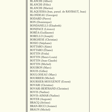
BLANCHI (Albert)
BLANCHI (Félix)
BLANCHI (Marius)
BLAQUIERA (Jean, pseud. de RAYBAUT, Jean)
BLONDEAU (Georges)
BODARD (Pierre)
BON (Dominique)
BONDANELLI (Elisabeth)
BONIFACE (Léonce)
BORÉA (Guillaume)
BORELLO (Joseph)
BORGHESE (Christian)
BOSIO (Stéphane)
BOTTARO (Alain)
BOTTARO (Éliane)
BOTTIN (Frida)
BOTTIN (Henri-Louis)
BOTTIN (Jean-Claude)
BOTTIN (Michel)
BOUIRON (Marc)
BOUIS (Gilles)
BOULOISEAU (Marc)
BOURRIER (Michel)
BOURSIER-MOUGENOT (Ernest)
BOVARI (Christine)
BOVARI-BERTRAND (Christine)
BOVIS (Nadine)
BOVIS-AIMAR (Nadine)
BOYER (Auguste)
BRACQ (Jérôme)
BRAN-RICCI (Josiane)
BRAUN (Michel)