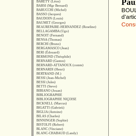
Paul
BARETY (Léon)
BARSI (Mgr Bernard)
BOULO
BARUCCHI (Michel)
BASSO (Jacques)
d'arti
BAUDOIN (Louis)
BAUMET (Georges)
Consul
BEAUREPAIRE-HERNANDEZ (Roseline)
BELLAGAMBA (Ugo)
BENOIT (Fernand)
BENSA (Thomas)
BERCHI (Bruno)
BERGAMASCO (Jean)
BERI (Édouard)
BERMOND (Théophile)
BERNARD (Gaston)
BERNARD-ATTANOUX (comte)
BERNARDI (Henri)
BERTRAND (M.)
BESSI (Jean-Michel)
BESSI (Jules)
BETTI (Steve)
BIBIANO (Jouan)
BIBLIOGRAPHIE
BIBLIOGRAPHIE NIÇOISE
BICKNELL (Marcus)
BIGATTI (Gabrieù)
BIGLIA (Antoine)
BILAS (Charles)
BINNINGER (Sophie)
BISTOLFI (Robert)
BLANC (Vinciane)
BLANC-CHABAUD (Landy)