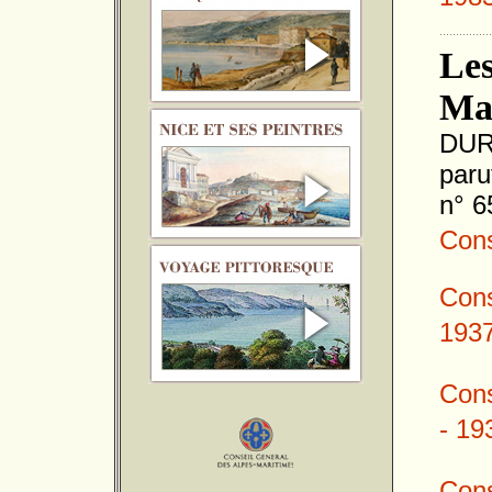
198
Les
Ma
DUR
paru
n° 6
Consu
Cons
193
Cons
- 19
Cons