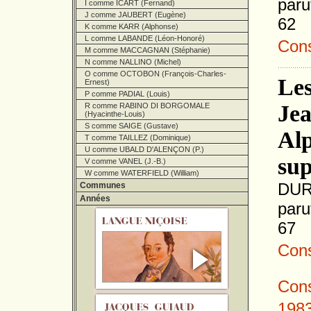
paru
I comme ICART (Fernand)
J comme JAUBERT (Eugène)
62
K comme KARR (Alphonse)
L comme LABANDE (Léon-Honoré)
Consu
M comme MACCAGNAN (Stéphanie)
N comme NALLINO (Michel)
O comme OCTOBON (François-Charles-
Les
Ernest)
P comme PADIAL (Louis)
Jea
R comme RABINO DI BORGOMALE
(Hyacinthe-Louis)
S comme SAIGE (Gustave)
Alp
T comme TAILLEZ (Dominique)
U comme UBALD D'ALENÇON (P.)
sup
V comme VANEL (J.-B.)
W comme WATERFIELD (William)
DUR
Communes
Années
paru
67
Consu
Cons