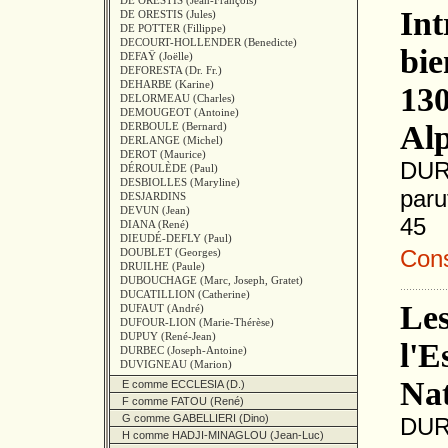
DE ORESTIS (Jean-François)
Int
DE ORESTIS (Jules)
DE POTTER (Fillippe)
DECOURT-HOLLENDER (Benedicte)
bie
DEFAŸ (Joëlle)
DEFORESTA (Dr. Fr.)
DEHARBE (Karine)
130
DELORMEAU (Charles)
DEMOUGEOT (Antoine)
Al
DERBOULE (Bernard)
DERLANGE (Michel)
DEROT (Maurice)
DUR
DÉROULÈDE (Paul)
DESBIOLLES (Maryline)
paru
DESJARDINS
DEVUN (Jean)
45
DIANA (René)
DIEUDÉ-DEFLY (Paul)
Consu
DOUBLET (Georges)
DRUILHE (Paule)
DUBOUCHAGE (Marc, Joseph, Gratet)
DUCATILLION (Catherine)
Les
DUFAUT (André)
DUFOUR-LION (Marie-Thérèse)
DUPUY (René-Jean)
l'E
DURBEC (Joseph-Antoine)
DUVIGNEAU (Marion)
Nat
E comme ECCLESIA (D.)
F comme FATOU (René)
G comme GABELLIERI (Dino)
DUR
H comme HADJI-MINAGLOU (Jean-Luc)