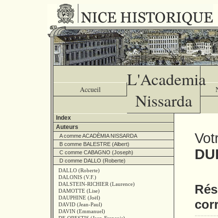
L'Academia
Accueil
Nissarda
Index
Auteurs
Vot
A comme ACADÈMIA NISSARDA
B comme BALESTRE (Albert)
DU
C comme CABAGNO (Joseph)
D comme DALLO (Roberte)
DALLO (Roberte)
DALONIS (V.F.)
DALSTEIN-RICHIER (Laurence)
Résu
DAMOTTE (Lise)
DAUPHINE (Joël)
cor
DAVID (Jean-Paul)
DAVIN (Emmanuel)