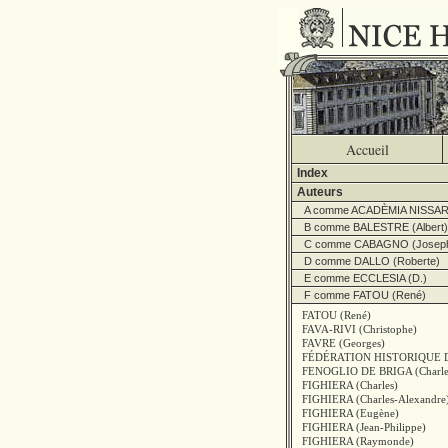
Accueil
Index
Auteurs
A comme ACADÈMIA NISSA
B comme BALESTRE (Albert)
C comme CABAGNO (Josep
D comme DALLO (Roberte)
E comme ECCLESIA (D.)
F comme FATOU (René)
FATOU (René)
FAVA-RIVI (Christophe)
FAVRE (Georges)
FÉDÉRATION HISTORIQUE 
FENOGLIO DE BRIGA (Charles
FIGHIERA (Charles)
FIGHIERA (Charles-Alexandre
FIGHIERA (Eugène)
FIGHIERA (Jean-Philippe)
FIGHIERA (Raymonde)