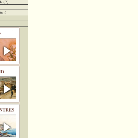
 (P.)
iam)