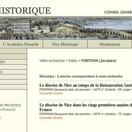
L'Academia Nissarda
Nice Historique
Abonnement
Votre recherche > Index >
FONTANA (Jacques)
RDA
h)
Résultats : 2 articles correspondent à votre recherche
Le diocèse de Nice au temps de la Restauration Sar
FONTANA (Jacques) date de parution : 1975 n° d'article : 69, page
Consulter l'article
Le diocèse de Nice dans les vingt premières années d
DE PROVENCE
-François)
France
FONTANA (Jacques) date de parution : 1976 n° d'article : 70, page
)
Consulter l'article