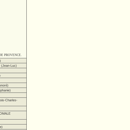
DE PROVENCE.
)
(Jean-Luc)
)
noré)
hanie)
s-Charles-
GOMALE
e)