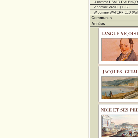
U comme UBALD D'ALENÇON
V comme VANEL (J.-B.)
W comme WATERFIELD (Will
Communes
Années