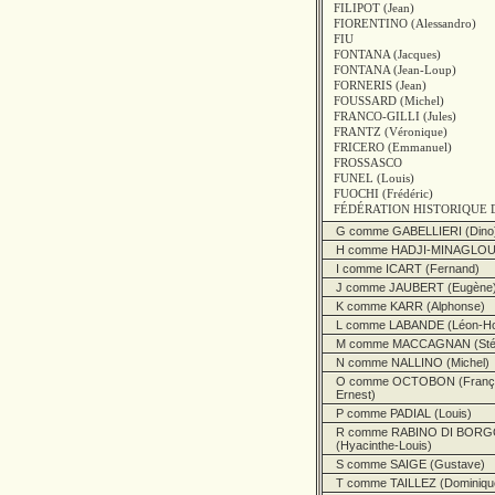
FILIPOT (Jean)
FIORENTINO (Alessandro)
FIU
FONTANA (Jacques)
FONTANA (Jean-Loup)
FORNERIS (Jean)
FOUSSARD (Michel)
FRANCO-GILLI (Jules)
FRANTZ (Véronique)
FRICERO (Emmanuel)
FROSSASCO
FUNEL (Louis)
FUOCHI (Frédéric)
FÉDÉRATION HISTORIQUE 
G comme GABELLIERI (Dino
H comme HADJI-MINAGLOU 
I comme ICART (Fernand)
J comme JAUBERT (Eugène
K comme KARR (Alphonse)
L comme LABANDE (Léon-Ho
M comme MACCAGNAN (Stép
N comme NALLINO (Michel)
O comme OCTOBON (Françoi
Ernest)
P comme PADIAL (Louis)
R comme RABINO DI BOR
(Hyacinthe-Louis)
S comme SAIGE (Gustave)
T comme TAILLEZ (Dominiqu