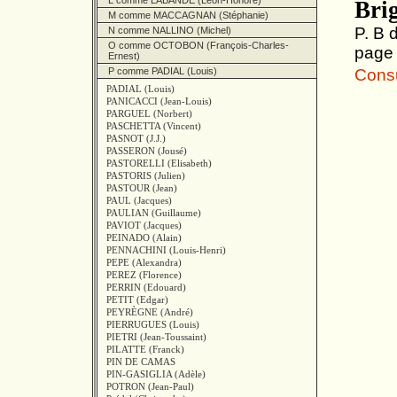
L comme LABANDE (Léon-Honoré)
Bri
M comme MACCAGNAN (Stéphanie)
P. B 
N comme NALLINO (Michel)
O comme OCTOBON (François-Charles-
page
Ernest)
P comme PADIAL (Louis)
Consul
PADIAL (Louis)
PANICACCI (Jean-Louis)
PARGUEL (Norbert)
PASCHETTA (Vincent)
PASNOT (J.J.)
PASSERON (Jousé)
PASTORELLI (Elisabeth)
PASTORIS (Julien)
PASTOUR (Jean)
PAUL (Jacques)
PAULIAN (Guillaume)
PAVIOT (Jacques)
PEINADO (Alain)
PENNACHINI (Louis-Henri)
PEPE (Alexandra)
PEREZ (Florence)
PERRIN (Edouard)
PETIT (Edgar)
PEYRÈGNE (André)
PIERRUGUES (Louis)
PIETRI (Jean-Toussaint)
PILATTE (Franck)
PIN DE CAMAS
PIN-GASIGLIA (Adèle)
POTRON (Jean-Paul)