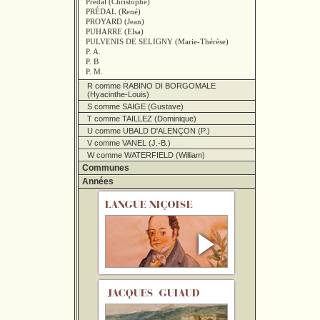
Prédal (Christophe)
PRÉDAL (René)
PROYARD (Jean)
PUHARRE (Elsa)
PULVENIS DE SELIGNY (Marie-Thérèse)
P. A.
P. B
P. M.
R comme RABINO DI BORGOMALE
(Hyacinthe-Louis)
S comme SAIGE (Gustave)
T comme TAILLEZ (Dominique)
U comme UBALD D'ALENÇON (P.)
V comme VANEL (J.-B.)
W comme WATERFIELD (William)
Communes
Années