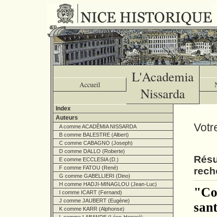
L'Academia
Accueil
Nissarda
Index
Auteurs
Votr
A comme ACADÈMIA NISSARDA
B comme BALESTRE (Albert)
C comme CABAGNO (Joseph)
D comme DALLO (Roberte)
Résu
E comme ECCLESIA (D.)
F comme FATOU (René)
rech
G comme GABELLIERI (Dino)
H comme HADJI-MINAGLOU (Jean-Luc)
"Co
I comme ICART (Fernand)
J comme JAUBERT (Eugène)
sant
K comme KARR (Alphonse)