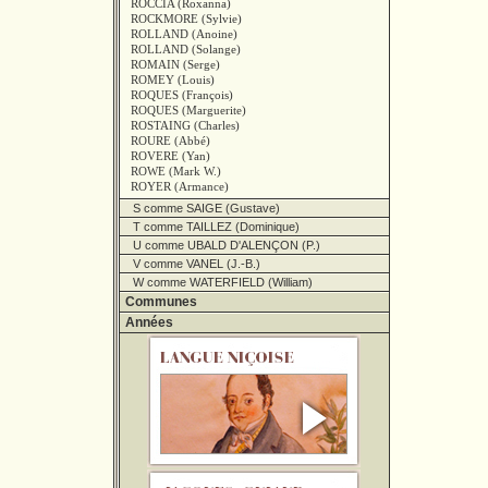
ROCCIA (Roxanna)
ROCKMORE (Sylvie)
ROLLAND (Anoine)
ROLLAND (Solange)
ROMAIN (Serge)
ROMEY (Louis)
ROQUES (François)
ROQUES (Marguerite)
ROSTAING (Charles)
ROURE (Abbé)
ROVERE (Yan)
ROWE (Mark W.)
ROYER (Armance)
S comme SAIGE (Gustave)
T comme TAILLEZ (Dominique)
U comme UBALD D'ALENÇON (P.)
V comme VANEL (J.-B.)
W comme WATERFIELD (William)
Communes
Années