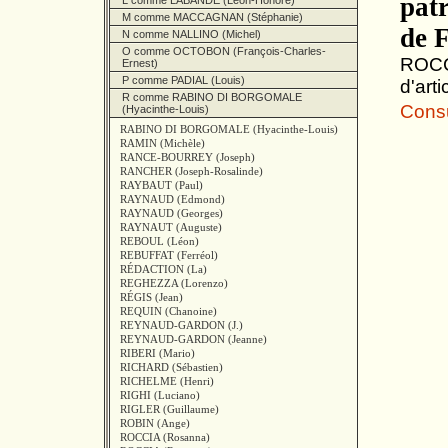
pat
L comme LABANDE (Léon-Honoré)
M comme MACCAGNAN (Stéphanie)
de 
N comme NALLINO (Michel)
O comme OCTOBON (François-Charles-
ROCCI
Ernest)
P comme PADIAL (Louis)
d'art
R comme RABINO DI BORGOMALE
Consul
(Hyacinthe-Louis)
RABINO DI BORGOMALE (Hyacinthe-Louis)
RAMIN (Michèle)
RANCE-BOURREY (Joseph)
RANCHER (Joseph-Rosalinde)
RAYBAUT (Paul)
RAYNAUD (Edmond)
RAYNAUD (Georges)
RAYNAUT (Auguste)
REBOUL (Léon)
REBUFFAT (Ferréol)
RÉDACTION (La)
REGHEZZA (Lorenzo)
RÉGIS (Jean)
REQUIN (Chanoine)
REYNAUD-GARDON (J.)
REYNAUD-GARDON (Jeanne)
RIBERI (Mario)
RICHARD (Sébastien)
RICHELME (Henri)
RIGHI (Luciano)
RIGLER (Guillaume)
ROBIN (Ange)
ROCCIA (Rosanna)