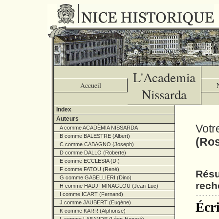
L'Academia
Accueil
Nissarda
Index
Auteurs
Votr
A comme ACADÈMIA NISSARDA
B comme BALESTRE (Albert)
(Ro
C comme CABAGNO (Joseph)
D comme DALLO (Roberte)
E comme ECCLESIA (D.)
F comme FATOU (René)
Résu
G comme GABELLIERI (Dino)
rech
H comme HADJI-MINAGLOU (Jean-Luc)
I comme ICART (Fernand)
J comme JAUBERT (Eugène)
Écri
K comme KARR (Alphonse)