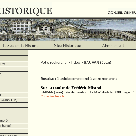
L'Academia Nissarda
Nice Historique
Abonnement
Votre recherche > Index >
SAUVAN (Jean)
RDA
h)
Résultat : 1 article correspond à votre recherche
Sur la tombe de Frédéric Mistral
SAUVAN (Jean) date de parution : 1914 n° d'article : 808, page n° 
)
Consulter l'article
(Jean-Luc)
)
noré)
hanie)