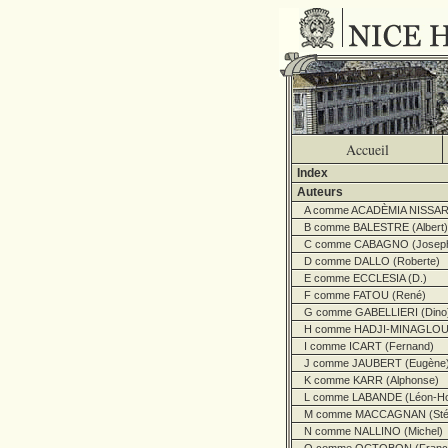
Accueil
Index
Auteurs
A comme ACADÈMIA NISSA
B comme BALESTRE (Albert)
C comme CABAGNO (Josep
D comme DALLO (Roberte)
E comme ECCLESIA (D.)
F comme FATOU (René)
G comme GABELLIERI (Dino
H comme HADJI-MINAGLOU 
I comme ICART (Fernand)
J comme JAUBERT (Eugène
K comme KARR (Alphonse)
L comme LABANDE (Léon-Ho
M comme MACCAGNAN (Stép
N comme NALLINO (Michel)