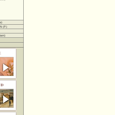
e)
 (P.)
iam)