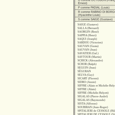
O comme OCTOBON (Françoi
Ernest)
P comme PADIAL (Louis)
R comme RABINO DI BOR
(Hyacinthe-Louis)
S comme SAIGE (Gustave)
SAIGE (Gustave)
SALLA (Bernard)
SAORGIN (René)
SAPPIA (Henri)
SAQUI (Joseph)
SARDOU (Victorien)
SAUVAN (Gusta)
SAUVAN (Jean)
SAVATIER (Gal.)
SAYTOUR (Martin)
SCHICK (Alexandre)
SCHOR (Ralph)
SEGUIN (Jean)
SÉGURAN
SELVA (Guy)
SICART (Florent)
SIDRO (Annie)
SIFFRE (Alain et Michèle-Helye
SIFFRE (Alain)
SIFFRE (Michèle-Helyett)
SIGALAS (Pierre-André)
SIGALAS (Raymonde)
SISTA (Alfonso)
SOUBIRAN (Jean-Roger)
SPITALIERI de CESSOLE (Hila
SPITALIERI DE CESSOLE (Vic