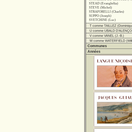
STEAD (Evanghélia)
STEVE (Michel)
STRAFORELLI (Charles)
SUPPO (Joseph)
SVETCHINE (Luc)
T comme TAILLEZ (Dominiqu
U comme UBALD D'ALENÇON
V comme VANEL (J.-B.)
W comme WATERFIELD (Will
Communes
Années