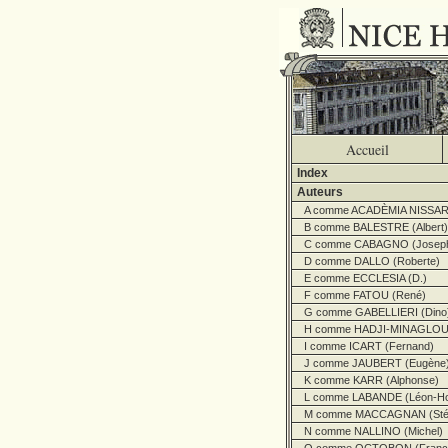
Accueil
Index
Auteurs
A comme ACADÈMIA NISSA
B comme BALESTRE (Albert)
C comme CABAGNO (Josep
D comme DALLO (Roberte)
E comme ECCLESIA (D.)
F comme FATOU (René)
G comme GABELLIERI (Dino
H comme HADJI-MINAGLOU 
I comme ICART (Fernand)
J comme JAUBERT (Eugène
K comme KARR (Alphonse)
L comme LABANDE (Léon-Ho
M comme MACCAGNAN (Stép
N comme NALLINO (Michel)