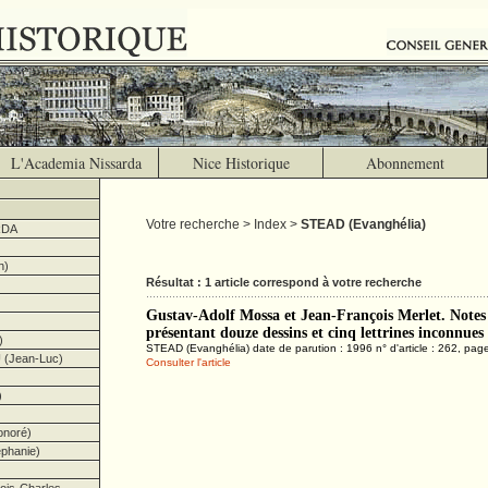
L'Academia Nissarda
Nice Historique
Abonnement
Votre recherche > Index >
STEAD (Evanghélia)
RDA
h)
Résultat : 1 article correspond à votre recherche
Gustav-Adolf Mossa et Jean-François Merlet. Notes
présentant douze dessins et cinq lettrines inconnue
)
STEAD (Evanghélia) date de parution : 1996 n° d'article : 262, pag
(Jean-Luc)
Consulter l'article
)
noré)
hanie)