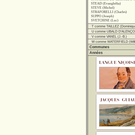
STEAD (Evanghélia)
STEVE (Michel)
STRAFORELLI (Charles)
SUPPO (Joseph)
SVETCHINE (Luc)
T comme TAILLEZ (Dominiqu
U comme UBALD D'ALENÇON
V comme VANEL (J.-B.)
W comme WATERFIELD (Will
Communes
Années