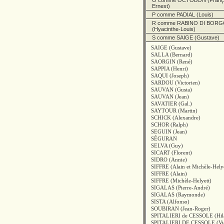
O comme OCTOBON (Françoi
Ernest)
P comme PADIAL (Louis)
R comme RABINO DI BOR
(Hyacinthe-Louis)
S comme SAIGE (Gustave)
SAIGE (Gustave)
SALLA (Bernard)
SAORGIN (René)
SAPPIA (Henri)
SAQUI (Joseph)
SARDOU (Victorien)
SAUVAN (Gusta)
SAUVAN (Jean)
SAVATIER (Gal.)
SAYTOUR (Martin)
SCHICK (Alexandre)
SCHOR (Ralph)
SEGUIN (Jean)
SÉGURAN
SELVA (Guy)
SICART (Florent)
SIDRO (Annie)
SIFFRE (Alain et Michèle-Helye
SIFFRE (Alain)
SIFFRE (Michèle-Helyett)
SIGALAS (Pierre-André)
SIGALAS (Raymonde)
SISTA (Alfonso)
SOUBIRAN (Jean-Roger)
SPITALIERI de CESSOLE (Hila
SPITALIERI DE CESSOLE (Vic