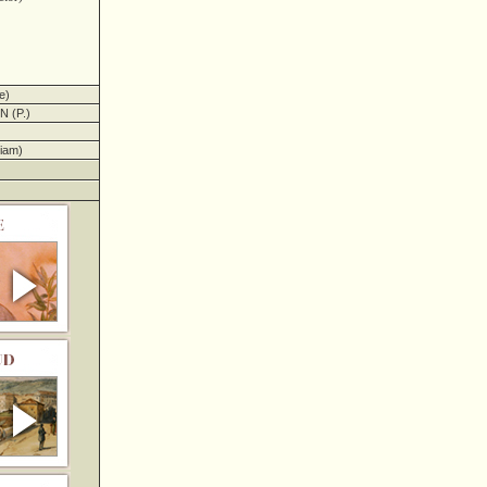
e)
 (P.)
iam)