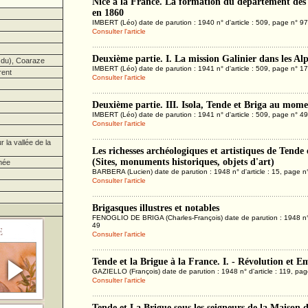
Nice à la France. La formation du département des
en 1860
IMBERT (Léo) date de parution : 1940 n° d'article : 509, page n° 97
Consulter l'article
Deuxième partie. I. La mission Galinier dans les Al
du), Coaraze
IMBERT (Léo) date de parution : 1941 n° d'article : 509, page n° 17
rent
Consulter l'article
Deuxième partie. III. Isola, Tende et Briga au mome
IMBERT (Léo) date de parution : 1941 n° d'article : 509, page n° 49
Consulter l'article
la vallée de la
Les richesses archéologiques et artistiques de Tende 
(Sites, monuments historiques, objets d'art)
née
BARBERA (Lucien) date de parution : 1948 n° d'article : 15, page n
Consulter l'article
Brigasques illustres et notables
FENOGLIO DE BRIGA (Charles-François) date de parution : 1948 n° d
49
Consulter l'article
Tende et la Brigue à la France. I. - Révolution et 
GAZIELLO (François) date de parution : 1948 n° d'article : 119, pa
Consulter l'article
Tende et La Brigue sous les seigneurs de la Maison d