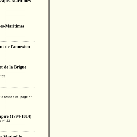
 Alpes-Maritimes
pes-Maritimes
nt de l'annexion
et de la Brigue
° 55
'article : 96, page n°
Empire (1794-1814)
ge n° 22
e Vintimille