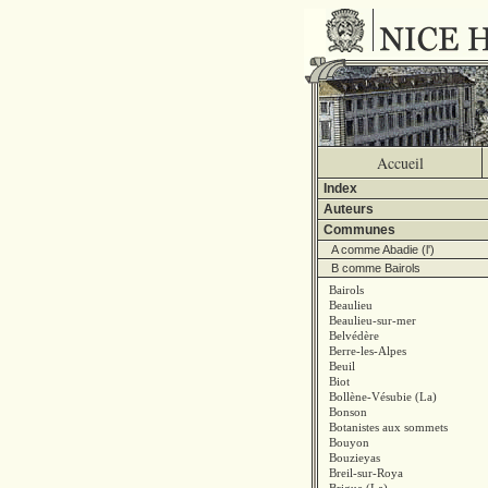
Accueil
Index
Auteurs
Communes
A comme Abadie (l')
B comme Bairols
Bairols
Beaulieu
Beaulieu-sur-mer
Belvédère
Berre-les-Alpes
Beuil
Biot
Bollène-Vésubie (La)
Bonson
Botanistes aux sommets
Bouyon
Bouzieyas
Breil-sur-Roya