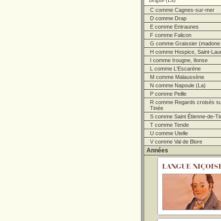
Brigue (La)
C comme Cagnes-sur-mer
D comme Drap
E comme Entraunes
F comme Falicon
G comme Graissier (madone 
H comme Hospice, Saint-Lau
I comme Irougne, Ilonse
L comme L'Escarène
M comme Malaussène
N comme Napoule (La)
P comme Peille
R comme Regards croisés sur 
Tinée
S comme Saint Étienne-de-Ti
T comme Tende
U comme Utelle
V comme Val de Blore
Années