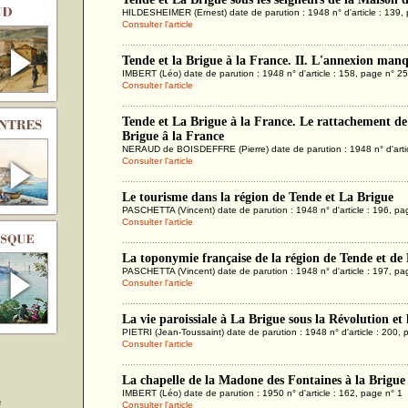
HILDESHEIMER (Ernest) date de parution : 1948 n° d'article : 139,
Consulter l'article
Tende et la Brigue à la France. II. L'annexion man
IMBERT (Léo) date de parution : 1948 n° d'article : 158, page n° 25
Consulter l'article
Tende et La Brigue à la France. Le rattachement de
Brigue â la France
NERAUD de BOISDEFFRE (Pierre) date de parution : 1948 n° d'artic
Consulter l'article
Le tourisme dans la région de Tende et La Brigue
PASCHETTA (Vincent) date de parution : 1948 n° d'article : 196, pa
Consulter l'article
La toponymie française de la région de Tende et de
PASCHETTA (Vincent) date de parution : 1948 n° d'article : 197, pa
Consulter l'article
La vie paroissiale à La Brigue sous la Révolution et
PIETRI (Jean-Toussaint) date de parution : 1948 n° d'article : 200,
Consulter l'article
La chapelle de la Madone des Fontaines à la Brigue 
IMBERT (Léo) date de parution : 1950 n° d'article : 162, page n° 1
Consulter l'article