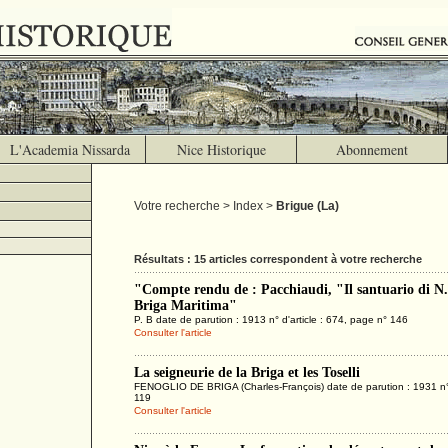
L'Academia Nissarda
Nice Historique
Abonnement
Votre recherche > Index >
Brigue (La)
Résultats : 15 articles correspondent à votre recherche
"Compte rendu de : Pacchiaudi, "Il santuario di N.
Briga Maritima"
P. B date de parution : 1913 n° d'article : 674, page n° 146
Consulter l'article
La seigneurie de la Briga et les Toselli
FENOGLIO DE BRIGA (Charles-François) date de parution : 1931 n° d
119
Consulter l'article