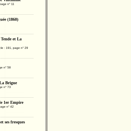
 page n° 11
quée (1860)
 Tende et La
le : 191, page n° 29
ge n° 58
 La Brigue
ge n° 73
 le 1er Empire
 page n° 42
et ses fresques