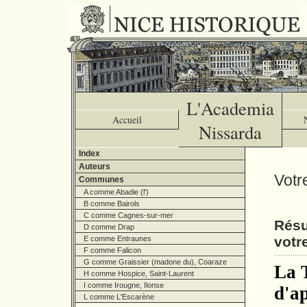
L'Academia
Accueil
Nissarda
Index
Auteurs
Votr
Communes
A comme Abadie (l')
B comme Bairols
C comme Cagnes-sur-mer
Résu
D comme Drap
votr
E comme Entraunes
F comme Falicon
G comme Graissier (madone du), Coaraze
La 
H comme Hospice, Saint-Laurent
I comme Irougne, Ilonse
d'ap
L comme L'Escarène