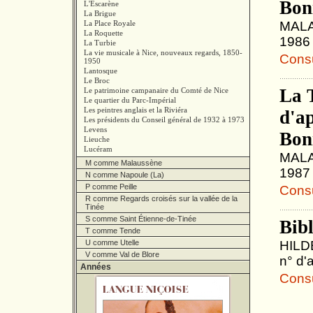
Bon
L'Escarène
La Brigue
La Place Royale
MALAU
La Roquette
1986 
La Turbie
La vie musicale à Nice, nouveaux regards, 1850-
Consul
1950
Lantosque
Le Broc
La 
Le patrimoine campanaire du Comté de Nice
Le quartier du Parc-Impérial
Les peintres anglais et la Riviéra
d'ap
Les présidents du Conseil général de 1932 à 1973
Levens
Boni
Lieuche
Lucéram
MALAU
M comme Malaussène
1987 
N comme Napoule (La)
P comme Peille
Consul
R comme Regards croisés sur la vallée de la
Tinée
S comme Saint Étienne-de-Tinée
Bib
T comme Tende
U comme Utelle
HILDE
V comme Val de Blore
n° d'
Années
Consul