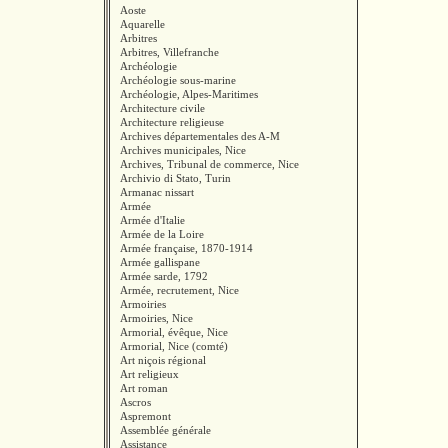
Aoste
Aquarelle
Arbitres
Arbitres, Villefranche
Archéologie
Archéologie sous-marine
Archéologie, Alpes-Maritimes
Architecture civile
Architecture religieuse
Archives départementales des A-M
Archives municipales, Nice
Archives, Tribunal de commerce, Nice
Archivio di Stato, Turin
Armanac nissart
Armée
Armée d'Italie
Armée de la Loire
Armée française, 1870-1914
Armée gallispane
Armée sarde, 1792
Armée, recrutement, Nice
Armoiries
Armoiries, Nice
Armorial, évêque, Nice
Armorial, Nice (comté)
Art niçois régional
Art religieux
Art roman
Ascros
Aspremont
Assemblée générale
Assistance