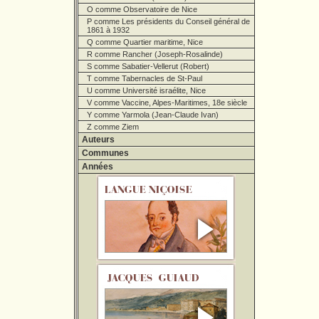
O comme Observatoire de Nice
P comme Les présidents du Conseil général de
1861 à 1932
Q comme Quartier maritime, Nice
R comme Rancher (Joseph-Rosalinde)
S comme Sabatier-Vellerut (Robert)
T comme Tabernacles de St-Paul
U comme Université israélite, Nice
V comme Vaccine, Alpes-Maritimes, 18e siècle
Y comme Yarmola (Jean-Claude Ivan)
Z comme Ziem
Auteurs
Communes
Années