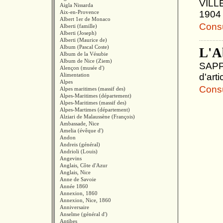
VILLE
Aigla Nissarda
Aix-en-Provence
1904 
Albert 1er de Monaco
Consul
Alberti (famille)
Alberti (Joseph)
Alberti (Maurice de)
Album (Pascal Coste)
L'A
Album de la Vésubie
Album de Nice (Ziem)
SAPPI
Alençon (musée d')
Alimentation
d'art
Alpes
Consul
Alpes maritimes (massif des)
Alpes-Maritimes (département)
Alpes-Maritimes (massif des)
Alpes-Martimes (département)
Alziari de Malaussène (François)
Ambassade, Nice
Amelia (évêque d')
Andon
Andreis (général)
Andrioli (Louis)
Angevins
Anglais, Côte d'Azur
Anglais, Nice
Anne de Savoie
Année 1860
Annexion, 1860
Annexion, Nice, 1860
Anniversaire
Anselme (général d')
Antibes