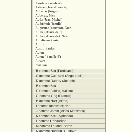
Assistance médicale
Astesan (Jean-François)
Aubenas (Roger)
Auberge, Nice
Auda (Jean-Michel)
Audiffredi (famille)
Augustins (couvent), Nice
Aulbe (affaire de l')
Aulbe (affaire de), Nice
Aurelienne (voie)
Auron
Austro-Sardes
Autun
Autun ( bataille d')
Auvare
Aviation
B comme Bac (Ferdinand)
C comme Cachiardi (Ange-Louis)
D comme Dabray (Joseph)
E comme Eau
F comme Fables, dialecte
G comme Gag (Francis)
H comme Hart (Alfred)
I comme Identité niçoise
J comme Jardin (Alpes-Maritimes)
K comme Karr (Alphonse)
L comme L'Escarène
M comme Le Mont-Boron
N comme Nadaud (Gustave)