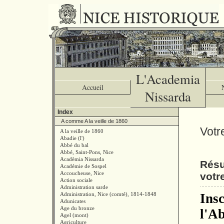
L'Academia
Accueil
Nissarda
Index
A comme A la veille de 1860
Votr
A la veille de 1860
Abadie (l')
Abbé du bal
Abbé, Saint-Pons, Nice
Acadèmia Nissarda
Résu
Académie de Sospel
Accoucheuse, Nice
votr
Action sociale
Administration sarde
Administration, Nice (comté), 1814-1848
Insc
Adunicates
Age du bronze
l'Ab
Agel (mont)
Agriculture