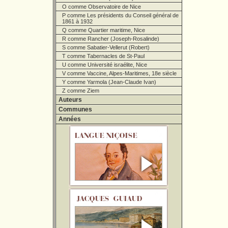
O comme Observatoire de Nice
P comme Les présidents du Conseil général de
1861 à 1932
Q comme Quartier maritime, Nice
R comme Rancher (Joseph-Rosalinde)
S comme Sabatier-Vellerut (Robert)
T comme Tabernacles de St-Paul
U comme Université israélite, Nice
V comme Vaccine, Alpes-Maritimes, 18e siècle
Y comme Yarmola (Jean-Claude Ivan)
Z comme Ziem
Auteurs
Communes
Années