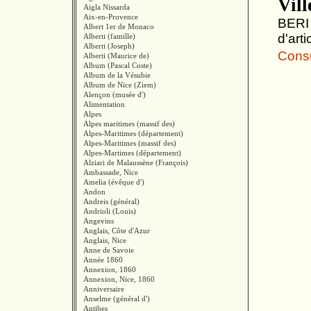
Vill
Aigla Nissarda
Aix-en-Provence
BERI 
Albert 1er de Monaco
d'art
Alberti (famille)
Alberti (Joseph)
Consul
Alberti (Maurice de)
Album (Pascal Coste)
Album de la Vésubie
Album de Nice (Ziem)
Alençon (musée d')
Alimentation
Alpes
Alpes maritimes (massif des)
Alpes-Maritimes (département)
Alpes-Maritimes (massif des)
Alpes-Martimes (département)
Alziari de Malaussène (François)
Ambassade, Nice
Amelia (évêque d')
Andon
Andreis (général)
Andrioli (Louis)
Angevins
Anglais, Côte d'Azur
Anglais, Nice
Anne de Savoie
Année 1860
Annexion, 1860
Annexion, Nice, 1860
Anniversaire
Anselme (général d')
Antibes