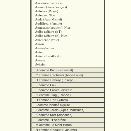
Assistance médicale
Astesan (Jean-François)
Aubenas (Roger)
Auberge, Nice
Auda (Jean-Michel)
Audiffredi (famille)
Augustins (couvent), Nice
Aulbe (affaire de l')
Aulbe (affaire de), Nice
Aurelienne (voie)
Auron
Austro-Sardes
Autun
Autun ( bataille d')
Auvare
Aviation
B comme Bac (Ferdinand)
C comme Cachiardi (Ange-Louis)
D comme Dabray (Joseph)
E comme Eau
F comme Fables, dialecte
G comme Gag (Francis)
H comme Hart (Alfred)
I comme Identité niçoise
J comme Jardin (Alpes-Maritimes)
K comme Karr (Alphonse)
L comme L'Escarène
M comme Le Mont-Boron
N comme Nadaud (Gustave)