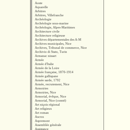
Aoste
Aquarelle
Arbitres
Arbitres, Villefranche
Archéologie
Archéologie sous-marine
Archéologie, Alpes-Maritimes
Architecture civile
Architecture religieuse
Archives départementales des A-M
Archives municipales, Nice
Archives, Tribunal de commerce, Nice
Archivio di Stato, Turin
Armanac nissart
Armée
Armée d'Italie
Armée de la Loire
Armée française, 1870-1914
Armée gallispane
Armée sarde, 1792
Armée, recrutement, Nice
Armoiries
Armoiries, Nice
Armorial, évêque, Nice
Armorial, Nice (comté)
Art niçois régional
Art religieux
Art roman
Ascros
Aspremont
Assemblée générale
Assistance