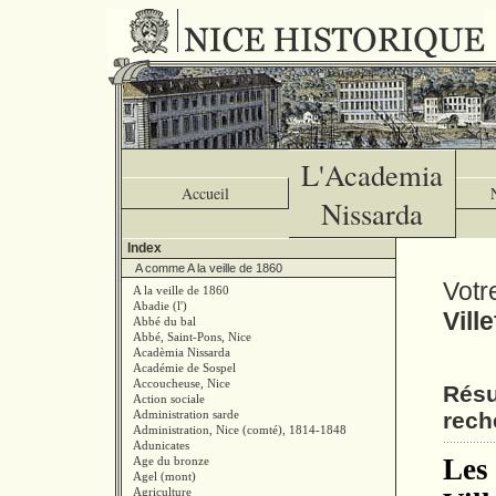
L'Academia
Accueil
Nissarda
Index
A comme A la veille de 1860
Votr
A la veille de 1860
Abadie (l')
Vill
Abbé du bal
Abbé, Saint-Pons, Nice
Acadèmia Nissarda
Académie de Sospel
Accoucheuse, Nice
Résu
Action sociale
Administration sarde
rech
Administration, Nice (comté), 1814-1848
Adunicates
Les 
Age du bronze
Agel (mont)
Agriculture