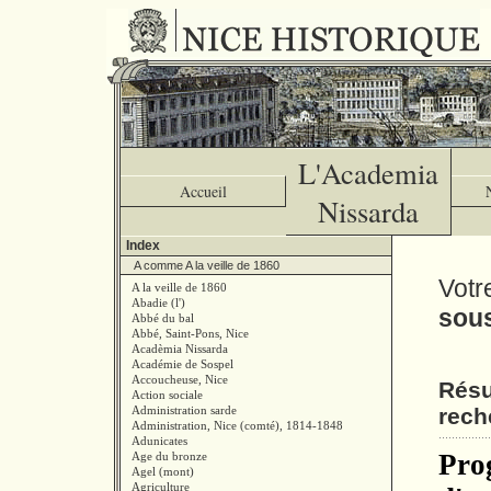
L'Academia
Accueil
Nissarda
Index
A comme A la veille de 1860
Votr
A la veille de 1860
Abadie (l')
sou
Abbé du bal
Abbé, Saint-Pons, Nice
Acadèmia Nissarda
Académie de Sospel
Accoucheuse, Nice
Résu
Action sociale
Administration sarde
rech
Administration, Nice (comté), 1814-1848
Adunicates
Pro
Age du bronze
Agel (mont)
Agriculture