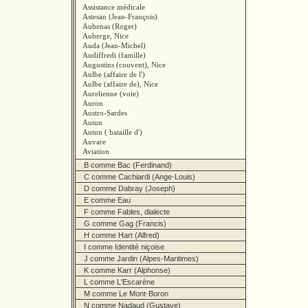
Assistance médicale
Astesan (Jean-François)
Aubenas (Roger)
Auberge, Nice
Auda (Jean-Michel)
Audiffredi (famille)
Augustins (couvent), Nice
Aulbe (affaire de l')
Aulbe (affaire de), Nice
Aurelienne (voie)
Auron
Austro-Sardes
Autun
Autun ( bataille d')
Auvare
Aviation
B comme Bac (Ferdinand)
C comme Cachiardi (Ange-Louis)
D comme Dabray (Joseph)
E comme Eau
F comme Fables, dialecte
G comme Gag (Francis)
H comme Hart (Alfred)
I comme Identité niçoise
J comme Jardin (Alpes-Maritimes)
K comme Karr (Alphonse)
L comme L'Escarène
M comme Le Mont-Boron
N comme Nadaud (Gustave)