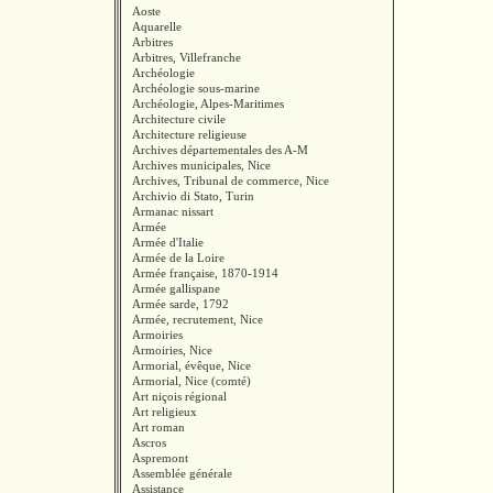
Aoste
Aquarelle
Arbitres
Arbitres, Villefranche
Archéologie
Archéologie sous-marine
Archéologie, Alpes-Maritimes
Architecture civile
Architecture religieuse
Archives départementales des A-M
Archives municipales, Nice
Archives, Tribunal de commerce, Nice
Archivio di Stato, Turin
Armanac nissart
Armée
Armée d'Italie
Armée de la Loire
Armée française, 1870-1914
Armée gallispane
Armée sarde, 1792
Armée, recrutement, Nice
Armoiries
Armoiries, Nice
Armorial, évêque, Nice
Armorial, Nice (comté)
Art niçois régional
Art religieux
Art roman
Ascros
Aspremont
Assemblée générale
Assistance