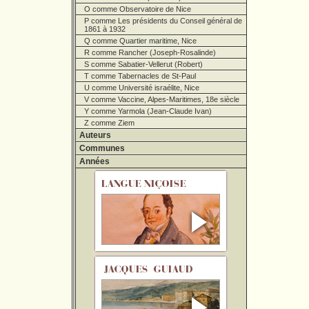
O comme Observatoire de Nice
P comme Les présidents du Conseil général de
1861 à 1932
Q comme Quartier maritime, Nice
R comme Rancher (Joseph-Rosalinde)
S comme Sabatier-Vellerut (Robert)
T comme Tabernacles de St-Paul
U comme Université israélite, Nice
V comme Vaccine, Alpes-Maritimes, 18e siècle
Y comme Yarmola (Jean-Claude Ivan)
Z comme Ziem
Auteurs
Communes
Années