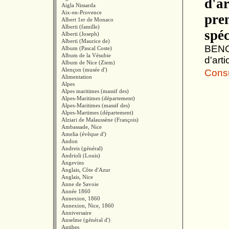
d'ar
Aigla Nissarda
Aix-en-Provence
prem
Albert 1er de Monaco
Alberti (famille)
spéc
Alberti (Joseph)
Alberti (Maurice de)
BENOI
Album (Pascal Coste)
Album de la Vésubie
d'arti
Album de Nice (Ziem)
Alençon (musée d')
Consul
Alimentation
Alpes
Alpes maritimes (massif des)
Alpes-Maritimes (département)
Alpes-Maritimes (massif des)
Alpes-Martimes (département)
Alziari de Malaussène (François)
Ambassade, Nice
Amelia (évêque d')
Andon
Andreis (général)
Andrioli (Louis)
Angevins
Anglais, Côte d'Azur
Anglais, Nice
Anne de Savoie
Année 1860
Annexion, 1860
Annexion, Nice, 1860
Anniversaire
Anselme (général d')
Antibes