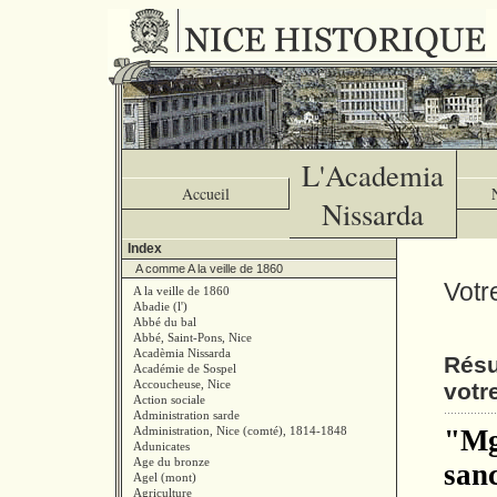
L'Academia
Accueil
Nissarda
Index
A comme A la veille de 1860
Votr
A la veille de 1860
Abadie (l')
Abbé du bal
Abbé, Saint-Pons, Nice
Acadèmia Nissarda
Résu
Académie de Sospel
Accoucheuse, Nice
votr
Action sociale
Administration sarde
Administration, Nice (comté), 1814-1848
"Mg
Adunicates
Age du bronze
sanc
Agel (mont)
Agriculture