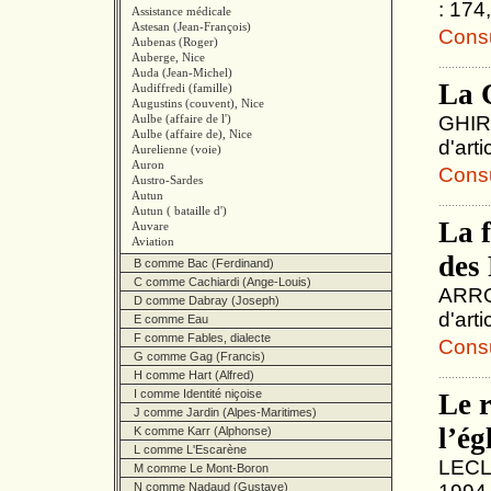
: 174
Assistance médicale
Astesan (Jean-François)
Consul
Aubenas (Roger)
Auberge, Nice
Auda (Jean-Michel)
La 
Audiffredi (famille)
Augustins (couvent), Nice
Aulbe (affaire de l')
GHIRA
Aulbe (affaire de), Nice
d'art
Aurelienne (voie)
Auron
Consul
Austro-Sardes
Autun
Autun ( bataille d')
La 
Auvare
Aviation
des 
B comme Bac (Ferdinand)
C comme Cachiardi (Ange-Louis)
ARROU
D comme Dabray (Joseph)
d'arti
E comme Eau
F comme Fables, dialecte
Consul
G comme Gag (Francis)
H comme Hart (Alfred)
I comme Identité niçoise
Le r
J comme Jardin (Alpes-Maritimes)
l’ég
K comme Karr (Alphonse)
L comme L'Escarène
LECLE
M comme Le Mont-Boron
N comme Nadaud (Gustave)