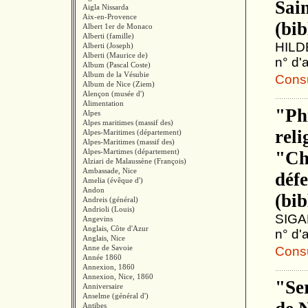
Sai
Aigla Nissarda
Aix-en-Provence
(bib
Albert 1er de Monaco
Alberti (famille)
HILDE
Alberti (Joseph)
Alberti (Maurice de)
n° d'
Album (Pascal Coste)
Album de la Vésubie
Consul
Album de Nice (Ziem)
Alençon (musée d')
Alimentation
"Ph
Alpes
Alpes maritimes (massif des)
reli
Alpes-Maritimes (département)
Alpes-Maritimes (massif des)
Alpes-Martimes (département)
"Châ
Alziari de Malaussène (François)
Ambassade, Nice
déf
Amelia (évêque d')
Andon
(bib
Andreis (général)
Andrioli (Louis)
SIGAL
Angevins
Anglais, Côte d'Azur
n° d'
Anglais, Nice
Anne de Savoie
Consul
Année 1860
Annexion, 1860
Annexion, Nice, 1860
"Se
Anniversaire
Anselme (général d')
Antibes