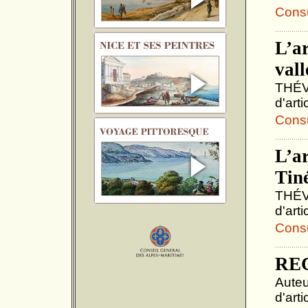
Consul
L’ar
vall
THÉVE
d'art
Consul
L’ar
Tin
THÉVE
d'art
Consul
RE
Auteu
d'art