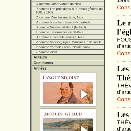
1994 
O comme Observatoire de Nice
Consul
P comme Les présidents du Conseil général de
1861 à 1932
Q comme Quartier maritime, Nice
Le 
R comme Rancher (Joseph-Rosalinde)
S comme Sabatier-Vellerut (Robert)
l’ég
T comme Tabernacles de St-Paul
U comme Université israélite, Nice
FOUSS
V comme Vaccine, Alpes-Maritimes, 18e siècle
d'art
Y comme Yarmola (Jean-Claude Ivan)
Z comme Ziem
Consul
Auteurs
Communes
Les 
Années
Thé
THÉVE
d'art
Consul
Les 
THÉVE
d'art