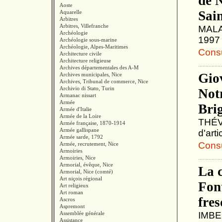
de 
Aoste
Sai
Aquarelle
Arbitres
Arbitres, Villefranche
MALAU
Archéologie
1997 
Archéologie sous-marine
Archéologie, Alpes-Maritimes
Consul
Architecture civile
Architecture religieuse
Archives départementales des A-M
Gio
Archives municipales, Nice
Archives, Tribunal de commerce, Nice
Archivio di Stato, Turin
Not
Armanac nissart
Armée
Brig
Armée d'Italie
Armée de la Loire
THÉVE
Armée française, 1870-1914
Armée gallispane
d'art
Armée sarde, 1792
Consul
Armée, recrutement, Nice
Armoiries
Armoiries, Nice
Armorial, évêque, Nice
La 
Armorial, Nice (comté)
Art niçois régional
Font
Art religieux
Art roman
fre
Ascros
Aspremont
Assemblée générale
IMBER
Assistance