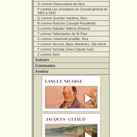
O comme Observatoire de Nice
P comme Les présidents du Conseil général de
1861 à 1932
Q comme Quartier maritime, Nice
R comme Rancher (Joseph-Rosalinde)
S comme Sabatier-Vellerut (Robert)
T comme Tabernacles de St-Paul
U comme Université israélite, Nice
V comme Vaccine, Alpes-Maritimes, 18e siècle
Y comme Yarmola (Jean-Claude Ivan)
Z comme Ziem
Auteurs
Communes
Années