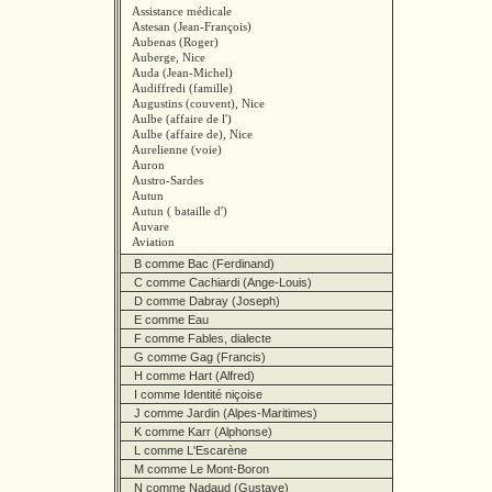
Assistance médicale
Astesan (Jean-François)
Aubenas (Roger)
Auberge, Nice
Auda (Jean-Michel)
Audiffredi (famille)
Augustins (couvent), Nice
Aulbe (affaire de l')
Aulbe (affaire de), Nice
Aurelienne (voie)
Auron
Austro-Sardes
Autun
Autun ( bataille d')
Auvare
Aviation
B comme Bac (Ferdinand)
C comme Cachiardi (Ange-Louis)
D comme Dabray (Joseph)
E comme Eau
F comme Fables, dialecte
G comme Gag (Francis)
H comme Hart (Alfred)
I comme Identité niçoise
J comme Jardin (Alpes-Maritimes)
K comme Karr (Alphonse)
L comme L'Escarène
M comme Le Mont-Boron
N comme Nadaud (Gustave)