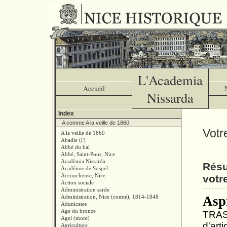
L'Academia
Accueil
Nissarda
Index
A comme A la veille de 1860
Votr
A la veille de 1860
Abadie (l')
Abbé du bal
Abbé, Saint-Pons, Nice
Acadèmia Nissarda
Résu
Académie de Sospel
Accoucheuse, Nice
votr
Action sociale
Administration sarde
Administration, Nice (comté), 1814-1848
Asp
Adunicates
Age du bronze
TRAST
Agel (mont)
d'art
Agriculture