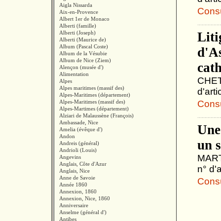
Aigla Nissarda
Consul
Aix-en-Provence
Albert 1er de Monaco
Alberti (famille)
Alberti (Joseph)
Lit
Alberti (Maurice de)
Album (Pascal Coste)
d'As
Album de la Vésubie
Album de Nice (Ziem)
cath
Alençon (musée d')
Alimentation
CHETA
Alpes
Alpes maritimes (massif des)
d'art
Alpes-Maritimes (département)
Alpes-Maritimes (massif des)
Consul
Alpes-Martimes (département)
Alziari de Malaussène (François)
Ambassade, Nice
Une 
Amelia (évêque d')
Andon
un 
Andreis (général)
Andrioli (Louis)
MARTI
Angevins
Anglais, Côte d'Azur
n° d'
Anglais, Nice
Anne de Savoie
Consul
Année 1860
Annexion, 1860
Annexion, Nice, 1860
Anniversaire
Anselme (général d')
Antibes