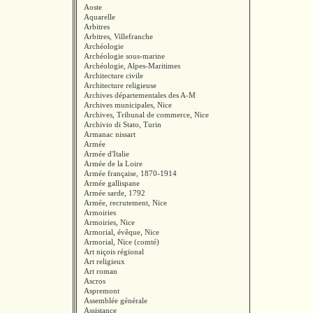
Aoste
Aquarelle
Arbitres
Arbitres, Villefranche
Archéologie
Archéologie sous-marine
Archéologie, Alpes-Maritimes
Architecture civile
Architecture religieuse
Archives départementales des A-M
Archives municipales, Nice
Archives, Tribunal de commerce, Nice
Archivio di Stato, Turin
Armanac nissart
Armée
Armée d'Italie
Armée de la Loire
Armée française, 1870-1914
Armée gallispane
Armée sarde, 1792
Armée, recrutement, Nice
Armoiries
Armoiries, Nice
Armorial, évêque, Nice
Armorial, Nice (comté)
Art niçois régional
Art religieux
Art roman
Ascros
Aspremont
Assemblée générale
Assistance