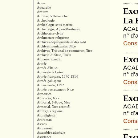
Aoste
Aquarelle
Exc
Arbitres
Arbitres, Villefranche
La 
Archéologie
Archéologie sous-marine
ACAD
Archéologie, Alpes-Maritimes
Architecture civile
n° d'a
Architecture religieuse
Archives départementales des A-M
Consul
Archives municipales, Nice
Archives, Tribunal de commerce, Nice
Archivio di Stato, Turin
Excu
Armanac nissart
Armée
ACAD
Armée d'Italie
Armée de la Loire
n° d'a
Armée française, 1870-1914
Armée gallispane
Consul
Armée sarde, 1792
Armée, recrutement, Nice
Armoiries
Exc
Armoiries, Nice
Armorial, évêque, Nice
ACAD
Armorial, Nice (comté)
Art niçois régional
n° d'a
Art religieux
Art roman
Consul
Ascros
Aspremont
Assemblée générale
Exc
Assistance