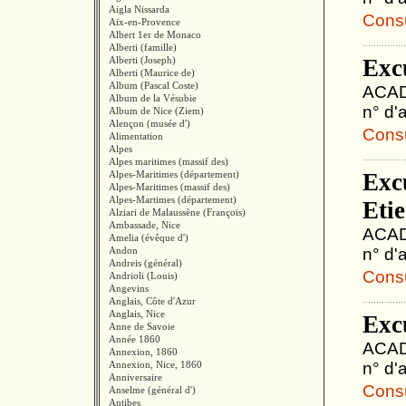
Aigla Nissarda
Consul
Aix-en-Provence
Albert 1er de Monaco
Alberti (famille)
Alberti (Joseph)
Exc
Alberti (Maurice de)
Album (Pascal Coste)
ACAD
Album de la Vésubie
n° d'a
Album de Nice (Ziem)
Alençon (musée d')
Consul
Alimentation
Alpes
Alpes maritimes (massif des)
Alpes-Maritimes (département)
Excu
Alpes-Maritimes (massif des)
Alpes-Martimes (département)
Eti
Alziari de Malaussène (François)
Ambassade, Nice
ACAD
Amelia (évêque d')
Andon
n° d'a
Andreis (général)
Consul
Andrioli (Louis)
Angevins
Anglais, Côte d'Azur
Anglais, Nice
Exc
Anne de Savoie
Année 1860
ACAD
Annexion, 1860
Annexion, Nice, 1860
n° d'a
Anniversaire
Consul
Anselme (général d')
Antibes