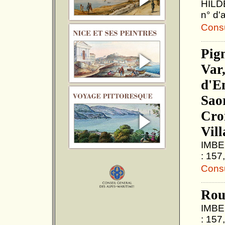
HILDE
n° d'
Consul
Pig
Var
d'E
Sao
Croi
Vil
IMBER
: 157
Consul
Rou
IMBER
: 157