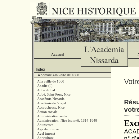
L'Academia
Accueil
Nissarda
Index
A comme A la veille de 1860
Votr
A la veille de 1860
Abadie (l')
Abbé du bal
Abbé, Saint-Pons, Nice
Acadèmia Nissarda
Résu
Académie de Sospel
Accoucheuse, Nice
votr
Action sociale
Administration sarde
Administration, Nice (comté), 1814-1848
Exc
Adunicates
Age du bronze
ACAD
Agel (mont)
n° d'a
Agriculture