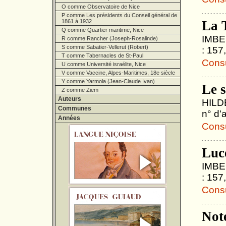
O comme Observatoire de Nice
P comme Les présidents du Conseil général de
1861 à 1932
La 
Q comme Quartier maritime, Nice
IMBER
R comme Rancher (Joseph-Rosalinde)
S comme Sabatier-Vellerut (Robert)
: 157
T comme Tabernacles de St-Paul
Consul
U comme Université israélite, Nice
V comme Vaccine, Alpes-Maritimes, 18e siècle
Y comme Yarmola (Jean-Claude Ivan)
Le 
Z comme Ziem
Auteurs
HILDE
Communes
n° d'
Années
Consul
Lucé
IMBER
: 157
Consul
Not