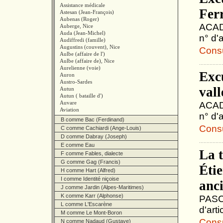
Assistance médicale
Fer
Astesan (Jean-François)
Aubenas (Roger)
ACAD
Auberge, Nice
Auda (Jean-Michel)
n° d'a
Audiffredi (famille)
Augustins (couvent), Nice
Consul
Aulbe (affaire de l')
Aulbe (affaire de), Nice
Aurelienne (voie)
Exc
Auron
Austro-Sardes
vall
Autun
Autun ( bataille d')
Auvare
ACAD
Aviation
n° d'a
B comme Bac (Ferdinand)
Consul
C comme Cachiardi (Ange-Louis)
D comme Dabray (Joseph)
E comme Eau
La 
F comme Fables, dialecte
G comme Gag (Francis)
Éti
H comme Hart (Alfred)
I comme Identité niçoise
anci
J comme Jardin (Alpes-Maritimes)
K comme Karr (Alphonse)
PASCH
L comme L'Escarène
d'arti
M comme Le Mont-Boron
Consul
N comme Nadaud (Gustave)