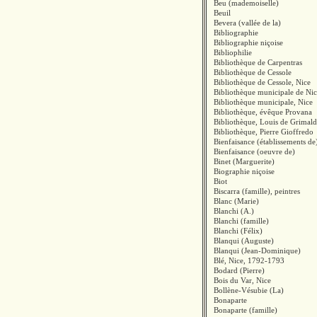
Beu (mademoiselle)
Beuil
Bevera (vallée de la)
Bibliographie
Bibliographie niçoise
Bibliophilie
Bibliothèque de Carpentras
Bibliothèque de Cessole
Bibliothèque de Cessole, Nice
Bibliothèque municipale de Ni
Bibliothèque municipale, Nice
Bibliothèque, évêque Provana
Bibliothèque, Louis de Grimald
Bibliothèque, Pierre Gioffredo
Bienfaisance (établissements de
Bienfaisance (oeuvre de)
Binet (Marguerite)
Biographie niçoise
Biot
Biscarra (famille), peintres
Blanc (Marie)
Blanchi (A.)
Blanchi (famille)
Blanchi (Félix)
Blanqui (Auguste)
Blanqui (Jean-Dominique)
Blé, Nice, 1792-1793
Bodard (Pierre)
Bois du Var, Nice
Bollène-Vésubie (La)
Bonaparte
Bonaparte (famille)