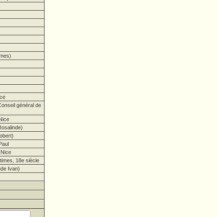
imes)
ce
onseil général de
Nice
osalinde)
obert)
Paul
 Nice
imes, 18e siècle
de Ivan)