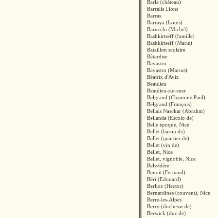
Barla (château)
Barralis Lions
Barras
Barraya (Louis)
Barucchi (Michel)
Bashkirtseff (famille)
Bashkirtseff (Marie)
Bataillon scolaire
Bâtardise
Bavastro
Bavastro (Marius)
Béatrix d'Aviz
Beaulieu
Beaulieu-sur-mer
Belgrand (Chanoine Paul)
Belgrand (François)
Bellais Nasckar (Abrahm)
Bellanda (Escolo de)
Belle époque, Nice
Bellet (baron de)
Bellet (quartier de)
Bellet (vin de)
Bellet, Nice
Bellet, vignoble, Nice
Belvédère
Benoit (Fernand)
Béri (Edouard)
Berlioz (Hector)
Bernardines (couvent), Nice
Berre-les-Alpes
Berry (duchesse de)
Berwick (duc de)