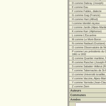
D comme Dabray (Joseph)
E comme Eau
F comme Fables, dialecte
G comme Gag (Francis)
H comme Hart (Alfred)
I comme Identité niçoise
J comme Jardin (Alpes-Marit
K comme Karr (Alphonse)
L comme L'Escarène
M comme Le Mont-Boron
N comme Nadaud (Gustave)
O comme Observatoire de Ni
P comme Les présidents du C
1861 à 1932
Q comme Quartier maritime, 
R comme Rancher (Joseph-R
S comme Sabatier-Vellerut (R
T comme Tabernacles de St-
U comme Université israélite,
V comme Vaccine, Alpes-Marit
Y comme Yarmola (Jean-Clau
Z comme Ziem
Auteurs
Communes
Années