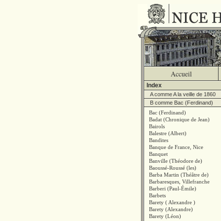
Accueil
Index
A comme A la veille de 1860
B comme Bac (Ferdinand)
Bac (Ferdinand)
Badat (Chronique de Jean)
Bairols
Balestre (Albert)
Bandites
Banque de France, Nice
Banquet
Banville (Théodore de)
Baoussé-Roussé (les)
Barba Martin (Théâtre de)
Barbaresques, Villefranche
Barberi (Paul-Émile)
Barbets
Barety ( Alexandre )
Barety (Alexandre)
Barety (Léon)