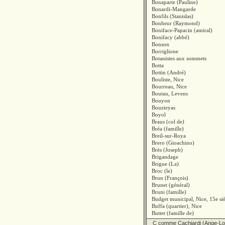
Bonaparte (Pauline)
Bonardi-Mangarde
Bonfils (Stanislas)
Bonheur (Raymond)
Boniface-Papacin (amiral)
Bonifacy (abbé)
Bonson
Borriglione
Botanistes aux sommets
Botta
Bottin (André)
Bouliste, Nice
Bourreau, Nice
Boutau, Levens
Bouyon
Bouzieyas
Boyol
Braus (col de)
Bréa (famille)
Breil-sur-Roya
Brero (Gioachino)
Brès (Joseph)
Brigandage
Brigue (La)
Broc (le)
Brun (François)
Brunet (général)
Bruni (famille)
Budget municipal, Nice, 15e siè
Buffa (quartier), Nice
Buttet (famille de)
C comme Cachiardi (Ange-Lo