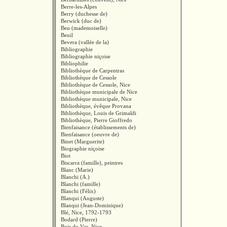
Berre-les-Alpes
Berry (duchesse de)
Berwick (duc de)
Beu (mademoiselle)
Beuil
Bevera (vallée de la)
Bibliographie
Bibliographie niçoise
Bibliophilie
Bibliothèque de Carpentras
Bibliothèque de Cessole
Bibliothèque de Cessole, Nice
Bibliothèque municipale de Nice
Bibliothèque municipale, Nice
Bibliothèque, évêque Provana
Bibliothèque, Louis de Grimaldi
Bibliothèque, Pierre Gioffredo
Bienfaisance (établissements de)
Bienfaisance (oeuvre de)
Binet (Marguerite)
Biographie niçoise
Biot
Biscarra (famille), peintres
Blanc (Marie)
Blanchi (A.)
Blanchi (famille)
Blanchi (Félix)
Blanqui (Auguste)
Blanqui (Jean-Dominique)
Blé, Nice, 1792-1793
Bodard (Pierre)
Bois du Var, Nice