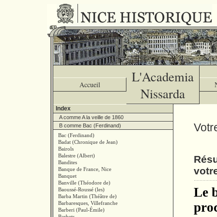
L'Academia
Accueil
Nissarda
Index
A comme A la veille de 1860
Votr
B comme Bac (Ferdinand)
Bac (Ferdinand)
Badat (Chronique de Jean)
Bairols
Balestre (Albert)
Résu
Bandites
votr
Banque de France, Nice
Banquet
Banville (Théodore de)
Le b
Baoussé-Roussé (les)
Barba Martin (Théâtre de)
Barbaresques, Villefranche
pro
Barberi (Paul-Émile)
Barbets