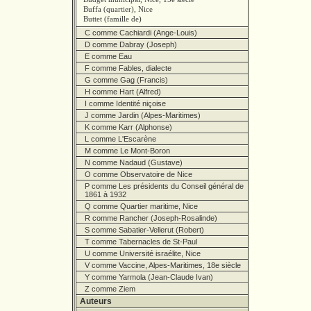
Buffa (quartier), Nice
Buttet (famille de)
C comme Cachiardi (Ange-Louis)
D comme Dabray (Joseph)
E comme Eau
F comme Fables, dialecte
G comme Gag (Francis)
H comme Hart (Alfred)
I comme Identité niçoise
J comme Jardin (Alpes-Maritimes)
K comme Karr (Alphonse)
L comme L'Escarène
M comme Le Mont-Boron
N comme Nadaud (Gustave)
O comme Observatoire de Nice
P comme Les présidents du Conseil général de
1861 à 1932
Q comme Quartier maritime, Nice
R comme Rancher (Joseph-Rosalinde)
S comme Sabatier-Vellerut (Robert)
T comme Tabernacles de St-Paul
U comme Université israélite, Nice
V comme Vaccine, Alpes-Maritimes, 18e siècle
Y comme Yarmola (Jean-Claude Ivan)
Z comme Ziem
Auteurs