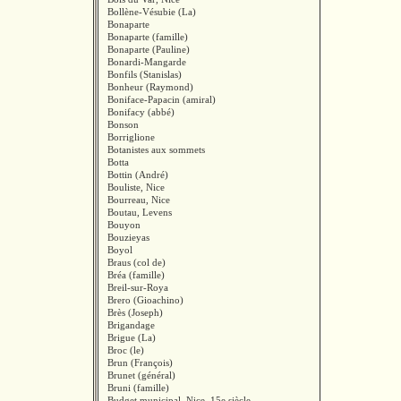
Bollène-Vésubie (La)
Bonaparte
Bonaparte (famille)
Bonaparte (Pauline)
Bonardi-Mangarde
Bonfils (Stanislas)
Bonheur (Raymond)
Boniface-Papacin (amiral)
Bonifacy (abbé)
Bonson
Borriglione
Botanistes aux sommets
Botta
Bottin (André)
Bouliste, Nice
Bourreau, Nice
Boutau, Levens
Bouyon
Bouzieyas
Boyol
Braus (col de)
Bréa (famille)
Breil-sur-Roya
Brero (Gioachino)
Brès (Joseph)
Brigandage
Brigue (La)
Broc (le)
Brun (François)
Brunet (général)
Bruni (famille)
Budget municipal, Nice, 15e siècle