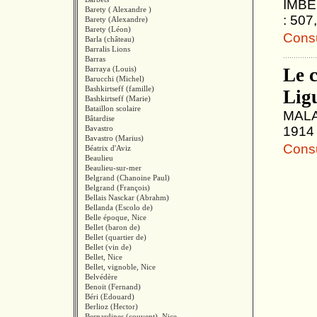
IMBER
Barety ( Alexandre )
: 507
Barety (Alexandre)
Barety (Léon)
Consul
Barla (château)
Barralis Lions
Barras
Barraya (Louis)
Le 
Barucchi (Michel)
Bashkirtseff (famille)
Lig
Bashkirtseff (Marie)
Bataillon scolaire
MALAU
Bâtardise
Bavastro
1914 
Bavastro (Marius)
Consul
Béatrix d'Aviz
Beaulieu
Beaulieu-sur-mer
Belgrand (Chanoine Paul)
Belgrand (François)
Bellais Nasckar (Abrahm)
Bellanda (Escolo de)
Belle époque, Nice
Bellet (baron de)
Bellet (quartier de)
Bellet (vin de)
Bellet, Nice
Bellet, vignoble, Nice
Belvédère
Benoit (Fernand)
Béri (Edouard)
Berlioz (Hector)
Bernardines (couvent), Nice