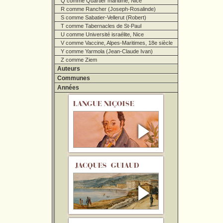
Q comme Quartier maritime, Nice
R comme Rancher (Joseph-Rosalinde)
S comme Sabatier-Vellerut (Robert)
T comme Tabernacles de St-Paul
U comme Université israélite, Nice
V comme Vaccine, Alpes-Maritimes, 18e siècle
Y comme Yarmola (Jean-Claude Ivan)
Z comme Ziem
Auteurs
Communes
Années