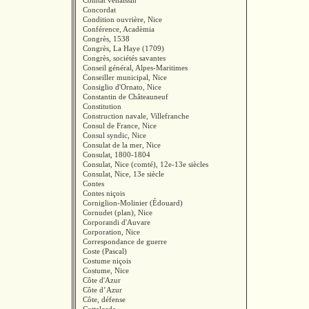
Comtat venaissin
Concordat
Condition ouvrière, Nice
Conférence, Acadèmia
Congrès, 1538
Congrès, La Haye (1709)
Congrès, sociétés savantes
Conseil général, Alpes-Maritimes
Conseiller municipal, Nice
Consiglio d'Ornato, Nice
Constantin de Châteauneuf
Constitution
Construction navale, Villefranche
Consul de France, Nice
Consul syndic, Nice
Consulat de la mer, Nice
Consulat, 1800-1804
Consulat, Nice (comté), 12e-13e siècles
Consulat, Nice, 13e siècle
Contes
Contes niçois
Corniglion-Molinier (Édouard)
Cornudet (plan), Nice
Corporandi d'Auvare
Corporation, Nice
Correspondance de guerre
Coste (Pascal)
Costume niçois
Costume, Nice
Côte d'Azur
Côte d’Azur
Côte, défense