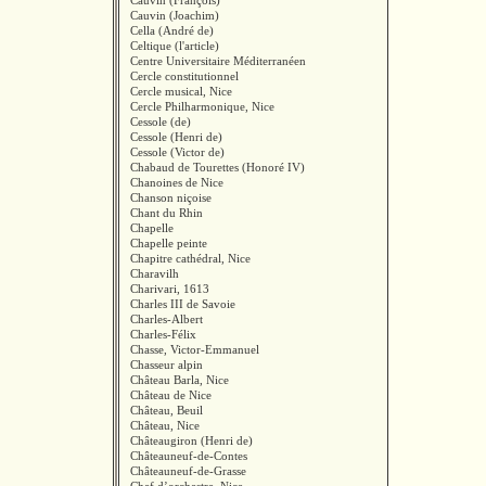
Cauvin (François)
Cauvin (Joachim)
Cella (André de)
Celtique (l'article)
Centre Universitaire Méditerranéen
Cercle constitutionnel
Cercle musical, Nice
Cercle Philharmonique, Nice
Cessole (de)
Cessole (Henri de)
Cessole (Victor de)
Chabaud de Tourettes (Honoré IV)
Chanoines de Nice
Chanson niçoise
Chant du Rhin
Chapelle
Chapelle peinte
Chapitre cathédral, Nice
Charavilh
Charivari, 1613
Charles III de Savoie
Charles-Albert
Charles-Félix
Chasse, Victor-Emmanuel
Chasseur alpin
Château Barla, Nice
Château de Nice
Château, Beuil
Château, Nice
Châteaugiron (Henri de)
Châteauneuf-de-Contes
Châteauneuf-de-Grasse