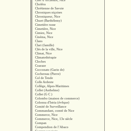
Chef d’orchestre, Nice
Choléra
Chrétienne de Savoie
Chroniques niçoises
Chroniqueur, Nice
Chuet (Barthélemy)
Cimetiére russe
Cimetière, Nice
Cimiez, Nice
Cinéma, Nice
Clans
Clari (famille)
Clés de la ville, Nice
Climat, Nice
Climatothérapie
Cloches
Coaraze
Cocconato (Garin de)
Cochereau (Pierre)
Col de Tende
Colle Ardente
Collège, Alpes-Maritimes
Collet (Anthelme)
Collet (G C )
Colombo (maison de commerce)
Colonna d'Istria (évêque)
Comité de Surveillance
Commandant, comté de Nice
Commerce, Nice
Commerce, Nice, 13e siècle
Compan
Compendion de l’Abaco