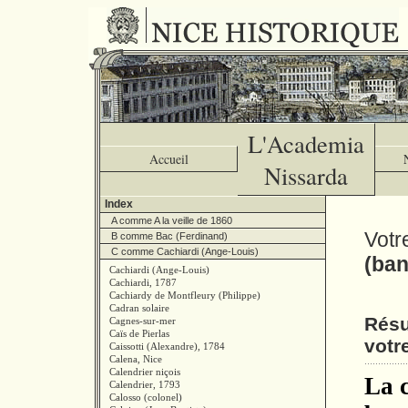
L'Academia
Accueil
Nissarda
Index
A comme A la veille de 1860
Votr
B comme Bac (Ferdinand)
C comme Cachiardi (Ange-Louis)
(ba
Cachiardi (Ange-Louis)
Cachiardi, 1787
Cachiardy de Montfleury (Philippe)
Cadran solaire
Résu
Cagnes-sur-mer
Caïs de Pierlas
votr
Caissotti (Alexandre), 1784
Calena, Nice
Calendrier niçois
La c
Calendrier, 1793
Calosso (colonel)