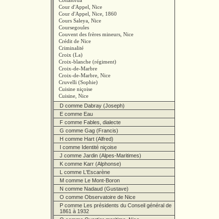
Cottalorda
Cour d'Appel, Nice
Cour d'Appel, Nice, 1860
Cours Saleya, Nice
Coursegoules
Couvent des frères mineurs, Nice
Crédit de Nice
Criminalité
Croix (La)
Croix-blanche (régiment)
Croix-de-Marbre
Croix-de-Marbre, Nice
Cruvelli (Sophie)
Cuisine niçoise
Cuisine, Nice
D comme Dabray (Joseph)
E comme Eau
F comme Fables, dialecte
G comme Gag (Francis)
H comme Hart (Alfred)
I comme Identité niçoise
J comme Jardin (Alpes-Maritimes)
K comme Karr (Alphonse)
L comme L'Escarène
M comme Le Mont-Boron
N comme Nadaud (Gustave)
O comme Observatoire de Nice
P comme Les présidents du Conseil général de
1861 à 1932