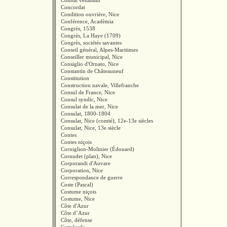
Comtat venaissin
Concordat
Condition ouvrière, Nice
Conférence, Acadèmia
Congrès, 1538
Congrès, La Haye (1709)
Congrès, sociétés savantes
Conseil général, Alpes-Maritimes
Conseiller municipal, Nice
Consiglio d'Ornato, Nice
Constantin de Châteauneuf
Constitution
Construction navale, Villefranche
Consul de France, Nice
Consul syndic, Nice
Consulat de la mer, Nice
Consulat, 1800-1804
Consulat, Nice (comté), 12e-13e siècles
Consulat, Nice, 13e siècle
Contes
Contes niçois
Corniglion-Molinier (Édouard)
Cornudet (plan), Nice
Corporandi d'Auvare
Corporation, Nice
Correspondance de guerre
Coste (Pascal)
Costume niçois
Costume, Nice
Côte d'Azur
Côte d’Azur
Côte, défense