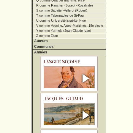
Q comme Quartier maritime, Nice
R comme Rancher (Joseph-Rosalinde)
S comme Sabatier-Vellerut (Robert)
T comme Tabernacles de St-Paul
U comme Université israélite, Nice
V comme Vaccine, Alpes-Maritimes, 18e siècle
Y comme Yarmola (Jean-Claude Ivan)
Z comme Ziem
Auteurs
Communes
Années