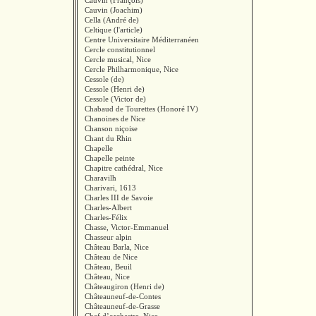
Cauvin (François)
Cauvin (Joachim)
Cella (André de)
Celtique (l'article)
Centre Universitaire Méditerranéen
Cercle constitutionnel
Cercle musical, Nice
Cercle Philharmonique, Nice
Cessole (de)
Cessole (Henri de)
Cessole (Victor de)
Chabaud de Tourettes (Honoré IV)
Chanoines de Nice
Chanson niçoise
Chant du Rhin
Chapelle
Chapelle peinte
Chapitre cathédral, Nice
Charavilh
Charivari, 1613
Charles III de Savoie
Charles-Albert
Charles-Félix
Chasse, Victor-Emmanuel
Chasseur alpin
Château Barla, Nice
Château de Nice
Château, Beuil
Château, Nice
Châteaugiron (Henri de)
Châteauneuf-de-Contes
Châteauneuf-de-Grasse