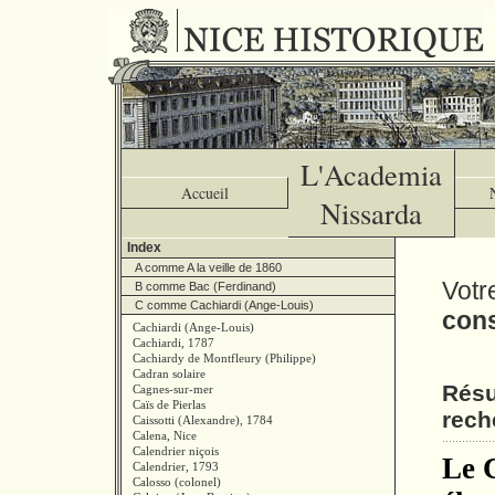
L'Academia
Accueil
Nissarda
Index
A comme A la veille de 1860
Votr
B comme Bac (Ferdinand)
C comme Cachiardi (Ange-Louis)
cons
Cachiardi (Ange-Louis)
Cachiardi, 1787
Cachiardy de Montfleury (Philippe)
Cadran solaire
Résu
Cagnes-sur-mer
Caïs de Pierlas
rech
Caissotti (Alexandre), 1784
Calena, Nice
Calendrier niçois
Le C
Calendrier, 1793
Calosso (colonel)