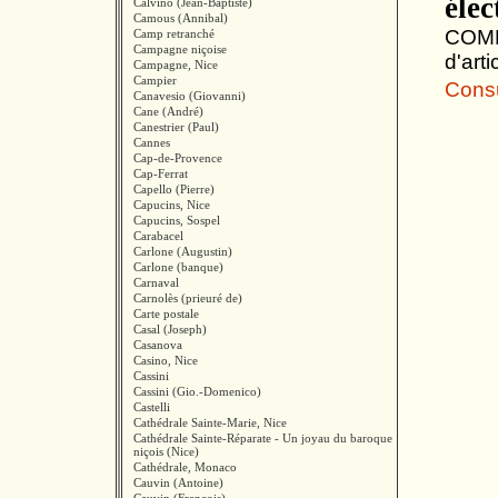
élec
Calvino (Jean-Baptiste)
Camous (Annibal)
COMBE
Camp retranché
Campagne niçoise
d'art
Campagne, Nice
Campier
Consul
Canavesio (Giovanni)
Cane (André)
Canestrier (Paul)
Cannes
Cap-de-Provence
Cap-Ferrat
Capello (Pierre)
Capucins, Nice
Capucins, Sospel
Carabacel
Carlone (Augustin)
Carlone (banque)
Carnaval
Carnolès (prieuré de)
Carte postale
Casal (Joseph)
Casanova
Casino, Nice
Cassini
Cassini (Gio.-Domenico)
Castelli
Cathédrale Sainte-Marie, Nice
Cathédrale Sainte-Réparate - Un joyau du baroque
niçois (Nice)
Cathédrale, Monaco
Cauvin (Antoine)