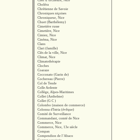
Chef d’orchestre, Nice
Choléra
Chrétienne de Savoie
Chroniques niçoises
Chroniqueur, Nice
Chuet (Barthélemy)
Cimetiére russe
Cimetière, Nice
Cimiez, Nice
Cinéma, Nice
Clans
Clari (famille)
Clés de la ville, Nice
Climat, Nice
Climatothérapie
Cloches
Coaraze
Cocconato (Garin de)
Cochereau (Pierre)
Col de Tende
Colle Ardente
Collège, Alpes-Maritimes
Collet (Anthelme)
Collet (G C )
Colombo (maison de commerce)
Colonna d'Istria (évêque)
Comité de Surveillance
Commandant, comté de Nice
Commerce, Nice
Commerce, Nice, 13e siècle
Compan
Compendion de l’Abaco