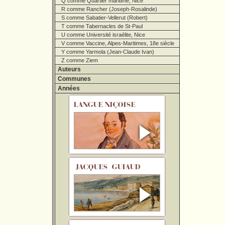
Q comme Quartier maritime, Nice
R comme Rancher (Joseph-Rosalinde)
S comme Sabatier-Vellerut (Robert)
T comme Tabernacles de St-Paul
U comme Université israélite, Nice
V comme Vaccine, Alpes-Maritimes, 18e siècle
Y comme Yarmola (Jean-Claude Ivan)
Z comme Ziem
Auteurs
Communes
Années