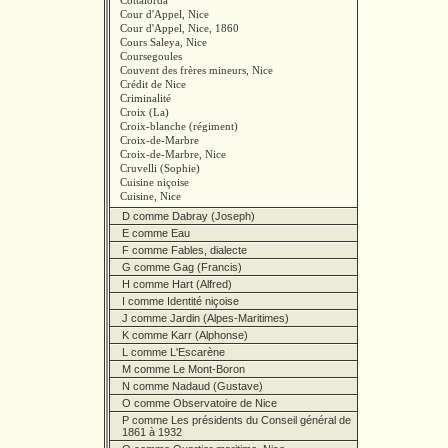
Cottalorda
Cour d'Appel, Nice
Cour d'Appel, Nice, 1860
Cours Saleya, Nice
Coursegoules
Couvent des frères mineurs, Nice
Crédit de Nice
Criminalité
Croix (La)
Croix-blanche (régiment)
Croix-de-Marbre
Croix-de-Marbre, Nice
Cruvelli (Sophie)
Cuisine niçoise
Cuisine, Nice
D comme Dabray (Joseph)
E comme Eau
F comme Fables, dialecte
G comme Gag (Francis)
H comme Hart (Alfred)
I comme Identité niçoise
J comme Jardin (Alpes-Maritimes)
K comme Karr (Alphonse)
L comme L'Escarène
M comme Le Mont-Boron
N comme Nadaud (Gustave)
O comme Observatoire de Nice
P comme Les présidents du Conseil général de
1861 à 1932