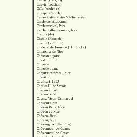
Cauvin (François)
Cauvin (Joachim)
Cella (André de)
Celtique (l'article)
Centre Universitaire Méditerranéen
Cercle constitutionnel
Cercle musical, Nice
Cercle Philharmonique, Nice
Cessole (de)
Cessole (Henri de)
Cessole (Victor de)
Chabaud de Tourettes (Honoré IV)
Chanoines de Nice
Chanson niçoise
Chant du Rhin
Chapelle
Chapelle peinte
Chapitre cathédral, Nice
Charavilh
Charivari, 1613
Charles III de Savoie
Charles-Albert
Charles-Félix
Chasse, Victor-Emmanuel
Chasseur alpin
Château Barla, Nice
Château de Nice
Château, Beuil
Château, Nice
Châteaugiron (Henri de)
Châteauneuf-de-Contes
Châteauneuf-de-Grasse