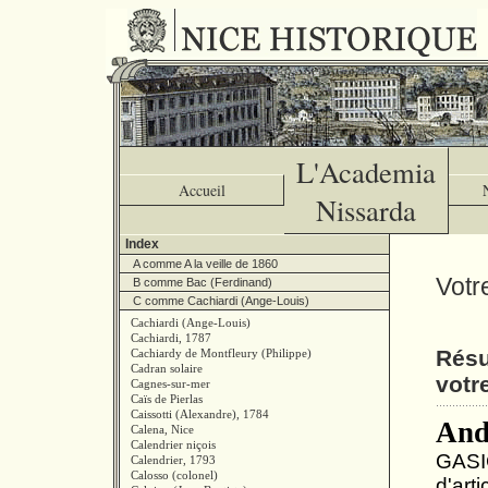
L'Academia
Accueil
Nissarda
Index
A comme A la veille de 1860
Votr
B comme Bac (Ferdinand)
C comme Cachiardi (Ange-Louis)
Cachiardi (Ange-Louis)
Cachiardi, 1787
Résu
Cachiardy de Montfleury (Philippe)
Cadran solaire
votr
Cagnes-sur-mer
Caïs de Pierlas
Caissotti (Alexandre), 1784
And
Calena, Nice
Calendrier niçois
GASIG
Calendrier, 1793
Calosso (colonel)
d'art