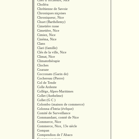
Chef d’orchestre, Nice
Choléra
Chrétienne de Savoie
Chroniques niçoises
Chroniqueur, Nice
Chuet (Barthélemy)
Cimetiére russe
Cimetière, Nice
Cimiez, Nice
Cinéma, Nice
Clans
Clari (famille)
Clés de la ville, Nice
Climat, Nice
Climatothérapie
Cloches
Coaraze
Cocconato (Garin de)
Cochereau (Pierre)
Col de Tende
Colle Ardente
Collège, Alpes-Maritimes
Collet (Anthelme)
Collet (G C )
Colombo (maison de commerce)
Colonna d'Istria (évêque)
Comité de Surveillance
Commandant, comté de Nice
Commerce, Nice
Commerce, Nice, 13e siècle
Compan
Compendion de l’Abaco