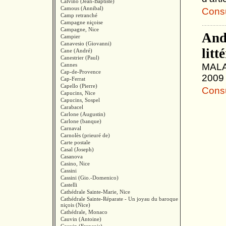
Calvino (Jean-Baptiste)
Camous (Annibal)
Consul
Camp retranché
Campagne niçoise
Campagne, Nice
And
Campier
Canavesio (Giovanni)
litt
Cane (André)
Canestrier (Paul)
Cannes
MALAU
Cap-de-Provence
2009 
Cap-Ferrat
Capello (Pierre)
Consul
Capucins, Nice
Capucins, Sospel
Carabacel
Carlone (Augustin)
Carlone (banque)
Carnaval
Carnolès (prieuré de)
Carte postale
Casal (Joseph)
Casanova
Casino, Nice
Cassini
Cassini (Gio.-Domenico)
Castelli
Cathédrale Sainte-Marie, Nice
Cathédrale Sainte-Réparate - Un joyau du baroque
niçois (Nice)
Cathédrale, Monaco
Cauvin (Antoine)