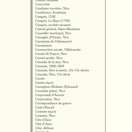
Comtat venaissin
Concordat
Condition ouvrière, Nice
Conférence, Acadèmia
Congrès, 1538
Congrès, La Haye (1709)
Congrès, sociétés savantes
Conseil général, Alpes-Maritimes
Conseiller municipal, Nice
Consiglio d'Ornato, Nice
Constantin de Châteauneuf
Constitution
Construction navale, Villefranche
Consul de France, Nice
Consul syndic, Nice
Consulat de la mer, Nice
Consulat, 1800-1804
Consulat, Nice (comté), 12e-13e siècles
Consulat, Nice, 13e siècle
Contes
Contes niçois
Corniglion-Molinier (Édouard)
Cornudet (plan), Nice
Corporandi d'Auvare
Corporation, Nice
Correspondance de guerre
Coste (Pascal)
Costume niçois
Costume, Nice
Côte d'Azur
Côte d’Azur
Côte, défense