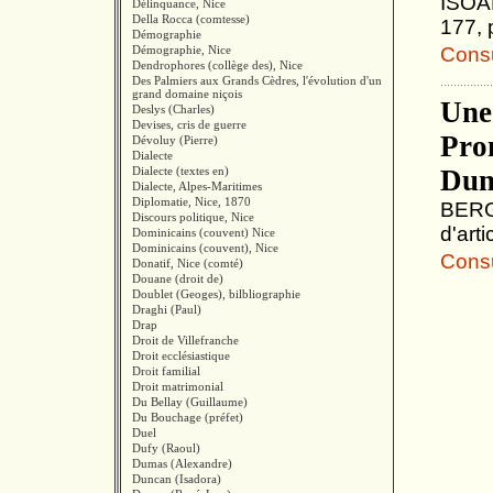
ISOAR
Délinquance, Nice
Della Rocca (comtesse)
177, 
Démographie
Démographie, Nice
Consul
Dendrophores (collège des), Nice
Des Palmiers aux Grands Cèdres, l'évolution d'un
grand domaine niçois
Une 
Deslys (Charles)
Devises, cris de guerre
Pro
Dévoluy (Pierre)
Dialecte
Dialecte (textes en)
Dun
Dialecte, Alpes-Maritimes
Diplomatie, Nice, 1870
BERG
Discours politique, Nice
d'arti
Dominicains (couvent) Nice
Dominicains (couvent), Nice
Consul
Donatif, Nice (comté)
Douane (droit de)
Doublet (Geoges), bilbliographie
Draghi (Paul)
Drap
Droit de Villefranche
Droit ecclésiastique
Droit familial
Droit matrimonial
Du Bellay (Guillaume)
Du Bouchage (préfet)
Duel
Dufy (Raoul)
Dumas (Alexandre)
Duncan (Isadora)