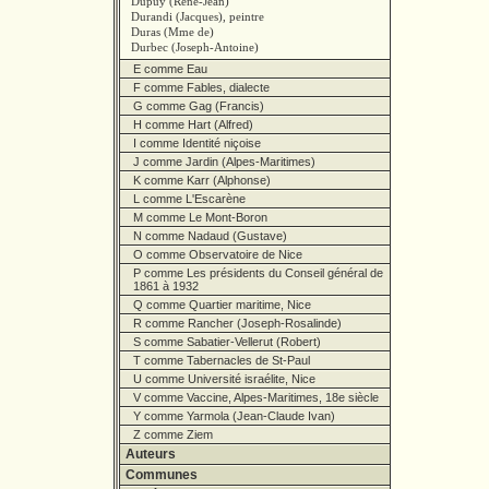
Dupuy (René-Jean)
Durandi (Jacques), peintre
Duras (Mme de)
Durbec (Joseph-Antoine)
E comme Eau
F comme Fables, dialecte
G comme Gag (Francis)
H comme Hart (Alfred)
I comme Identité niçoise
J comme Jardin (Alpes-Maritimes)
K comme Karr (Alphonse)
L comme L'Escarène
M comme Le Mont-Boron
N comme Nadaud (Gustave)
O comme Observatoire de Nice
P comme Les présidents du Conseil général de
1861 à 1932
Q comme Quartier maritime, Nice
R comme Rancher (Joseph-Rosalinde)
S comme Sabatier-Vellerut (Robert)
T comme Tabernacles de St-Paul
U comme Université israélite, Nice
V comme Vaccine, Alpes-Maritimes, 18e siècle
Y comme Yarmola (Jean-Claude Ivan)
Z comme Ziem
Auteurs
Communes