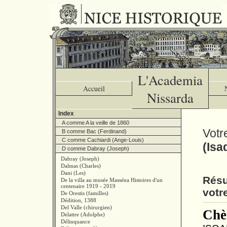
L'Academia
Accueil
Nissarda
Index
A comme A la veille de 1860
Votr
B comme Bac (Ferdinand)
C comme Cachiardi (Ange-Louis)
(Isa
D comme Dabray (Joseph)
Dabray (Joseph)
Dalmas (Charles)
Dani (Les)
Résu
De la villa au musée Masséna Histoires d'un
centenaire 1919 - 2019
votr
De Orestis (familles)
Dédition, 1388
Del Valle (chirurgien)
Chè
Delattre (Adolphe)
Délinquance