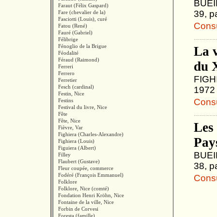
BUEIL
Faraut (Félix Gaspard)
39, p
Fare (chevalier de la)
Fasciotti (Louis), curé
Consul
Fatou (René)
Fauré (Gabriel)
Félibrige
Fénoglio de la Brigue
La v
Féodalité
Féraud (Raimond)
du 
Ferreri
Ferrero
FIGHI
Ferretier
Fesch (cardinal)
1972 
Festin, Nice
Consul
Festins
Festival du livre, Nice
Fête
Fête, Nice
Les
Fièvre, Var
Fighiera (Charles-Alexandre)
Pays
Fighiera (Louis)
Figuiera (Albert)
BUEIL
Filley
Flaubert (Gustave)
38, p
Fleur coupée, commerce
Fodéré (François Emmanuel)
Consul
Folklore
Folklore, Nice (comté)
Fondation Henri Kröhn, Nice
Fontaine de la ville, Nice
Forbin de Corvesi
Foresta (famille)