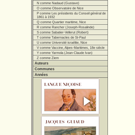
N comme Nadaud (Gustave)
O comme Observatoire de Nice
P comme Les présidents du Conseil général de
1861 à 1932
Q comme Quartier maritime, Nice
R comme Rancher (Joseph-Rosalinde)
S comme Sabatier-Vellerut (Robert)
T comme Tabernacles de St-Paul
U comme Université israélite, Nice
V comme Vaccine, Alpes-Maritimes, 18e siècle
Y comme Yarmola (Jean-Claude Ivan)
Z comme Ziem
Auteurs
Communes
Années