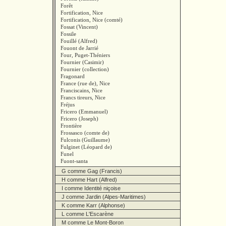
Forêt
Fortification, Nice
Fortification, Nice (comté)
Fossat (Vincent)
Fossile
Fouillé (Alfred)
Fouont de Jarrié
Four, Puget-Théniers
Fournier (Casimir)
Fournier (collection)
Fragonard
France (rue de), Nice
Franciscains, Nice
Francs tireurs, Nice
Fréjus
Fricero (Emmanuel)
Fricero (Joseph)
Frontière
Frossasco (comte de)
Fulconis (Guillaume)
Fulginet (Léopard de)
Funel
Fuont-santa
G comme Gag (Francis)
H comme Hart (Alfred)
I comme Identité niçoise
J comme Jardin (Alpes-Maritimes)
K comme Karr (Alphonse)
L comme L'Escarène
M comme Le Mont-Boron