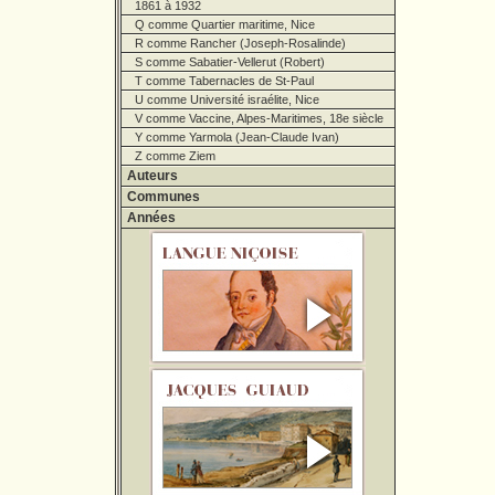
1861 à 1932
Q comme Quartier maritime, Nice
R comme Rancher (Joseph-Rosalinde)
S comme Sabatier-Vellerut (Robert)
T comme Tabernacles de St-Paul
U comme Université israélite, Nice
V comme Vaccine, Alpes-Maritimes, 18e siècle
Y comme Yarmola (Jean-Claude Ivan)
Z comme Ziem
Auteurs
Communes
Années