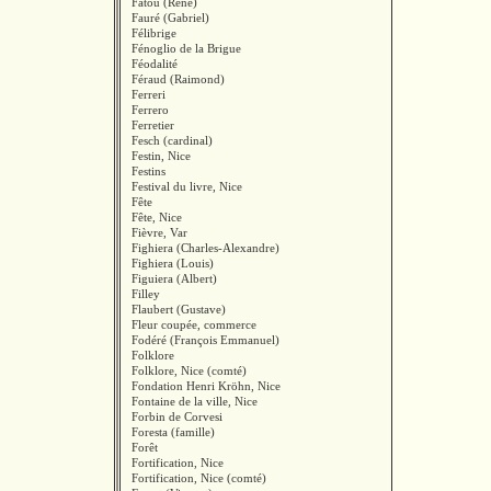
Fatou (René)
Fauré (Gabriel)
Félibrige
Fénoglio de la Brigue
Féodalité
Féraud (Raimond)
Ferreri
Ferrero
Ferretier
Fesch (cardinal)
Festin, Nice
Festins
Festival du livre, Nice
Fête
Fête, Nice
Fièvre, Var
Fighiera (Charles-Alexandre)
Fighiera (Louis)
Figuiera (Albert)
Filley
Flaubert (Gustave)
Fleur coupée, commerce
Fodéré (François Emmanuel)
Folklore
Folklore, Nice (comté)
Fondation Henri Kröhn, Nice
Fontaine de la ville, Nice
Forbin de Corvesi
Foresta (famille)
Forêt
Fortification, Nice
Fortification, Nice (comté)