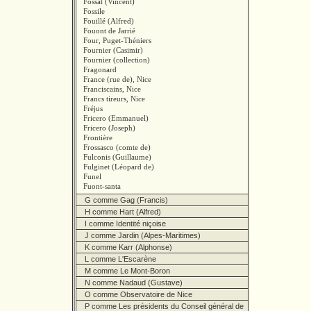
Fossat (Vincent)
Fossile
Fouillé (Alfred)
Fouont de Jarrié
Four, Puget-Théniers
Fournier (Casimir)
Fournier (collection)
Fragonard
France (rue de), Nice
Franciscains, Nice
Francs tireurs, Nice
Fréjus
Fricero (Emmanuel)
Fricero (Joseph)
Frontière
Frossasco (comte de)
Fulconis (Guillaume)
Fulginet (Léopard de)
Funel
Fuont-santa
G comme Gag (Francis)
H comme Hart (Alfred)
I comme Identité niçoise
J comme Jardin (Alpes-Maritimes)
K comme Karr (Alphonse)
L comme L'Escarène
M comme Le Mont-Boron
N comme Nadaud (Gustave)
O comme Observatoire de Nice
P comme Les présidents du Conseil général de