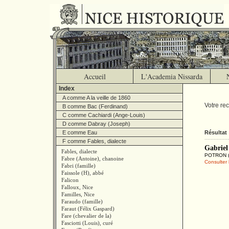
Accueil
L'Academia Nissarda
Index
A comme A la veille de 1860
Votre re
B comme Bac (Ferdinand)
C comme Cachiardi (Ange-Louis)
D comme Dabray (Joseph)
E comme Eau
Résultat 
F comme Fables, dialecte
Gabriel
Fables, dialecte
POTRON (Je
Fabre (Antoine), chanoine
Consulter l
Fabri (famille)
Faissole (H), abbé
Falicon
Falloux, Nice
Familles, Nice
Faraudo (famille)
Faraut (Félix Gaspard)
Fare (chevalier de la)
Fasciotti (Louis), curé