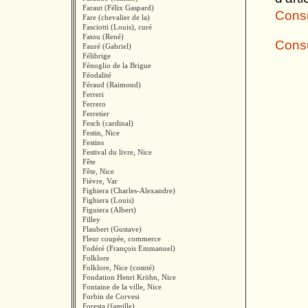
Faraut (Félix Gaspard)
Consul
Fare (chevalier de la)
Fasciotti (Louis), curé
Fatou (René)
Consu
Fauré (Gabriel)
Félibrige
Fénoglio de la Brigue
Féodalité
Féraud (Raimond)
Ferreri
Ferrero
Ferretier
Fesch (cardinal)
Festin, Nice
Festins
Festival du livre, Nice
Fête
Fête, Nice
Fièvre, Var
Fighiera (Charles-Alexandre)
Fighiera (Louis)
Figuiera (Albert)
Filley
Flaubert (Gustave)
Fleur coupée, commerce
Fodéré (François Emmanuel)
Folklore
Folklore, Nice (comté)
Fondation Henri Kröhn, Nice
Fontaine de la ville, Nice
Forbin de Corvesi
Foresta (famille)