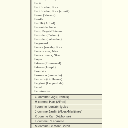
Forêt
Fortification, Nice
Fortification, Nice (comté)
Fossat (Vincent)
Fossile
Fouillé (Alfred)
Fouont de Jarrié
Four, Puget-Théniers
Fournier (Casimir)
Fournier (collection)
Fragonard
France (rue de), Nice
Franciscains, Nice
Francs tireurs, Nice
Fréjus
Fricero (Emmanuel)
Fricero (Joseph)
Frontière
Frossasco (comte de)
Fulconis (Guillaume)
Fulginet (Léopard de)
Funel
Fuont-santa
G comme Gag (Francis)
H comme Hart (Alfred)
I comme Identité niçoise
J comme Jardin (Alpes-Maritimes)
K comme Karr (Alphonse)
L comme L'Escarène
M comme Le Mont-Boron