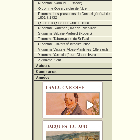
N comme Nadaud (Gustave)
O comme Observatoire de Nice
P comme Les présidents du Conseil général de
1861 à 1932
Q comme Quartier maritime, Nice
R comme Rancher (Joseph-Rosalinde)
S comme Sabatier-Vellerut (Robert)
T comme Tabernacles de St-Paul
U comme Université israélite, Nice
V comme Vaccine, Alpes-Maritimes, 18e siècle
Y comme Yarmola (Jean-Claude Ivan)
Z comme Ziem
Auteurs
Communes
Années