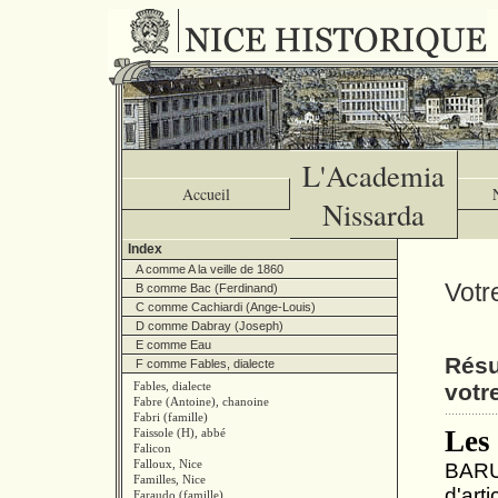
L'Academia
Accueil
Nissarda
Index
A comme A la veille de 1860
Votr
B comme Bac (Ferdinand)
C comme Cachiardi (Ange-Louis)
D comme Dabray (Joseph)
E comme Eau
Résu
F comme Fables, dialecte
Fables, dialecte
votr
Fabre (Antoine), chanoine
Fabri (famille)
Les 
Faissole (H), abbé
Falicon
Falloux, Nice
BARUC
Familles, Nice
d'art
Faraudo (famille)