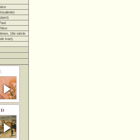
Nice
osalinde)
obert)
Paul
 Nice
imes, 18e siècle
de Ivan)