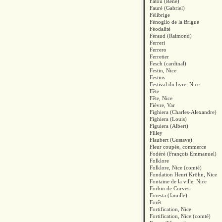
Fatou (René)
Fauré (Gabriel)
Félibrige
Fénoglio de la Brigue
Féodalité
Féraud (Raimond)
Ferreri
Ferrero
Ferretier
Fesch (cardinal)
Festin, Nice
Festins
Festival du livre, Nice
Fête
Fête, Nice
Fièvre, Var
Fighiera (Charles-Alexandre)
Fighiera (Louis)
Figuiera (Albert)
Filley
Flaubert (Gustave)
Fleur coupée, commerce
Fodéré (François Emmanuel)
Folklore
Folklore, Nice (comté)
Fondation Henri Kröhn, Nice
Fontaine de la ville, Nice
Forbin de Corvesi
Foresta (famille)
Forêt
Fortification, Nice
Fortification, Nice (comté)