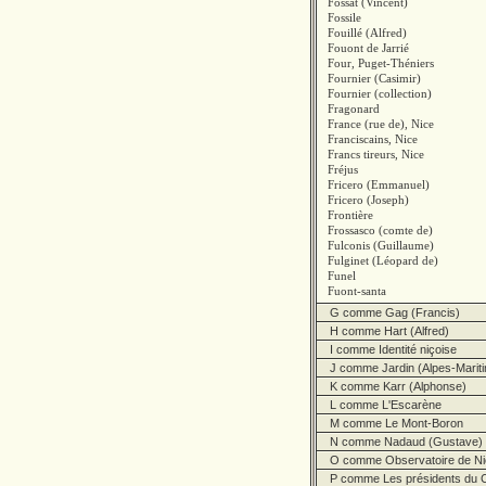
Fossat (Vincent)
Fossile
Fouillé (Alfred)
Fouont de Jarrié
Four, Puget-Théniers
Fournier (Casimir)
Fournier (collection)
Fragonard
France (rue de), Nice
Franciscains, Nice
Francs tireurs, Nice
Fréjus
Fricero (Emmanuel)
Fricero (Joseph)
Frontière
Frossasco (comte de)
Fulconis (Guillaume)
Fulginet (Léopard de)
Funel
Fuont-santa
G comme Gag (Francis)
H comme Hart (Alfred)
I comme Identité niçoise
J comme Jardin (Alpes-Marit
K comme Karr (Alphonse)
L comme L'Escarène
M comme Le Mont-Boron
N comme Nadaud (Gustave)
O comme Observatoire de Ni
P comme Les présidents du C