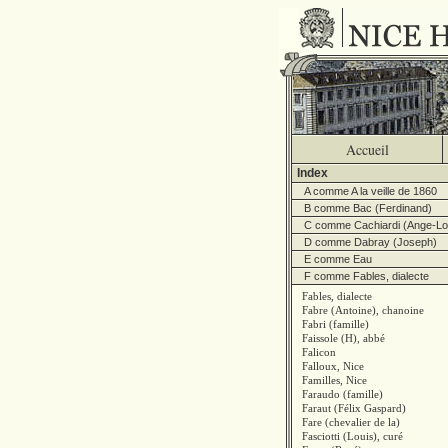
Accueil
Index
A comme A la veille de 1860
B comme Bac (Ferdinand)
C comme Cachiardi (Ange-Lo
D comme Dabray (Joseph)
E comme Eau
F comme Fables, dialecte
Fables, dialecte
Fabre (Antoine), chanoine
Fabri (famille)
Faissole (H), abbé
Falicon
Falloux, Nice
Familles, Nice
Faraudo (famille)
Faraut (Félix Gaspard)
Fare (chevalier de la)
Fasciotti (Louis), curé