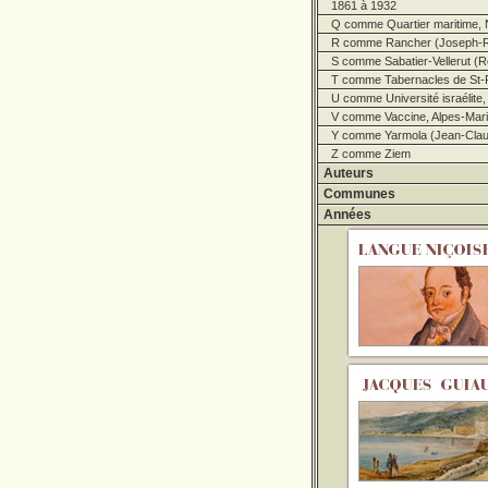
1861 à 1932
Q comme Quartier maritime, 
R comme Rancher (Joseph-R
S comme Sabatier-Vellerut (R
T comme Tabernacles de St-
U comme Université israélite,
V comme Vaccine, Alpes-Marit
Y comme Yarmola (Jean-Clau
Z comme Ziem
Auteurs
Communes
Années