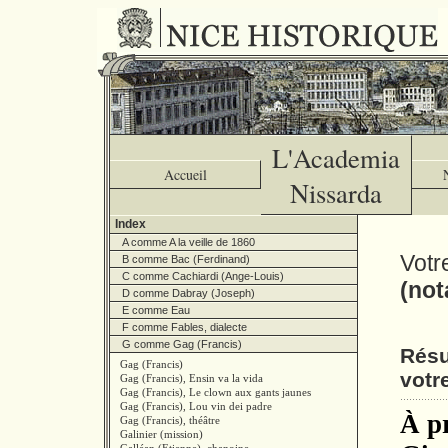
L'Academia
Accueil
Nissarda
Index
A comme A la veille de 1860
Votr
B comme Bac (Ferdinand)
C comme Cachiardi (Ange-Louis)
(not
D comme Dabray (Joseph)
E comme Eau
F comme Fables, dialecte
G comme Gag (Francis)
Résu
Gag (Francis)
votr
Gag (Francis), Ensin va la vida
Gag (Francis), Le clown aux gants jaunes
Gag (Francis), Lou vin dei padre
À p
Gag (Francis), théâtre
Galinier (mission)