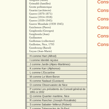
Grégoire (Abbé)
Consu
Grimaldi (familles)
Grotte préhistorique
Consu
Guarini (architecte)
Guerre (1870-1871)
Guerre (1914-1918)
Consu
Guerre (1939-1945)
Guerre Mondiale (1939 1945)
Consu
Guichenon (Pierre)
Guiglionda (Georges)
Guiglionda (Jean)
Consu
Guillaumes
Guilloteau (collection)
Consu
Guillotine, Nice, 1793
Gunsbourg (Raoul)
Guyau (Jean-Marie)
H comme Hart (Alfred)
I comme Identité niçoise
J comme Jardin (Alpes-Maritimes)
K comme Karr (Alphonse)
L comme L'Escarène
M comme Le Mont-Boron
N comme Nadaud (Gustave)
O comme Observatoire de Nice
P comme Les présidents du Conseil général de
1861 à 1932
Q comme Quartier maritime, Nice
R comme Rancher (Joseph-Rosalinde)
S comme Sabatier-Vellerut (Robert)
T comme Tabernacles de St-Paul