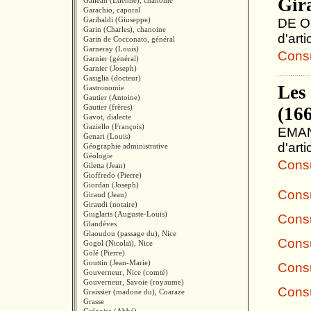
Gir
Galléan (Etienne), chanoine
Garachio, caporal
Garibaldi (Giuseppe)
DE OR
Garin (Charles), chanoine
d'art
Garin de Cocconato, général
Garneray (Louis)
Consul
Garnier (général)
Garnier (Joseph)
Gasiglia (docteur)
Les
Gastronomie
Gautier (Antoine)
Gautier (frères)
(166
Gavot, dialecte
Gaziello (François)
EMANU
Genari (Louis)
d'art
Géographie administrative
Géologie
Consul
Giletta (Jean)
Gioffredo (Pierre)
Giordan (Joseph)
Consu
Giraud (Jean)
Giraudi (notaire)
Giuglaris (Auguste-Louis)
Consu
Glandèves
Glaoudou (passage du), Nice
Consu
Gogol (Nicolaï), Nice
Golé (Pierre)
Gouttin (Jean-Marie)
Consu
Gouverneur, Nice (comté)
Gouverneur, Savoie (royaume)
Consu
Graissier (madone du), Coaraze
Grasse