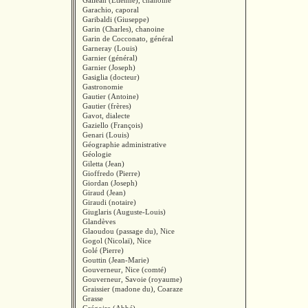
Galléan (Etienne), chanoine
Garachio, caporal
Garibaldi (Giuseppe)
Garin (Charles), chanoine
Garin de Cocconato, général
Garneray (Louis)
Garnier (général)
Garnier (Joseph)
Gasiglia (docteur)
Gastronomie
Gautier (Antoine)
Gautier (frères)
Gavot, dialecte
Gaziello (François)
Genari (Louis)
Géographie administrative
Géologie
Giletta (Jean)
Gioffredo (Pierre)
Giordan (Joseph)
Giraud (Jean)
Giraudi (notaire)
Giuglaris (Auguste-Louis)
Glandèves
Glaoudou (passage du), Nice
Gogol (Nicolaï), Nice
Golé (Pierre)
Gouttin (Jean-Marie)
Gouverneur, Nice (comté)
Gouverneur, Savoie (royaume)
Graissier (madone du), Coaraze
Grasse