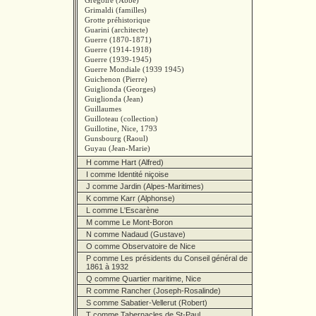
Grégoire (Abbé)
Grimaldi (familles)
Grotte préhistorique
Guarini (architecte)
Guerre (1870-1871)
Guerre (1914-1918)
Guerre (1939-1945)
Guerre Mondiale (1939 1945)
Guichenon (Pierre)
Guiglionda (Georges)
Guiglionda (Jean)
Guillaumes
Guilloteau (collection)
Guillotine, Nice, 1793
Gunsbourg (Raoul)
Guyau (Jean-Marie)
H comme Hart (Alfred)
I comme Identité niçoise
J comme Jardin (Alpes-Maritimes)
K comme Karr (Alphonse)
L comme L'Escarène
M comme Le Mont-Boron
N comme Nadaud (Gustave)
O comme Observatoire de Nice
P comme Les présidents du Conseil général de
1861 à 1932
Q comme Quartier maritime, Nice
R comme Rancher (Joseph-Rosalinde)
S comme Sabatier-Vellerut (Robert)
T comme Tabernacles de St-Paul