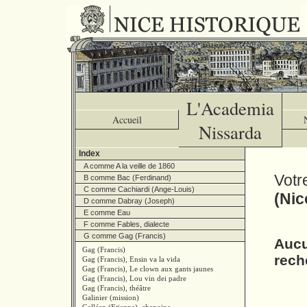
L'Academia
Accueil
Nissarda
Index
A comme A la veille de 1860
Votr
B comme Bac (Ferdinand)
C comme Cachiardi (Ange-Louis)
(Nic
D comme Dabray (Joseph)
E comme Eau
F comme Fables, dialecte
G comme Gag (Francis)
Aucu
Gag (Francis)
rech
Gag (Francis), Ensin va la vida
Gag (Francis), Le clown aux gants jaunes
Gag (Francis), Lou vin dei padre
Gag (Francis), théâtre
Galinier (mission)