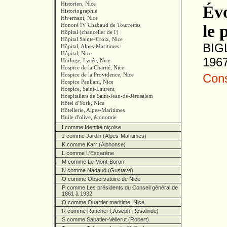
Historien, Nice
Évo
Historiographie
Hivernant, Nice
Honoré IV Chabaud de Tourrettes
le 
Hôpital (chancelier de l')
Hôpital Sainte-Croix, Nice
BIGL
Hôpital, Alpes-Maritimes
Hôpital, Nice
1967
Horloge, Lycée, Nice
Hospice de la Charité, Nice
Hospice de la Providence, Nice
Consu
Hospice Pauliani, Nice
Hospice, Saint-Laurent
Hospitaliers de Saint-Jean-de-Jérusalem
Hôtel d'York, Nice
Hôtellerie, Alpes-Maritimes
Huile d'olive, économie
I comme Identité niçoise
J comme Jardin (Alpes-Maritimes)
K comme Karr (Alphonse)
L comme L'Escarène
M comme Le Mont-Boron
N comme Nadaud (Gustave)
O comme Observatoire de Nice
P comme Les présidents du Conseil général de
1861 à 1932
Q comme Quartier maritime, Nice
R comme Rancher (Joseph-Rosalinde)
S comme Sabatier-Vellerut (Robert)