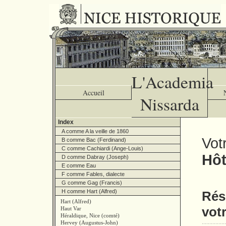
L'Academia
Accueil
Nissarda
Index
A comme A la veille de 1860
Vot
B comme Bac (Ferdinand)
C comme Cachiardi (Ange-Louis)
Hôt
D comme Dabray (Joseph)
E comme Eau
F comme Fables, dialecte
G comme Gag (Francis)
H comme Hart (Alfred)
Résu
Hart (Alfred)
vot
Haut Var
Héraldique, Nice (comté)
Hervey (Augustus-John)