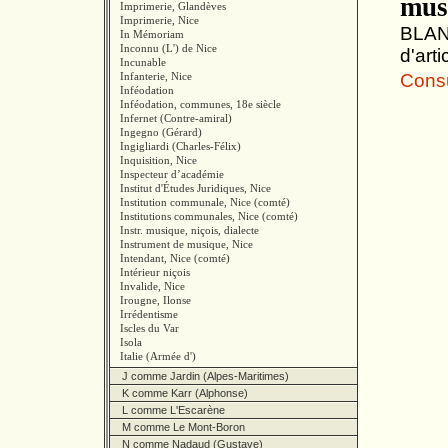
mus
Imprimerie, Glandèves
Imprimerie, Nice
BLANC
In Mémoriam
Inconnu (L') de Nice
d'arti
Incunable
Infanterie, Nice
Consul
Inféodation
Inféodation, communes, 18e siècle
Infernet (Contre-amiral)
Ingegno (Gérard)
Ingigliardi (Charles-Félix)
Inquisition, Nice
Inspecteur d’académie
Institut d'Études Juridiques, Nice
Institution communale, Nice (comté)
Institutions communales, Nice (comté)
Instr. musique, niçois, dialecte
Instrument de musique, Nice
Intendant, Nice (comté)
Intérieur niçois
Invalide, Nice
Irougne, Ilonse
Irrédentisme
Iscles du Var
Isola
Italie (Armée d')
J comme Jardin (Alpes-Maritimes)
K comme Karr (Alphonse)
L comme L'Escarène
M comme Le Mont-Boron
N comme Nadaud (Gustave)