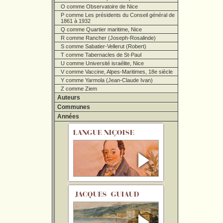
O comme Observatoire de Nice
P comme Les présidents du Conseil général de
1861 à 1932
Q comme Quartier maritime, Nice
R comme Rancher (Joseph-Rosalinde)
S comme Sabatier-Vellerut (Robert)
T comme Tabernacles de St-Paul
U comme Université israélite, Nice
V comme Vaccine, Alpes-Maritimes, 18e siècle
Y comme Yarmola (Jean-Claude Ivan)
Z comme Ziem
Auteurs
Communes
Années