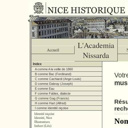
L'Academia
Accueil
Nissarda
Index
A comme A la veille de 1860
Votr
B comme Bac (Ferdinand)
C comme Cachiardi (Ange-Louis)
musi
D comme Dabray (Joseph)
E comme Eau
F comme Fables, dialecte
G comme Gag (Francis)
Résu
H comme Hart (Alfred)
rech
I comme Identité niçoise
Identité niçoise
Identité, Nice
Nom
Illustrateurs
Imbert (Léo)