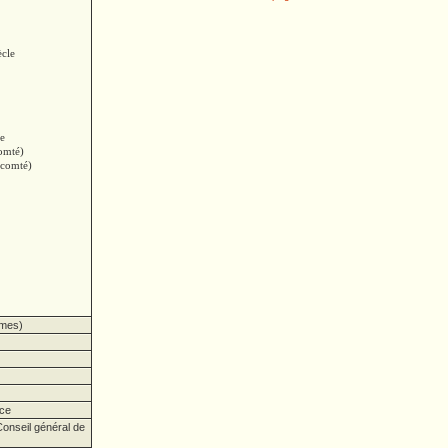
ècle
ce
omté)
(comté)
imes)
ce
onseil général de