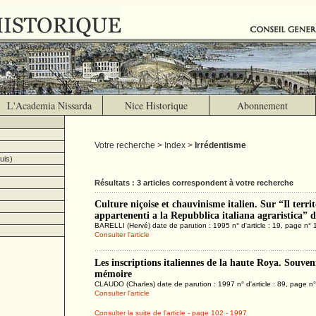
L'Academia Nissarda
Nice Historique
Abonnement
Votre recherche > Index >
Irrédentisme
uis)
Résultats : 3 articles correspondent à votre recherche
Culture niçoise et chauvinisme italien. Sur “Il territ
appartenenti a la Repubblica italiana agraristica” d
BARELLI (Hervé) date de parution : 1995 n° d'article : 19, page n° 
Consulter l'article
Les inscriptions italiennes de la haute Roya. Souveni
mémoire
CLAUDO (Charles) date de parution : 1997 n° d'article : 89, page n
Consulter l'article
Consulter la suite de l'article - page 102 - 1997