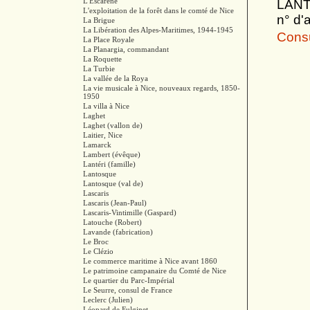
L'Escarène
LANTE
L'exploitation de la forêt dans le comté de Nice
n° d'
La Brigue
La Libération des Alpes-Maritimes, 1944-1945
Consul
La Place Royale
La Planargia, commandant
La Roquette
La Turbie
La vallée de la Roya
La vie musicale à Nice, nouveaux regards, 1850-
1950
La villa à Nice
Laghet
Laghet (vallon de)
Laitier, Nice
Lamarck
Lambert (évêque)
Lantéri (famille)
Lantosque
Lantosque (val de)
Lascaris
Lascaris (Jean-Paul)
Lascaris-Vintimille (Gaspard)
Latouche (Robert)
Lavande (fabrication)
Le Broc
Le Clézio
Le commerce maritime à Nice avant 1860
Le patrimoine campanaire du Comté de Nice
Le quartier du Parc-Impérial
Le Seurre, consul de France
Leclerc (Julien)
Léopard de Fulginet