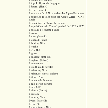
Léopold II, roi de Belgique
Léotardi (Henri)
Lérins (Iles de)
Les arts du feu à Nice et dans les Alpes-Maritimes
Les nobles de Nice et de son Comté XIIIe - XIXe
siècle
Les peintres anglais et la Riviéra
Les présidents du Conseil général de 1932 à 1973
Les salles de cinéma à Nice
Levens
Levrot (Joseph)
Liautaud (René)
Librairie, Nice
Lieuche
Ligue (la)
Ligures
Limaçon (camp du)
Lingiardi (frères)
Linguistique
Lissa (bataille navale)
Littérature, Nice
Littérature, niçois, dialecte
Littoral, Nice
Loménie de Brienne
Louis 1er de Bavière
Louis XIV
Lubonis (Louis)
Lucéram
Lutherie, Nice
Lycée, Marseille
Lycée, Nice
Lympia (port), Nice