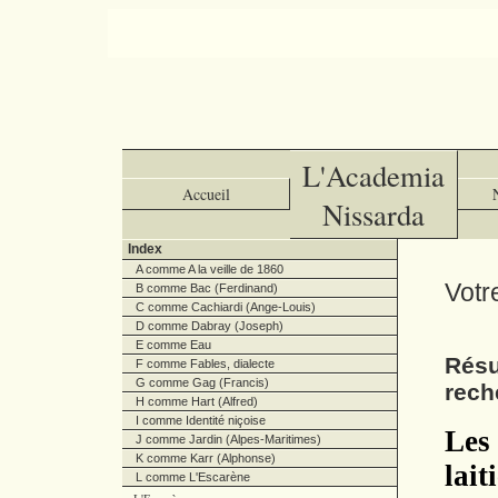
L'Academia
Accueil
Nissarda
Index
A comme A la veille de 1860
Votr
B comme Bac (Ferdinand)
C comme Cachiardi (Ange-Louis)
D comme Dabray (Joseph)
E comme Eau
Résu
F comme Fables, dialecte
G comme Gag (Francis)
rech
H comme Hart (Alfred)
I comme Identité niçoise
Les 
J comme Jardin (Alpes-Maritimes)
K comme Karr (Alphonse)
lait
L comme L'Escarène