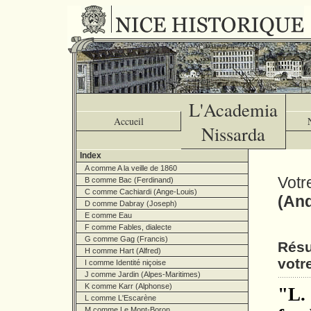
L'Academia
Accueil
Nissarda
Index
A comme A la veille de 1860
Votr
B comme Bac (Ferdinand)
C comme Cachiardi (Ange-Louis)
(And
D comme Dabray (Joseph)
E comme Eau
F comme Fables, dialecte
G comme Gag (Francis)
Résu
H comme Hart (Alfred)
votr
I comme Identité niçoise
J comme Jardin (Alpes-Maritimes)
K comme Karr (Alphonse)
"L. 
L comme L'Escarène
M comme Le Mont-Boron