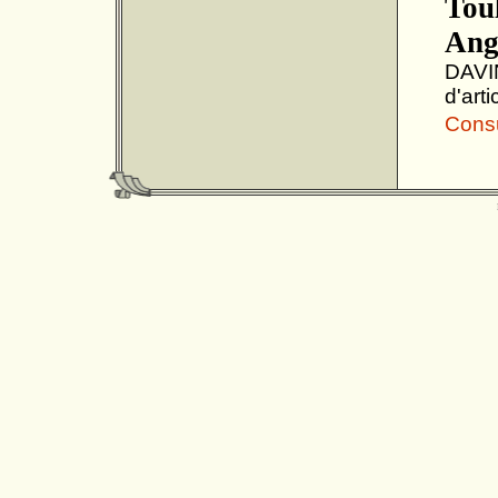
Toul
Ang
DAVIN
d'arti
Consul