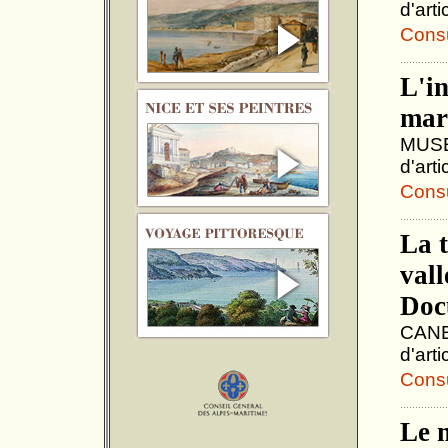
d'art
Consul
L'in
mar
MUSÉ
d'arti
Consul
La 
vall
Doc
CANES
d'arti
Consul
Le 