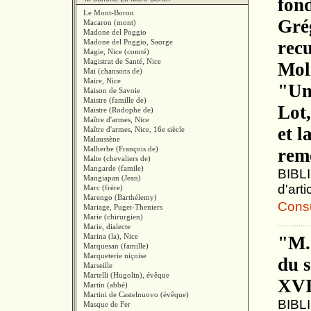
fond
Le Mont-Boron
Gré
Macaron (mont)
Madone del Poggio
Madone del Poggio, Saorge
recu
Magie, Nice (comté)
Magistrat de Santé, Nice
Mol
Mai (chansons de)
Maire, Nice
"Un
Maison de Savoie
Maistre (famille de)
Lot
Maistre (Rodophe de)
Maître d'armes, Nice
et l
Maître d'armes, Nice, 16e siècle
Malaussène
Malherbe (François de)
rem
Malte (chevaliers de)
Mangarde (famile)
BIBLI
Mangiapan (Jean)
d'arti
Marc (frère)
Marengo (Barthélemy)
Consul
Mariage, Puget-Theniers
Marie (chirurgien)
Marie, dialecte
Marina (la), Nice
"M.
Marquesan (famille)
Marqueterie niçoise
du s
Marseille
Martelli (Hugolin), évêque
XVI
Martin (abbé)
Martini de Castelnuovo (évêque)
BIBLI
Masque de Fer