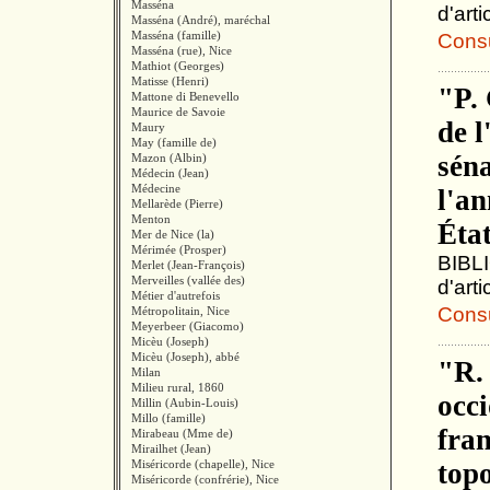
Masséna
d'arti
Masséna (André), maréchal
Masséna (famille)
Consul
Masséna (rue), Nice
Mathiot (Georges)
Matisse (Henri)
"P. 
Mattone di Benevello
Maurice de Savoie
de l
Maury
May (famille de)
séna
Mazon (Albin)
Médecin (Jean)
Médecine
l'an
Mellarède (Pierre)
Menton
État
Mer de Nice (la)
Mérimée (Prosper)
BIBLI
Merlet (Jean-François)
Merveilles (vallée des)
d'art
Métier d'autrefois
Consul
Métropolitain, Nice
Meyerbeer (Giacomo)
Micèu (Joseph)
Micèu (Joseph), abbé
"R.
Milan
Milieu rural, 1860
occi
Millin (Aubin-Louis)
Millo (famille)
fra
Mirabeau (Mme de)
Mirailhet (Jean)
Miséricorde (chapelle), Nice
top
Miséricorde (confrérie), Nice