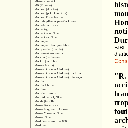
Mistral (Frédéric)
hist
Mô (Eugène)
Monaco (diocèse)
mono
Monaco (principauté de)
Monaco Fort-Hercule
Hon
Mont de piété, Alpes-Maritimes
Mont-Alban, Nice
noti
Mont-Bego
Mont-Boron, Nice
Mont-Gros, Nice
Dur
Montagne
Montagne (photographie)
BIBLI
Montpensier (duc de)
d'arti
Monument aux morts
Morello (capitaine)
Consul
Morino (famille)
Mossa (Alexis)
Mossa (Gustave-Adolphe)
Mossa (Gustave-Adolphe), La Tina
"R.
Mossa (Gustave-Adolphe), Phygaço
Moulin
occi
Moulin à huile
Moulinet
fran
Mounier (mont)
Mur Saint-Eloi, Nice
trop
Murris (famille)
Musée Barla, Nice
fou
Musée Fragonard, Grasse
Musée Masséna, Nice
Musée, Nice
arc
Musiciens autour de 1860
Musique