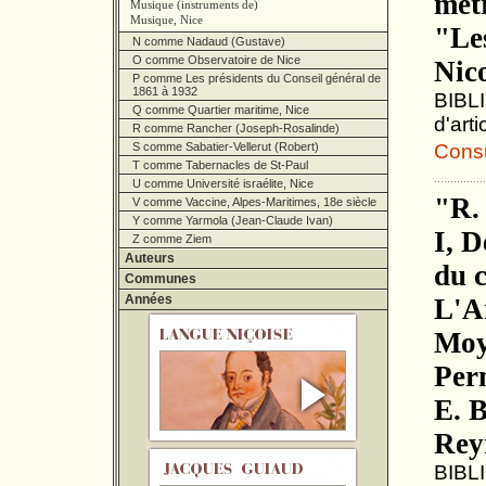
métr
Musique (instruments de)
Musique, Nice
"Le
N comme Nadaud (Gustave)
O comme Observatoire de Nice
Nic
P comme Les présidents du Conseil général de
1861 à 1932
BIBLI
Q comme Quartier maritime, Nice
d'arti
R comme Rancher (Joseph-Rosalinde)
S comme Sabatier-Vellerut (Robert)
Consul
T comme Tabernacles de St-Paul
U comme Université israélite, Nice
"R. 
V comme Vaccine, Alpes-Maritimes, 18e siècle
Y comme Yarmola (Jean-Claude Ivan)
I, D
Z comme Ziem
Auteurs
du c
Communes
Années
L'A
Moy
Pern
E. B
Reyn
BIBLI