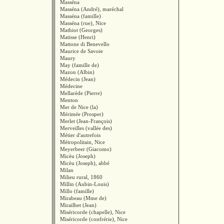
Masséna
Masséna (André), maréchal
Masséna (famille)
Masséna (rue), Nice
Mathiot (Georges)
Matisse (Henri)
Mattone di Benevello
Maurice de Savoie
Maury
May (famille de)
Mazon (Albin)
Médecin (Jean)
Médecine
Mellarède (Pierre)
Menton
Mer de Nice (la)
Mérimée (Prosper)
Merlet (Jean-François)
Merveilles (vallée des)
Métier d'autrefois
Métropolitain, Nice
Meyerbeer (Giacomo)
Micèu (Joseph)
Micèu (Joseph), abbé
Milan
Milieu rural, 1860
Millin (Aubin-Louis)
Millo (famille)
Mirabeau (Mme de)
Mirailhet (Jean)
Miséricorde (chapelle), Nice
Miséricorde (confrérie), Nice