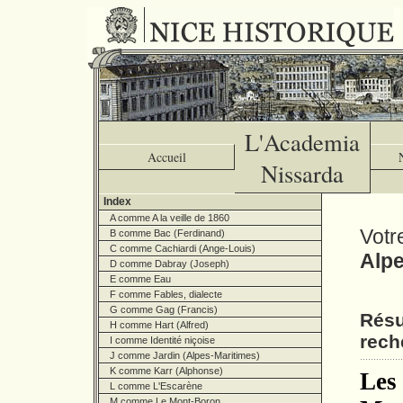
L'Academia
Accueil
Nissarda
Index
A comme A la veille de 1860
Votr
B comme Bac (Ferdinand)
C comme Cachiardi (Ange-Louis)
Alpe
D comme Dabray (Joseph)
E comme Eau
F comme Fables, dialecte
G comme Gag (Francis)
Résu
H comme Hart (Alfred)
rech
I comme Identité niçoise
J comme Jardin (Alpes-Maritimes)
K comme Karr (Alphonse)
Les 
L comme L'Escarène
M comme Le Mont-Boron