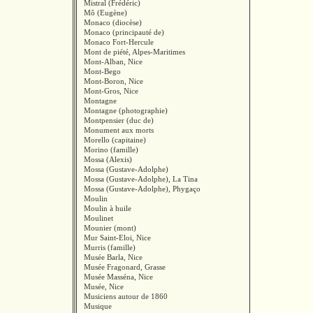
Mistral (Frédéric)
Mô (Eugène)
Monaco (diocèse)
Monaco (principauté de)
Monaco Fort-Hercule
Mont de piété, Alpes-Maritimes
Mont-Alban, Nice
Mont-Bego
Mont-Boron, Nice
Mont-Gros, Nice
Montagne
Montagne (photographie)
Montpensier (duc de)
Monument aux morts
Morello (capitaine)
Morino (famille)
Mossa (Alexis)
Mossa (Gustave-Adolphe)
Mossa (Gustave-Adolphe), La Tina
Mossa (Gustave-Adolphe), Phygaço
Moulin
Moulin à huile
Moulinet
Mounier (mont)
Mur Saint-Eloi, Nice
Murris (famille)
Musée Barla, Nice
Musée Fragonard, Grasse
Musée Masséna, Nice
Musée, Nice
Musiciens autour de 1860
Musique