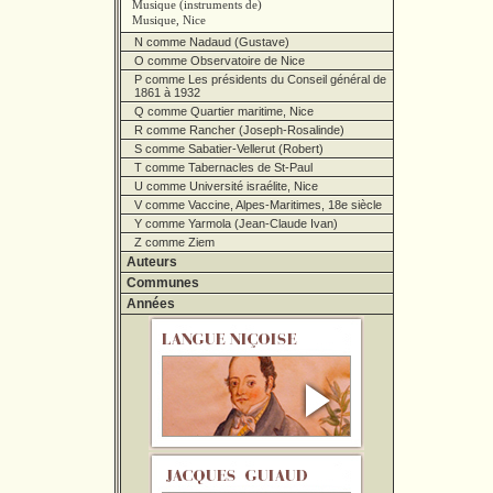
Musique (instruments de)
Musique, Nice
N comme Nadaud (Gustave)
O comme Observatoire de Nice
P comme Les présidents du Conseil général de
1861 à 1932
Q comme Quartier maritime, Nice
R comme Rancher (Joseph-Rosalinde)
S comme Sabatier-Vellerut (Robert)
T comme Tabernacles de St-Paul
U comme Université israélite, Nice
V comme Vaccine, Alpes-Maritimes, 18e siècle
Y comme Yarmola (Jean-Claude Ivan)
Z comme Ziem
Auteurs
Communes
Années