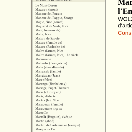
Mari
Le Mont-Boron
l'E
Macaron (mont)
Madone del Poggio
Madone del Poggio, Saorge
WOLZO
Magie, Nice (comté)
d'art
Magistrat de Santé, Nice
Mai (chansons de)
Consul
Maire, Nice
Maison de Savoie
Maistre (famille de)
Maistre (Rodophe de)
Maître d'armes, Nice
Maître d'armes, Nice, 16e siècle
Malaussène
Malherbe (François de)
Malte (chevaliers de)
Mangarde (famile)
Mangiapan (Jean)
Marc (frère)
Marengo (Barthélemy)
Mariage, Puget-Theniers
Marie (chirurgien)
Marie, dialecte
Marina (la), Nice
Marquesan (famille)
Marqueterie niçoise
Marseille
Martelli (Hugolin), évêque
Martin (abbé)
Martini de Castelnuovo (évêque)
Masque de Fer