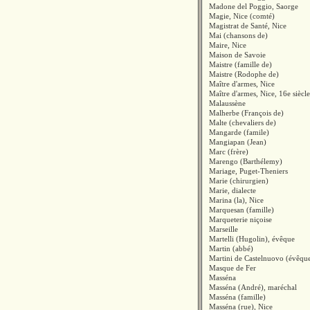
Madone del Poggio, Saorge
Magie, Nice (comté)
Magistrat de Santé, Nice
Mai (chansons de)
Maire, Nice
Maison de Savoie
Maistre (famille de)
Maistre (Rodophe de)
Maître d'armes, Nice
Maître d'armes, Nice, 16e siècle
Malaussène
Malherbe (François de)
Malte (chevaliers de)
Mangarde (famile)
Mangiapan (Jean)
Marc (frère)
Marengo (Barthélemy)
Mariage, Puget-Theniers
Marie (chirurgien)
Marie, dialecte
Marina (la), Nice
Marquesan (famille)
Marqueterie niçoise
Marseille
Martelli (Hugolin), évêque
Martin (abbé)
Martini de Castelnuovo (évêqu
Masque de Fer
Masséna
Masséna (André), maréchal
Masséna (famille)
Masséna (rue), Nice