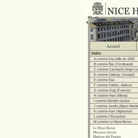
Accueil
Index
A comme A la veille de 1860
B comme Bac (Ferdinand)
C comme Cachiardi (Ange-Lo
D comme Dabray (Joseph)
E comme Eau
F comme Fables, dialecte
G comme Gag (Francis)
H comme Hart (Alfred)
I comme Identité niçoise
J comme Jardin (Alpes-Marit
K comme Karr (Alphonse)
L comme L'Escarène
M comme Le Mont-Boron
Le Mont-Boron
Macaron (mont)
Madone del Poggio