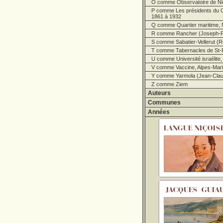
O comme Observatoire de Ni
P comme Les présidents du C
1861 à 1932
Q comme Quartier maritime, 
R comme Rancher (Joseph-R
S comme Sabatier-Vellerut (R
T comme Tabernacles de St-
U comme Université israélite,
V comme Vaccine, Alpes-Marit
Y comme Yarmola (Jean-Clau
Z comme Ziem
Auteurs
Communes
Années