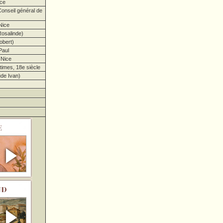
ce
onseil général de
Nice
osalinde)
obert)
Paul
 Nice
imes, 18e siècle
de Ivan)