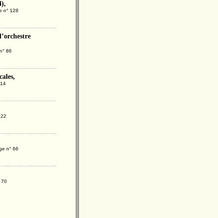
4),
ge n° 128
d’orchestre
 n° 86
cales,
114
122
ge n° 66
 70