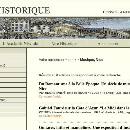
L'Academia Nissarda
Nice Historique
Abonnement
Votre recherche > Index >
Musique, Nice
uis)
Résultats : 8 articles correspondent à votre recherche
Du Romantisme à la Belle Époque. Un siècle de mus
Nice
PEYRÈGNE (André) date de parution : 1994 n° d'article : 235, pag
Consulter l'article
imes)
Gabriel Fauré sur la Côte d’Azur. “Le Midi dans l
POTRON (Jean-Paul) date de parution : 1994 n° d'article : 240, pa
Consulter l'article
Guitares, luths et mandolines. Une exposition d’in