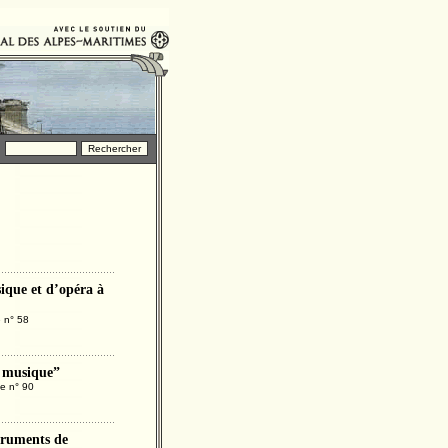
ique et d’opéra à
e n° 58
a musique”
ge n° 90
struments de