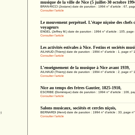
musique de la ville de Nice (5 juillet-30 octobre 199
BRAN-RICCI (Josiane) date de parution : 1994 n° d'article : 67, pa
Consulter l'article
Le mouvement perpétuel. L’étape niçoise des chefs 
voyageurs
ENGEL (Jeffrey M.) date de parution : 1994 n° d'article : 105, page
Consulter l'article
Les activités estivales à Nice. Festins et sociétés musi
AILHAUD (Thierry) date de parution : 1994 n° d'article : 1, page n° 
Consulter l'article
L’enseignement de la musique à Nice avant 1939,
AILHAUD (Thierry) date de parution : 1994 n° d'article : 2, page n° 
Consulter l'article
Nice au temps des frères Gautier, 1825-1910,
ESCRIBE (Dominique) date de parution : 1994 n° d'article : 106, pa
Consulter l'article
Salons musicaux, sociétés et cercles niçois,
e)
BERNARDI (Henri) date de parution : 1994 n° d'article : 33, page n°
Consulter l'article