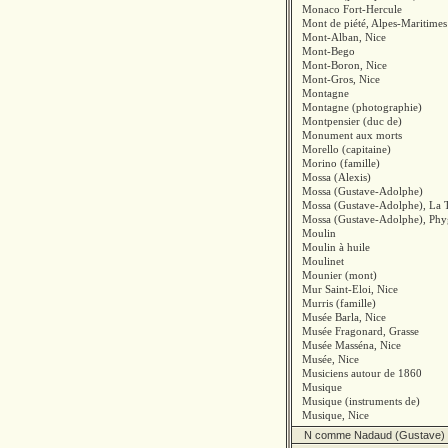
Monaco Fort-Hercule
Mont de piété, Alpes-Maritimes
Mont-Alban, Nice
Mont-Bego
Mont-Boron, Nice
Mont-Gros, Nice
Montagne
Montagne (photographie)
Montpensier (duc de)
Monument aux morts
Morello (capitaine)
Morino (famille)
Mossa (Alexis)
Mossa (Gustave-Adolphe)
Mossa (Gustave-Adolphe), La 
Mossa (Gustave-Adolphe), Ph
Moulin
Moulin à huile
Moulinet
Mounier (mont)
Mur Saint-Eloi, Nice
Murris (famille)
Musée Barla, Nice
Musée Fragonard, Grasse
Musée Masséna, Nice
Musée, Nice
Musiciens autour de 1860
Musique
Musique (instruments de)
Musique, Nice
N comme Nadaud (Gustave)