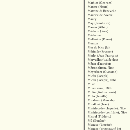
Mathiot (Georges)
Matisse (Henri)
Mattone di Benevello
Maurice de Savoie
Maury
May (famille de)
Mazon (Albin)
Médecin (Jean)
Médecine
Mellarède (Pierre)
Menton
Mer de Nice (la)
Mérimée (Prosper)
Merlet (Jean-François)
Merveilles (vallée des)
Métier d'autrefois
Métropolitain, Nice
Meyerbeer (Giacomo)
Micèu (Joseph)
Micèu (Joseph), abbé
Milan
Milieu rural, 1860
Millin (Aubin-Louis)
Millo (famille)
Mirabeau (Mme de)
Mirailhet (Jean)
Miséricorde (chapelle), Nice
Miséricorde (confrérie), Nice
Mistral (Frédéric)
Mô (Eugène)
Monaco (diocèse)
Monaco (principauté de)