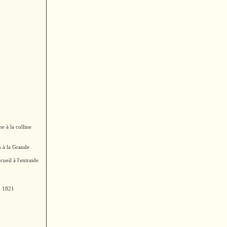
ne à la colline
on à la Grande
cueil à l'entraide
, 1821