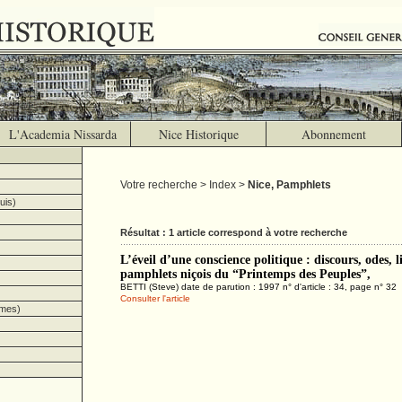
L'Academia Nissarda
Nice Historique
Abonnement
Votre recherche > Index >
Nice, Pamphlets
uis)
Résultat : 1 article correspond à votre recherche
L’éveil d’une conscience politique : discours, odes, li
pamphlets niçois du “Printemps des Peuples”,
BETTI (Steve) date de parution : 1997 n° d'article : 34, page n° 32
Consulter l'article
imes)