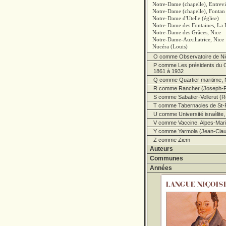
Notre-Dame (chapelle), Entrev
Notre-Dame (chapelle), Fontan
Notre-Dame d'Utelle (église)
Notre-Dame des Fontaines, La 
Notre-Dame des Grâces, Nice
Notre-Dame-Auxiliatrice, Nice
Nucéra (Louis)
O comme Observatoire de Ni
P comme Les présidents du C
1861 à 1932
Q comme Quartier maritime, 
R comme Rancher (Joseph-R
S comme Sabatier-Vellerut (R
T comme Tabernacles de St-
U comme Université israélite,
V comme Vaccine, Alpes-Marit
Y comme Yarmola (Jean-Clau
Z comme Ziem
Auteurs
Communes
Années