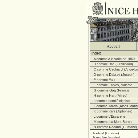
Accueil
Index
A comme A la veille de 1860
B comme Bac (Ferdinand)
C comme Cachiardi (Ange-Lo
D comme Dabray (Joseph)
E comme Eau
F comme Fables, dialecte
G comme Gag (Francis)
H comme Hart (Alfred)
I comme Identité niçoise
J comme Jardin (Alpes-Marit
K comme Karr (Alphonse)
L comme L'Escarène
M comme Le Mont-Boron
N comme Nadaud (Gustave)
Nadaud (Gustave)
Napoléon (empire)