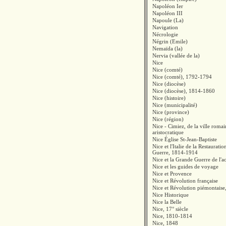
Napoléon Ier
Napoléon III
Napoule (La)
Navigation
Nécrologie
Négrin (Emile)
Nemaïda (la)
Nervia (vallée de la)
Nice
Nice (comté)
Nice (comté), 1792-1794
Nice (diocèse)
Nice (diocèse), 1814-1860
Nice (histoire)
Nice (municipalité)
Nice (province)
Nice (région)
Nice - Cimiez, de la ville romai
aristocratique
Nice Église St-Jean-Baptiste
Nice et l'Italie de la Restaurati
Guerre, 1814-1914
Nice et la Grande Guerre de l'ac
Nice et les guides de voyage
Nice et Provence
Nice et Révolution française
Nice et Révolution piémontaise
Nice Historique
Nice la Belle
Nice, 17° siècle
Nice, 1810-1814
Nice, 1848