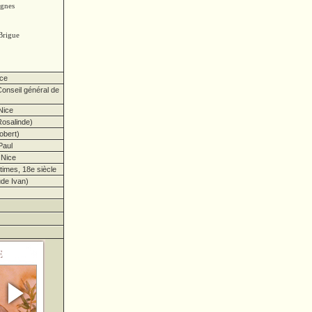
ignes
Brigue
ce
onseil général de
Nice
osalinde)
obert)
Paul
 Nice
imes, 18e siècle
de Ivan)