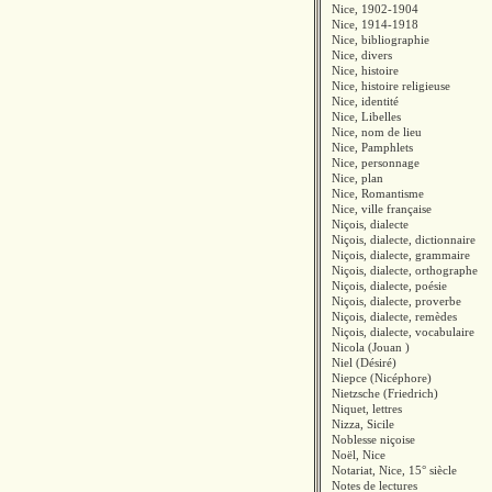
Nice, 1902-1904
Nice, 1914-1918
Nice, bibliographie
Nice, divers
Nice, histoire
Nice, histoire religieuse
Nice, identité
Nice, Libelles
Nice, nom de lieu
Nice, Pamphlets
Nice, personnage
Nice, plan
Nice, Romantisme
Nice, ville française
Niçois, dialecte
Niçois, dialecte, dictionnaire
Niçois, dialecte, grammaire
Niçois, dialecte, orthographe
Niçois, dialecte, poésie
Niçois, dialecte, proverbe
Niçois, dialecte, remèdes
Niçois, dialecte, vocabulaire
Nicola (Jouan )
Niel (Désiré)
Niepce (Nicéphore)
Nietzsche (Friedrich)
Niquet, lettres
Nizza, Sicile
Noblesse niçoise
Noël, Nice
Notariat, Nice, 15° siècle
Notes de lectures