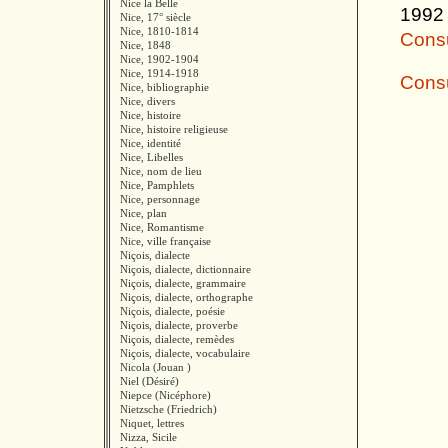
Nice la Belle
1992 
Nice, 17° siècle
Nice, 1810-1814
Consul
Nice, 1848
Nice, 1902-1904
Nice, 1914-1918
Consu
Nice, bibliographie
Nice, divers
Nice, histoire
Nice, histoire religieuse
Nice, identité
Nice, Libelles
Nice, nom de lieu
Nice, Pamphlets
Nice, personnage
Nice, plan
Nice, Romantisme
Nice, ville française
Niçois, dialecte
Niçois, dialecte, dictionnaire
Niçois, dialecte, grammaire
Niçois, dialecte, orthographe
Niçois, dialecte, poésie
Niçois, dialecte, proverbe
Niçois, dialecte, remèdes
Niçois, dialecte, vocabulaire
Nicola (Jouan )
Niel (Désiré)
Niepce (Nicéphore)
Nietzsche (Friedrich)
Niquet, lettres
Nizza, Sicile