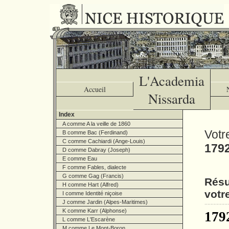
L'Academia
Accueil
Nissarda
Index
A comme A la veille de 1860
Votr
B comme Bac (Ferdinand)
C comme Cachiardi (Ange-Louis)
179
D comme Dabray (Joseph)
E comme Eau
F comme Fables, dialecte
G comme Gag (Francis)
Résu
H comme Hart (Alfred)
votr
I comme Identité niçoise
J comme Jardin (Alpes-Maritimes)
K comme Karr (Alphonse)
179
L comme L'Escarène
M comme Le Mont-Boron