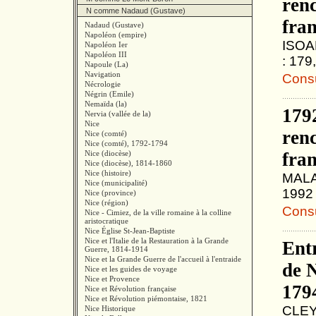
renc
N comme Nadaud (Gustave)
fran
Nadaud (Gustave)
Napoléon (empire)
ISOAR
Napoléon Ier
Napoléon III
: 179
Napoule (La)
Navigation
Consul
Nécrologie
Négrin (Emile)
Nemaïda (la)
179
Nervia (vallée de la)
Nice
renc
Nice (comté)
Nice (comté), 1792-1794
Nice (diocèse)
fran
Nice (diocèse), 1814-1860
Nice (histoire)
MALAU
Nice (municipalité)
1992 
Nice (province)
Nice (région)
Consul
Nice - Cimiez, de la ville romaine à la colline
aristocratique
Nice Église St-Jean-Baptiste
Nice et l'Italie de la Restauration à la Grande
Ent
Guerre, 1814-1914
Nice et la Grande Guerre de l'accueil à l'entraide
de N
Nice et les guides de voyage
Nice et Provence
179
Nice et Révolution française
Nice et Révolution piémontaise, 1821
CLEY
Nice Historique