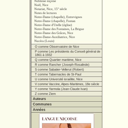
Noblesse niçoise
Noël, Nice
Notariat, Nice, 15° siècle
Notes de lectures
Notre-Dame (chapelle), Entrevignes
Notre-Dame (chapelle), Fontan
Notre-Dame d'Utelle (église)
Notre-Dame des Fontaines, La Brigue
Notre-Dame des Grâces, Nice
Notre-Dame-Auxiliatrice, Nice
Nucéra (Louis)
O comme Observatoire de Nice
P comme Les présidents du Conseil général de
1861 à 1932
Q comme Quartier maritime, Nice
R comme Rancher (Joseph-Rosalinde)
S comme Sabatier-Vellerut (Robert)
T comme Tabernacles de St-Paul
U comme Université israélite, Nice
V comme Vaccine, Alpes-Maritimes, 18e siècle
Y comme Yarmola (Jean-Claude Ivan)
Z comme Ziem
Auteurs
Communes
Années