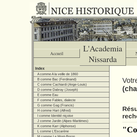
L'Academia
Accueil
Nissarda
Index
A comme A la veille de 1860
Votr
B comme Bac (Ferdinand)
C comme Cachiardi (Ange-Louis)
(cha
D comme Dabray (Joseph)
E comme Eau
F comme Fables, dialecte
G comme Gag (Francis)
Résu
H comme Hart (Alfred)
rech
I comme Identité niçoise
J comme Jardin (Alpes-Maritimes)
K comme Karr (Alphonse)
"Co
L comme L'Escarène
M comme Le Mont-Boron