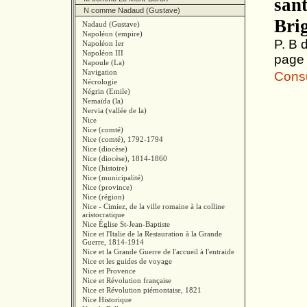
sant
N comme Nadaud (Gustave)
Bri
Nadaud (Gustave)
Napoléon (empire)
P. B 
Napoléon Ier
Napoléon III
page
Napoule (La)
Navigation
Consul
Nécrologie
Négrin (Emile)
Nemaïda (la)
Nervia (vallée de la)
Nice
Nice (comté)
Nice (comté), 1792-1794
Nice (diocèse)
Nice (diocèse), 1814-1860
Nice (histoire)
Nice (municipalité)
Nice (province)
Nice (région)
Nice - Cimiez, de la ville romaine à la colline
aristocratique
Nice Église St-Jean-Baptiste
Nice et l'Italie de la Restauration à la Grande
Guerre, 1814-1914
Nice et la Grande Guerre de l'accueil à l'entraide
Nice et les guides de voyage
Nice et Provence
Nice et Révolution française
Nice et Révolution piémontaise, 1821
Nice Historique