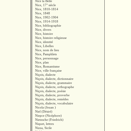
Nice la Belle
Nice, 17° siècle
Nice, 1810-1814
Nice, 1848
Nice, 1902-1904
Nice, 1914-1918
Nice, bibliographie
Nice, divers
Nice, histoire
Nice, histoire religieuse
Nice, identité
Nice, Libelles
Nice, nom de lieu
Nice, Pamphlets
Nice, personnage
Nice, plan
Nice, Romantisme
Nice, ville française
Niçois, dialecte
Niçois, dialecte, dictionnaire
Niçois, dialecte, grammaire
Niçois, dialecte, orthographe
Niçois, dialecte, poésie
Niçois, dialecte, proverbe
Niçois, dialecte, remèdes
Niçois, dialecte, vocabulaire
Nicola (Jouan )
Niel (Désiré)
Niepce (Nicéphore)
Nietzsche (Friedrich)
Niquet, lettres
Nizza, Sicile