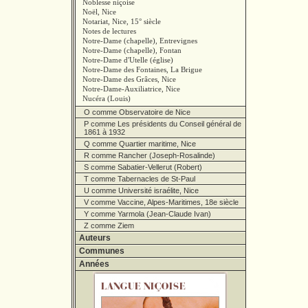
Noblesse niçoise
Noël, Nice
Notariat, Nice, 15° siècle
Notes de lectures
Notre-Dame (chapelle), Entrevignes
Notre-Dame (chapelle), Fontan
Notre-Dame d'Utelle (église)
Notre-Dame des Fontaines, La Brigue
Notre-Dame des Grâces, Nice
Notre-Dame-Auxiliatrice, Nice
Nucéra (Louis)
O comme Observatoire de Nice
P comme Les présidents du Conseil général de
1861 à 1932
Q comme Quartier maritime, Nice
R comme Rancher (Joseph-Rosalinde)
S comme Sabatier-Vellerut (Robert)
T comme Tabernacles de St-Paul
U comme Université israélite, Nice
V comme Vaccine, Alpes-Maritimes, 18e siècle
Y comme Yarmola (Jean-Claude Ivan)
Z comme Ziem
Auteurs
Communes
Années