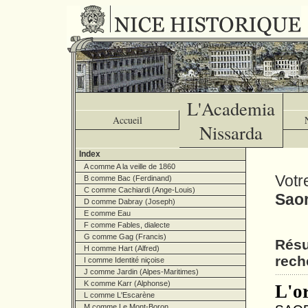
L'Academia
Accueil
Nissarda
Index
A comme A la veille de 1860
Votr
B comme Bac (Ferdinand)
C comme Cachiardi (Ange-Louis)
Sao
D comme Dabray (Joseph)
E comme Eau
F comme Fables, dialecte
G comme Gag (Francis)
Résu
H comme Hart (Alfred)
rech
I comme Identité niçoise
J comme Jardin (Alpes-Maritimes)
K comme Karr (Alphonse)
L'o
L comme L'Escarène
M comme Le Mont-Boron