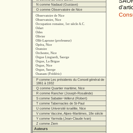
SAORG
N comme Nadaud (Gustave)
d'art
O comme Observatoire de Nice
Consul
Observatoire de Nice
Observatoire, Nice
Occupation romaine, 1er siècle A.C.
Odart
Odes
Olivier
Ollé-Laprune (professeur)
Opéra, Nice
Oratoire
Orchestre, Nice
Orgue Lingiardi, Saorge
Orgue, La Brigue
Orgue, Nice
Orgue, Saorge
Ozanam (Frédéric)
P comme Les présidents du Conseil général de
1861 à 1932
Q comme Quartier maritime, Nice
R comme Rancher (Joseph-Rosalinde)
S comme Sabatier-Vellerut (Robert)
T comme Tabernacles de St-Paul
U comme Université israélite, Nice
V comme Vaccine, Alpes-Maritimes, 18e siècle
Y comme Yarmola (Jean-Claude Ivan)
Z comme Ziem
Auteurs