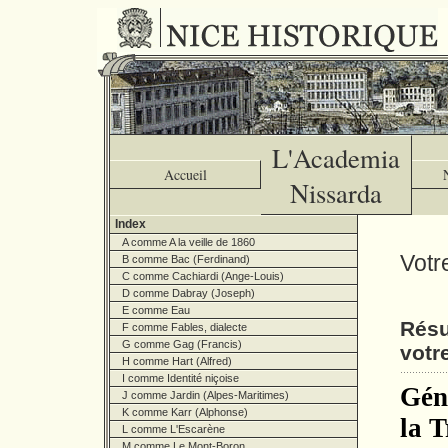
L'Academia
Accueil
Nissarda
Index
A comme A la veille de 1860
Votr
B comme Bac (Ferdinand)
C comme Cachiardi (Ange-Louis)
D comme Dabray (Joseph)
E comme Eau
Résu
F comme Fables, dialecte
G comme Gag (Francis)
votr
H comme Hart (Alfred)
I comme Identité niçoise
Géné
J comme Jardin (Alpes-Maritimes)
K comme Karr (Alphonse)
la T
L comme L'Escarène
M comme Le Mont-Boron