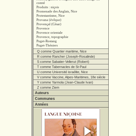
comté
Produits : niçois
Promenade des Anglais, Nice
Protestantisme, Nice
Provana (évêque)
Provençal (César)
Provence
Provence orientale
Provence, topographie
Puget-Rostang
Puget-Théniers
Q comme Quartier maritime, Nice
R comme Rancher (Joseph-Rosalinde)
S comme Sabatier-Vellerut (Robert)
T comme Tabernacles de St-Paul
U comme Université israélite, Nice
V comme Vaccine, Alpes-Maritimes, 18e siècle
Y comme Yarmola (Jean-Claude Ivan)
Z comme Ziem
Auteurs
Communes
Années