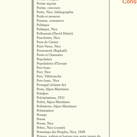
Consul
Poésie niçoise
Poésie, concours
Poète, Nice, bibliographie
Poids et mesures
Poisson, commerce
Politique
Politique, Nice
Pollonnais (David Désiré)
Ponchettes, Nice
Pons de Cimiez
Pont-Vieux, Nice
Pontremoli (Raphaël)
Ponts et Chaussées
Population
Populations d'Europe
Port franc
Port, Nice
Port, Villefranche
Port-franc, Nice
Portugal (infante de)
Poste, Alpes-Maritimes
Préalpes
Précipitations, 1951
Préfet, Alpes-Maritimes
Préhistoire, Alpes-Maritimes
Présentation
Presepi
Presse
Presse, Nice
Prêtre, Nice (comté)
Printemps des Peuples, Nice, 1848
Prisons, galères et bagnes une autre image du