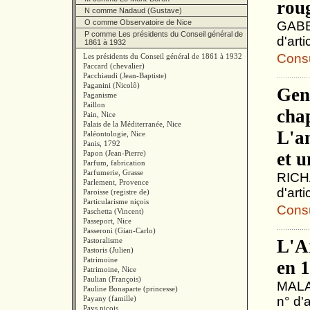
rou
N comme Nadaud (Gustave)
O comme Observatoire de Nice
GABEL
P comme Les présidents du Conseil général de
d'art
1861 à 1932
Consul
Les présidents du Conseil général de 1861 à 1932
Paccard (chevalier)
Pacchiaudi (Jean-Baptiste)
Paganini (Nicolô)
Gené
Paganisme
Paillon
chap
Pain, Nice
Palais de la Méditerranée, Nice
L'a
Paléontologie, Nice
Panis, 1792
Papon (Jean-Pierre)
et u
Parfum, fabrication
Parfumerie, Grasse
RICHA
Parlement, Provence
d'art
Paroisse (registre de)
Particularisme niçois
Consul
Paschetta (Vincent)
Passeport, Nice
Passeroni (Gian-Carlo)
Pastoralisme
L'A
Pastoris (Julien)
Patrimoine
en 1
Patrimoine, Nice
Paulian (François)
MALAU
Pauline Bonaparte (princesse)
Payany (famille)
n° d'
Pays niçois