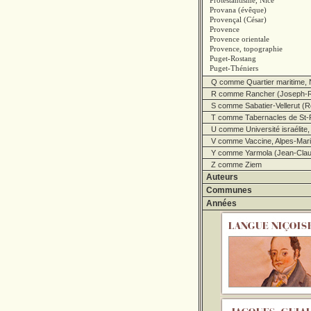
Protestantisme, Nice
Provana (évêque)
Provençal (César)
Provence
Provence orientale
Provence, topographie
Puget-Rostang
Puget-Théniers
Q comme Quartier maritime, 
R comme Rancher (Joseph-R
S comme Sabatier-Vellerut (R
T comme Tabernacles de St-
U comme Université israélite,
V comme Vaccine, Alpes-Marit
Y comme Yarmola (Jean-Clau
Z comme Ziem
Auteurs
Communes
Années