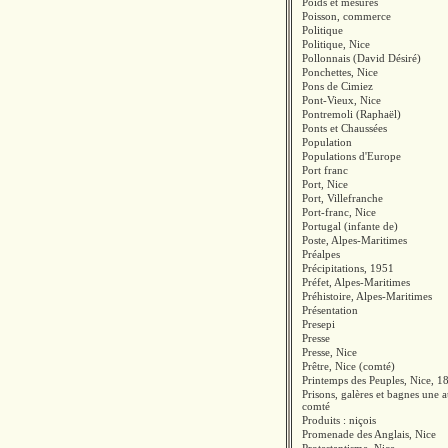
Poids et mesures
Poisson, commerce
Politique
Politique, Nice
Pollonnais (David Désiré)
Ponchettes, Nice
Pons de Cimiez
Pont-Vieux, Nice
Pontremoli (Raphaël)
Ponts et Chaussées
Population
Populations d'Europe
Port franc
Port, Nice
Port, Villefranche
Port-franc, Nice
Portugal (infante de)
Poste, Alpes-Maritimes
Préalpes
Précipitations, 1951
Préfet, Alpes-Maritimes
Préhistoire, Alpes-Maritimes
Présentation
Presepi
Presse
Presse, Nice
Prêtre, Nice (comté)
Printemps des Peuples, Nice, 1
Prisons, galères et bagnes une 
comté
Produits : niçois
Promenade des Anglais, Nice