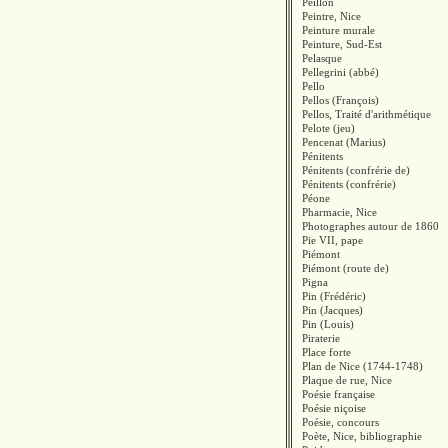
Peillon
Peintre, Nice
Peinture murale
Peinture, Sud-Est
Pelasque
Pellegrini (abbé)
Pello
Pellos (François)
Pellos, Traité d'arithmétique
Pelote (jeu)
Pencenat (Marius)
Pénitents
Pénitents (confrérie de)
Pénitents (confrérie)
Péone
Pharmacie, Nice
Photographes autour de 1860
Pie VII, pape
Piémont
Piémont (route de)
Pigna
Pin (Frédéric)
Pin (Jacques)
Pin (Louis)
Piraterie
Place forte
Plan de Nice (1744-1748)
Plaque de rue, Nice
Poésie française
Poésie niçoise
Poésie, concours
Poète, Nice, bibliographie