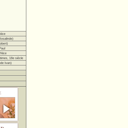
Nice
osalinde)
obert)
Paul
 Nice
imes, 18e siècle
de Ivan)