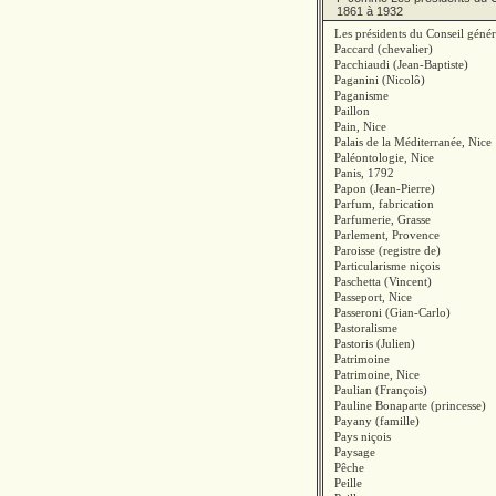
1861 à 1932
Les présidents du Conseil géné
Paccard (chevalier)
Pacchiaudi (Jean-Baptiste)
Paganini (Nicolô)
Paganisme
Paillon
Pain, Nice
Palais de la Méditerranée, Nice
Paléontologie, Nice
Panis, 1792
Papon (Jean-Pierre)
Parfum, fabrication
Parfumerie, Grasse
Parlement, Provence
Paroisse (registre de)
Particularisme niçois
Paschetta (Vincent)
Passeport, Nice
Passeroni (Gian-Carlo)
Pastoralisme
Pastoris (Julien)
Patrimoine
Patrimoine, Nice
Paulian (François)
Pauline Bonaparte (princesse)
Payany (famille)
Pays niçois
Paysage
Pêche
Peille