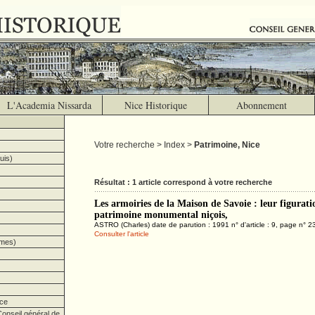
L'Academia Nissarda
Nice Historique
Abonnement
Votre recherche > Index >
Patrimoine, Nice
uis)
Résultat : 1 article correspond à votre recherche
Les armoiries de la Maison de Savoie : leur figurati
patrimoine monumental niçois,
ASTRO (Charles) date de parution : 1991 n° d'article : 9, page n° 2
Consulter l'article
imes)
ce
onseil général de