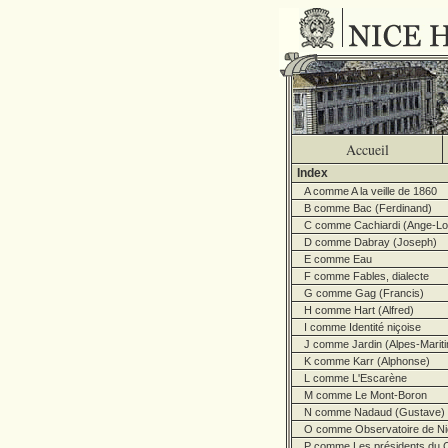
Accueil
Index
A comme A la veille de 1860
B comme Bac (Ferdinand)
C comme Cachiardi (Ange-Lo
D comme Dabray (Joseph)
E comme Eau
F comme Fables, dialecte
G comme Gag (Francis)
H comme Hart (Alfred)
I comme Identité niçoise
J comme Jardin (Alpes-Marit
K comme Karr (Alphonse)
L comme L'Escarène
M comme Le Mont-Boron
N comme Nadaud (Gustave)
O comme Observatoire de Ni
P comme Les présidents du C