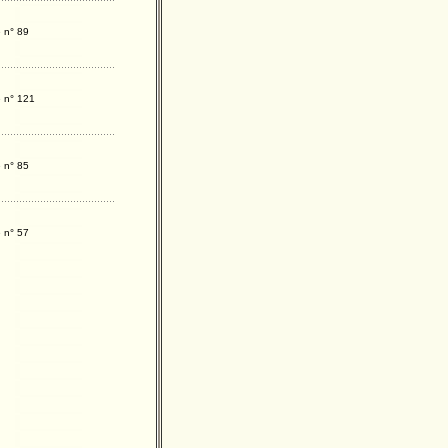
 n° 89
e n° 121
 n° 85
 n° 57