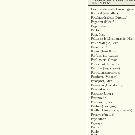
1861 à 1932
Les présidents du Conseil géné
Paccard (chevalier)
Pacchiaudi (Jean-Baptiste)
Paganini (Nicolô)
Paganisme
Paillon
Pain, Nice
Palais de la Méditerranée, Nice
Paléontologie, Nice
Panis, 1792
Papon (Jean-Pierre)
Parfum, fabrication
Parfumerie, Grasse
Parlement, Provence
Paroisse (registre de)
Particularisme niçois
Paschetta (Vincent)
Passeport, Nice
Passeroni (Gian-Carlo)
Pastoralisme
Pastoris (Julien)
Patrimoine
Patrimoine, Nice
Paulian (François)
Pauline Bonaparte (princesse)
Payany (famille)
Pays niçois
Paysage
Pêche
Peille