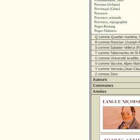
Protestantisme, Nice
Provana (évêque)
Provençal (César)
Provence
Provence orientale
Provence, topographie
Puget-Rostang
Puget-Théniers
Q comme Quartier maritime, 
R comme Rancher (Joseph-R
S comme Sabatier-Vellerut (R
T comme Tabernacles de St-
U comme Université israélite,
V comme Vaccine, Alpes-Marit
Y comme Yarmola (Jean-Clau
Z comme Ziem
Auteurs
Communes
Années