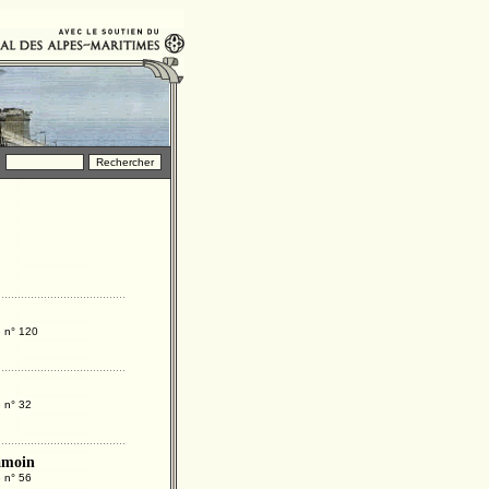
e n° 120
 n° 32
amoin
 n° 56