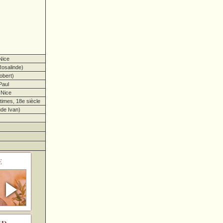
Nice
osalinde)
obert)
Paul
 Nice
imes, 18e siècle
de Ivan)