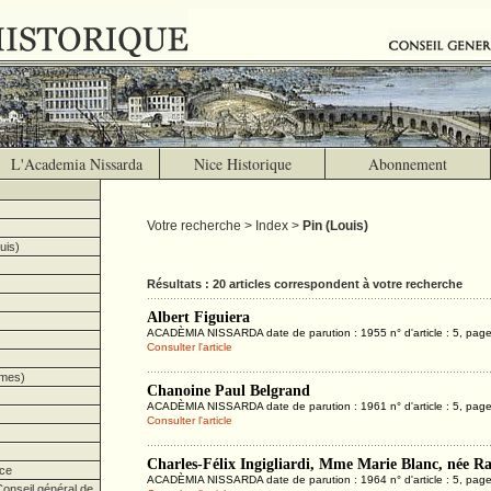
L'Academia Nissarda
Nice Historique
Abonnement
Votre recherche > Index >
Pin (Louis)
uis)
Résultats : 20 articles correspondent à votre recherche
Albert Figuiera
ACADÈMIA NISSARDA date de parution : 1955 n° d'article : 5, pag
Consulter l'article
imes)
Chanoine Paul Belgrand
ACADÈMIA NISSARDA date de parution : 1961 n° d'article : 5, page
Consulter l'article
Charles-Félix Ingigliardi, Mme Marie Blanc, née R
ce
ACADÈMIA NISSARDA date de parution : 1964 n° d'article : 5, page
onseil général de