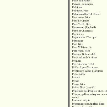
Poids et mesures
Poisson, commerce
Politique
Politique, Nice
Pollonnais (David Désiré)
Ponchettes, Nice
Pons de Cimiez
Pont-Vieux, Nice
Pontremoli (Raphaël)
Ponts et Chaussées
Population
Populations d'Europe
Port franc
Port, Nice
Port, Villefranche
Port-franc, Nice
Portugal (infante de)
Poste, Alpes-Maritimes
Préalpes
Précipitations, 1951
Préfet, Alpes-Maritimes
Préhistoire, Alpes-Maritimes
Présentation
Presepi
Presse
Presse, Nice
Prêtre, Nice (comté)
Printemps des Peuples, Nice, 1
Prisons, galères et bagnes une 
comté
Produits : niçois
Promenade des Anglais, Nice