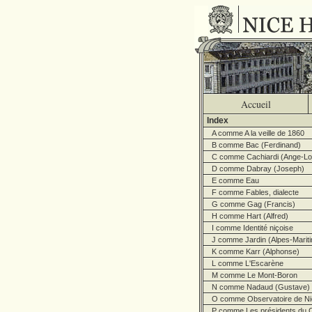
Accueil
Index
A comme A la veille de 1860
B comme Bac (Ferdinand)
C comme Cachiardi (Ange-Lo
D comme Dabray (Joseph)
E comme Eau
F comme Fables, dialecte
G comme Gag (Francis)
H comme Hart (Alfred)
I comme Identité niçoise
J comme Jardin (Alpes-Marit
K comme Karr (Alphonse)
L comme L'Escarène
M comme Le Mont-Boron
N comme Nadaud (Gustave)
O comme Observatoire de Ni
P comme Les présidents du C