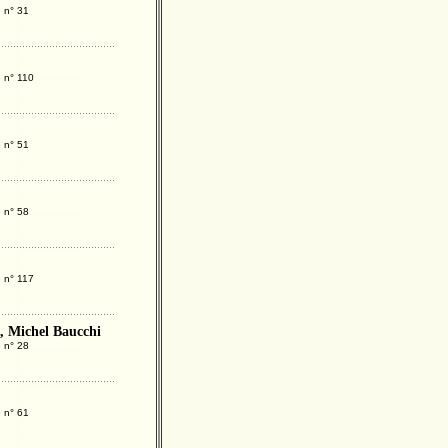
 n° 31
 n° 110
 n° 51
 n° 58
 n° 117
, Michel Baucchi
 n° 28
 n° 61