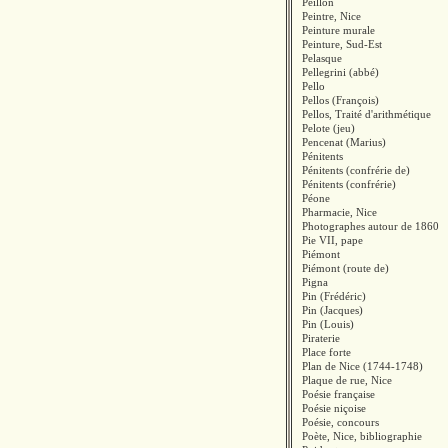
Peillon
Peintre, Nice
Peinture murale
Peinture, Sud-Est
Pelasque
Pellegrini (abbé)
Pello
Pellos (François)
Pellos, Traité d'arithmétique
Pelote (jeu)
Pencenat (Marius)
Pénitents
Pénitents (confrérie de)
Pénitents (confrérie)
Péone
Pharmacie, Nice
Photographes autour de 1860
Pie VII, pape
Piémont
Piémont (route de)
Pigna
Pin (Frédéric)
Pin (Jacques)
Pin (Louis)
Piraterie
Place forte
Plan de Nice (1744-1748)
Plaque de rue, Nice
Poésie française
Poésie niçoise
Poésie, concours
Poète, Nice, bibliographie