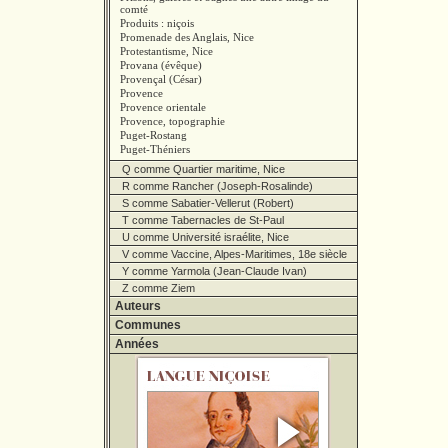
comté
Produits : niçois
Promenade des Anglais, Nice
Protestantisme, Nice
Provana (évêque)
Provençal (César)
Provence
Provence orientale
Provence, topographie
Puget-Rostang
Puget-Théniers
Q comme Quartier maritime, Nice
R comme Rancher (Joseph-Rosalinde)
S comme Sabatier-Vellerut (Robert)
T comme Tabernacles de St-Paul
U comme Université israélite, Nice
V comme Vaccine, Alpes-Maritimes, 18e siècle
Y comme Yarmola (Jean-Claude Ivan)
Z comme Ziem
Auteurs
Communes
Années