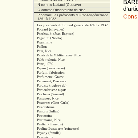
BARBI
N comme Nadaud (Gustave)
d'art
O comme Observatoire de Nice
P comme Les présidents du Conseil général de
Consul
1861 à 1932
Les présidents du Conseil général de 1861 à 1932
Paccard (chevalier)
Pacchiaudi (Jean-Baptiste)
Paganini (Nicolô)
Paganisme
Paillon
Pain, Nice
Palais de la Méditerranée, Nice
Paléontologie, Nice
Panis, 1792
Papon (Jean-Pierre)
Parfum, fabrication
Parfumerie, Grasse
Parlement, Provence
Paroisse (registre de)
Particularisme niçois
Paschetta (Vincent)
Passeport, Nice
Passeroni (Gian-Carlo)
Pastoralisme
Pastoris (Julien)
Patrimoine
Patrimoine, Nice
Paulian (François)
Pauline Bonaparte (princesse)
Payany (famille)
Pays niçois