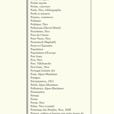
Poésie niçoise
Poésie, concours
Poète, Nice, bibliographie
Poids et mesures
Poisson, commerce
Politique
Politique, Nice
Pollonnais (David Désiré)
Ponchettes, Nice
Pons de Cimiez
Pont-Vieux, Nice
Pontremoli (Raphaël)
Ponts et Chaussées
Population
Populations d'Europe
Port franc
Port, Nice
Port, Villefranche
Port-franc, Nice
Portugal (infante de)
Poste, Alpes-Maritimes
Préalpes
Précipitations, 1951
Préfet, Alpes-Maritimes
Préhistoire, Alpes-Maritimes
Présentation
Presepi
Presse
Presse, Nice
Prêtre, Nice (comté)
Printemps des Peuples, Nice, 1848
Prisons, galères et bagnes une autre image du