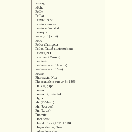
Paysage
Pêche
Peille
Peillon
Peintre, Nice
Peinture murale
Peinture, Sud-Est
Pelasque
Pellegrini (abbé)
Pello
Pellos (François)
Pellos, Traité d'arithmétique
Pelote (jeu)
Pencenat (Marius)
Pénitents
Pénitents (confrérie de)
Pénitents (confrérie)
Péone
Pharmacie, Nice
Photographes autour de 1860
Pie VII, pape
Piémont
Piémont (route de)
Pigna
Pin (Frédéric)
Pin (Jacques)
Pin (Louis)
Piraterie
Place forte
Plan de Nice (1744-1748)
Plaque de rue, Nice
Poésie française