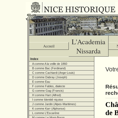
L'Academia
Accueil
Nissarda
Index
A comme A la veille de 1860
Votr
B comme Bac (Ferdinand)
C comme Cachiardi (Ange-Louis)
D comme Dabray (Joseph)
E comme Eau
Résu
F comme Fables, dialecte
G comme Gag (Francis)
rech
H comme Hart (Alfred)
I comme Identité niçoise
Chât
J comme Jardin (Alpes-Maritimes)
K comme Karr (Alphonse)
de B
L comme L'Escarène
M comme Le Mont-Boron