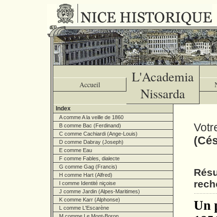
L'Academia
Accueil
Nissarda
Index
A comme A la veille de 1860
Votr
B comme Bac (Ferdinand)
C comme Cachiardi (Ange-Louis)
(Cés
D comme Dabray (Joseph)
E comme Eau
F comme Fables, dialecte
G comme Gag (Francis)
Résu
H comme Hart (Alfred)
rech
I comme Identité niçoise
J comme Jardin (Alpes-Maritimes)
K comme Karr (Alphonse)
Un 
L comme L'Escarène
M comme Le Mont-Boron