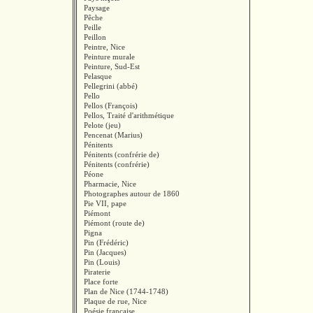
Paysage
Pêche
Peille
Peillon
Peintre, Nice
Peinture murale
Peinture, Sud-Est
Pelasque
Pellegrini (abbé)
Pello
Pellos (François)
Pellos, Traité d'arithmétique
Pelote (jeu)
Pencenat (Marius)
Pénitents
Pénitents (confrérie de)
Pénitents (confrérie)
Péone
Pharmacie, Nice
Photographes autour de 1860
Pie VII, pape
Piémont
Piémont (route de)
Pigna
Pin (Frédéric)
Pin (Jacques)
Pin (Louis)
Piraterie
Place forte
Plan de Nice (1744-1748)
Plaque de rue, Nice
Poésie française