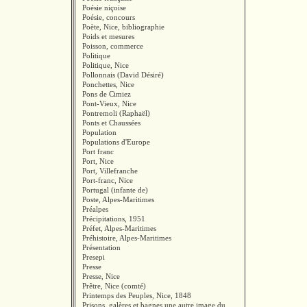
Poésie niçoise
Poésie, concours
Poète, Nice, bibliographie
Poids et mesures
Poisson, commerce
Politique
Politique, Nice
Pollonnais (David Désiré)
Ponchettes, Nice
Pons de Cimiez
Pont-Vieux, Nice
Pontremoli (Raphaël)
Ponts et Chaussées
Population
Populations d'Europe
Port franc
Port, Nice
Port, Villefranche
Port-franc, Nice
Portugal (infante de)
Poste, Alpes-Maritimes
Préalpes
Précipitations, 1951
Préfet, Alpes-Maritimes
Préhistoire, Alpes-Maritimes
Présentation
Presepi
Presse
Presse, Nice
Prêtre, Nice (comté)
Printemps des Peuples, Nice, 1848
Prisons, galères et bagnes une autre image du