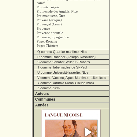
comté
Produits : niçois
Promenade des Anglais, Nice
Protestantisme, Nice
Provana (évêque)
Provençal (César)
Provence
Provence orientale
Provence, topographie
Puget-Rostang
Puget-Théniers
Q comme Quartier maritime, Nice
R comme Rancher (Joseph-Rosalinde)
S comme Sabatier-Vellerut (Robert)
T comme Tabernacles de St-Paul
U comme Université israélite, Nice
V comme Vaccine, Alpes-Maritimes, 18e siècle
Y comme Yarmola (Jean-Claude Ivan)
Z comme Ziem
Auteurs
Communes
Années