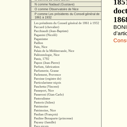
1851
N comme Nadaud (Gustave)
doc
O comme Observatoire de Nice
P comme Les présidents du Conseil général de
1868
1861 à 1932
Les présidents du Conseil général de 1861 à 1932
BONIF
Paccard (chevalier)
Pacchiaudi (Jean-Baptiste)
d'art
Paganini (Nicolô)
Paganisme
Consul
Paillon
Pain, Nice
Palais de la Méditerranée, Nice
Paléontologie, Nice
Panis, 1792
Papon (Jean-Pierre)
Parfum, fabrication
Parfumerie, Grasse
Parlement, Provence
Paroisse (registre de)
Particularisme niçois
Paschetta (Vincent)
Passeport, Nice
Passeroni (Gian-Carlo)
Pastoralisme
Pastoris (Julien)
Patrimoine
Patrimoine, Nice
Paulian (François)
Pauline Bonaparte (princesse)
Payany (famille)
Pays niçois