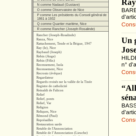
Ray
N comme Nadaud (Gustave)
BARET
O comme Observatoire de Nice
P comme Les présidents du Conseil général de
d'art
1861 à 1932
Consul
Q comme Quartier maritime, Nice
R comme Rancher (Joseph-Rosalinde)
Rancher (Joseph-Rosalinde)
Un g
Ranza, Nice
Rattachement, Tende et la Brigue, 1947
Jos
Ray (le), Nice
Raybaud (Joseph)
Rebin (Ange)
HILDE
Rebin (Félix)
n° d'
Recensement, Isola
Recensement, Nice
Consul
Recrosio (évêque)
Regardateur
Regards croisés sur la vallée de la Tinée
“Al
Registre de catholicité
Reinaldi de Falicon
Relief
sén
Relief, ponts
Relief, Var
BASSO
Religion
d'art
Reliques, Nice
Rémond (Paul)
Consul
Représailles
Restauration sarde
Retable de l'Annonciation
Retable de l’Annonciation (Lieuche)