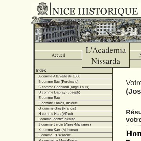
L'Academia
Accueil
Nissarda
Index
A comme A la veille de 1860
Votr
B comme Bac (Ferdinand)
C comme Cachiardi (Ange-Louis)
(Jo
D comme Dabray (Joseph)
E comme Eau
F comme Fables, dialecte
G comme Gag (Francis)
Résu
H comme Hart (Alfred)
votr
I comme Identité niçoise
J comme Jardin (Alpes-Maritimes)
K comme Karr (Alphonse)
Hom
L comme L'Escarène
M comme Le Mont-Boron