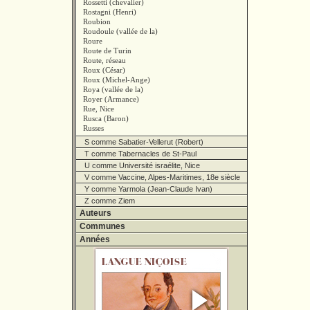
Rossetti (chevalier)
Rostagni (Henri)
Roubion
Roudoule (vallée de la)
Roure
Route de Turin
Route, réseau
Roux (César)
Roux (Michel-Ange)
Roya (vallée de la)
Royer (Armance)
Rue, Nice
Rusca (Baron)
Russes
S comme Sabatier-Vellerut (Robert)
T comme Tabernacles de St-Paul
U comme Université israélite, Nice
V comme Vaccine, Alpes-Maritimes, 18e siècle
Y comme Yarmola (Jean-Claude Ivan)
Z comme Ziem
Auteurs
Communes
Années