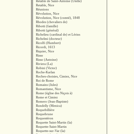
Retable de Saint-Antoine (Utelle)
Retable, Nice
Réunions
Révolution, Nice
Révolution, Nice (comté), 1848
Rhodes (chevaliers de)
Ribotti (famille)
Ribotti (général)
Richelieu (cardinal de) et Lérins
Richelmi (docteur)
Ricolfi (Humbert)
Ricordi, 1613
Riquier, Nice
Risso
Risso (Antoine)
Riviera (La)
Robini (Victor)
Roche-Karlan
Roches-choisies, Cimiez, Nice
Roi de Rome
Romains (Jules)
Romantisme, Nice
Rome (église des Niçois à)
Rome et Cimiez
Romero (Jean-Baptiste)
Rondelly (Menica)
Roquebillière
Roquebrune
Roquestéron
Roquette Saint-Martin (la)
Roquette-Saint-Martin
Roquette-sur-Var (la)