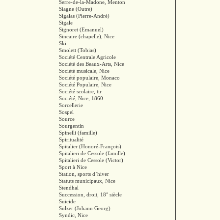
Serre-de-la-Madone, Menton
Siagne (Outre)
Sigalas (Pierre-André)
Sigale
Signoret (Emanuel)
Sincaire (chapelle), Nice
Ski
Smolett (Tobias)
Société Centrale Agricole
Société des Beaux-Arts, Nice
Société musicale, Nice
Société populaire, Monaco
Société Populaire, Nice
Société scolaire, tir
Société, Nice, 1860
Sorcellerie
Sospel
Source
Sourgentin
Spinelli (famille)
Spiritualité
Spitalier (Honoré-François)
Spitalieri de Cessole (famille)
Spitalieri de Cessole (Victor)
Sport à Nice
Station, sports d’hiver
Statuts municipaux, Nice
Stendhal
Succession, droit, 18° siècle
Suicide
Sulzer (Johann Georg)
Syndic, Nice