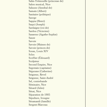
Salm-Trémouille (princesse de)
Salon musical, Nice
Saluzzo (Annibal de)
Samain (Albert)
Sanitaire (politique)
Saorge
Sappia (Henri)
Saqui (Joseph)
Sardaigne (roi de)
Sardou (Victorien)
Sasserno (Agathe-Sophie)
Sauze
Savoie
Savoie (Maison de)
Savoie (princes de)
Sceau, Louis XIV
Sclos
Scoffier (Édouard)
Sculpteur
Second Empire, Nice
Segretain (capitaine)
Ségurane (Catherine)
Seigneur, Revel
Seigneur, Saint-André
Sel, contrebande
Séminaire, Nice
Sénard (Jules)
Sénat, Nice
Séparation de 1905
Sépulture, Irougne
Séramandi (famille)
Sergent-Marceau