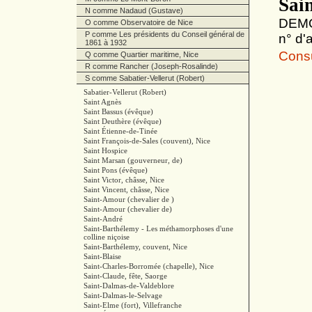
Sain
N comme Nadaud (Gustave)
DEMO
O comme Observatoire de Nice
P comme Les présidents du Conseil général de
n° d'a
1861 à 1932
Consul
Q comme Quartier maritime, Nice
R comme Rancher (Joseph-Rosalinde)
S comme Sabatier-Vellerut (Robert)
Sabatier-Vellerut (Robert)
Saint Agnès
Saint Bassus (évêque)
Saint Deuthère (évêque)
Saint Étienne-de-Tinée
Saint François-de-Sales (couvent), Nice
Saint Hospice
Saint Marsan (gouverneur, de)
Saint Pons (évêque)
Saint Victor, châsse, Nice
Saint Vincent, châsse, Nice
Saint-Amour (chevalier de )
Saint-Amour (chevalier de)
Saint-André
Saint-Barthélemy - Les méthamorphoses d'une
colline niçoise
Saint-Barthélemy, couvent, Nice
Saint-Blaise
Saint-Charles-Borromée (chapelle), Nice
Saint-Claude, fête, Saorge
Saint-Dalmas-de-Valdeblore
Saint-Dalmas-le-Selvage
Saint-Elme (fort), Villefranche