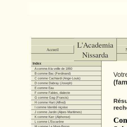
L'Academia
Accueil
Nissarda
Index
A comme A la veille de 1860
Votr
B comme Bac (Ferdinand)
C comme Cachiardi (Ange-Louis)
(fam
D comme Dabray (Joseph)
E comme Eau
F comme Fables, dialecte
G comme Gag (Francis)
Résu
H comme Hart (Alfred)
rech
I comme Identité niçoise
J comme Jardin (Alpes-Maritimes)
K comme Karr (Alphonse)
Cont
L comme L'Escarène
M comme Le Mont-Boron