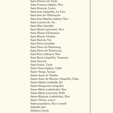
Saint-Étienne-de-Tinée
Saint-François (église), Nice
Saint-Honorat, Lerins
Saint-Jean (chapelle), La Tour
Saint-Jean de Villefranche
Saint-Jean-Baptiste (église), Nice
Saint-Laurent-du-Var
Saint-Mars (famille)
Saint-Martin (paroisse), Nice
Saint-Martin-d'Entraunes
Saint-Martin-Vésubie
Saint-Paul-du-Var
Saint-Pierre (famille)
Saint-Pierre de Nieubourg
Saint-Pierre-de-Nieubourg
Saint-Pons (abbaye), Nice
Saint-Roch (chapelle), Venanson
Saint-Sauveur
Saint-Suaire, Turin
Saint-Véran (église), Utelle
Sainte Vierge, Saorge
Sainte-Anne de Vinadio
Sainte-Anne du Mounar (chapelle), Clans
Sainte-Hélène (médaille de)
Sainte-Marguerite (chapelle)
Sainte-Marie (cathédrale), Nice
Sainte-Marie (couvent), Peille
Sainte-Réparate (cathédrale), Nice
Sainte-Thècle, source
Saints populaires, Nice (comté)
Salinelle (de)
Salisbury (lord)