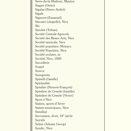
Serre-de-la-Madone, Menton
Siagne (Outre)
Sigalas (Pierre-André)
Sigale
Signoret (Emanuel)
Sincaire (chapelle), Nice
Ski
Smolett (Tobias)
Société Centrale Agricole
Société des Beaux-Arts, Nice
Société musicale, Nice
Société populaire, Monaco
Société Populaire, Nice
Société scolaire, tir
Société, Nice, 1860
Sorcellerie
Sospel
Source
Sourgentin
Spinelli (famille)
Spiritualité
Spitalier (Honoré-François)
Spitalieri de Cessole (famille)
Spitalieri de Cessole (Victor)
Sport à Nice
Station, sports d’hiver
Statuts municipaux, Nice
Stendhal
Succession, droit, 18° siècle
Suicide
Sulzer (Johann Georg)
Syndic, Nice