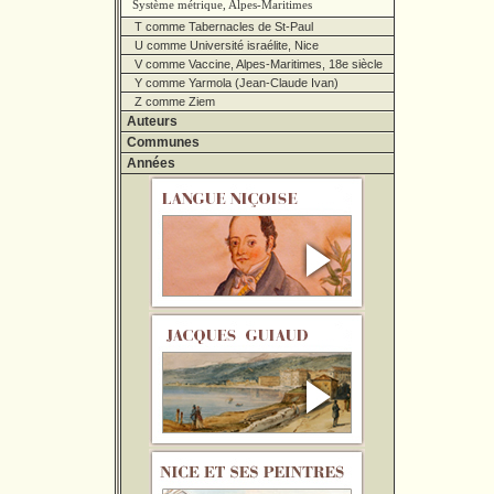
Système métrique, Alpes-Maritimes
T comme Tabernacles de St-Paul
U comme Université israélite, Nice
V comme Vaccine, Alpes-Maritimes, 18e siècle
Y comme Yarmola (Jean-Claude Ivan)
Z comme Ziem
Auteurs
Communes
Années