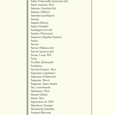
Salm-Trémouille (princesse de)
Salon musical, Nice
Saluzzo (Annibal de)
Samain (Albert)
Sanitaire (politique)
Saorge
Sappia (Henri)
Saqui (Joseph)
Sardaigne (roi de)
Sardou (Victorien)
Sasserno (Agathe-Sophie)
Sauze
Savoie
Savoie (Maison de)
Savoie (princes de)
Sceau, Louis XIV
Sclos
Scoffier (Édouard)
Sculpteur
Second Empire, Nice
Segretain (capitaine)
Ségurane (Catherine)
Seigneur, Revel
Seigneur, Saint-André
Sel, contrebande
Séminaire, Nice
Sénard (Jules)
Sénat, Nice
Séparation de 1905
Sépulture, Irougne
Séramandi (famille)
Sergent-Marceau