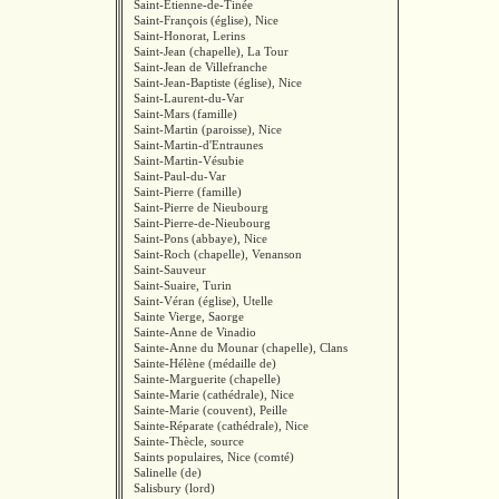
Saint-Étienne-de-Tinée
Saint-François (église), Nice
Saint-Honorat, Lerins
Saint-Jean (chapelle), La Tour
Saint-Jean de Villefranche
Saint-Jean-Baptiste (église), Nice
Saint-Laurent-du-Var
Saint-Mars (famille)
Saint-Martin (paroisse), Nice
Saint-Martin-d'Entraunes
Saint-Martin-Vésubie
Saint-Paul-du-Var
Saint-Pierre (famille)
Saint-Pierre de Nieubourg
Saint-Pierre-de-Nieubourg
Saint-Pons (abbaye), Nice
Saint-Roch (chapelle), Venanson
Saint-Sauveur
Saint-Suaire, Turin
Saint-Véran (église), Utelle
Sainte Vierge, Saorge
Sainte-Anne de Vinadio
Sainte-Anne du Mounar (chapelle), Clans
Sainte-Hélène (médaille de)
Sainte-Marguerite (chapelle)
Sainte-Marie (cathédrale), Nice
Sainte-Marie (couvent), Peille
Sainte-Réparate (cathédrale), Nice
Sainte-Thècle, source
Saints populaires, Nice (comté)
Salinelle (de)
Salisbury (lord)