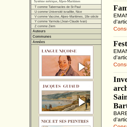
Système métrique, Alpes-Maritimes
Fam
T comme Tabernacles de St-Paul
U comme Université israélite, Nice
EMANU
V comme Vaccine, Alpes-Maritimes, 18e siècle
d'art
Y comme Yarmola (Jean-Claude Ivan)
Z comme Ziem
Consul
Auteurs
Communes
Fest
Années
EMANU
d'art
Consul
Inve
arc
Sain
Bar
BARET
d'art
Consul