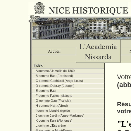
L'Academia
Accueil
Nissarda
Index
A comme A la veille de 1860
Votr
B comme Bac (Ferdinand)
C comme Cachiardi (Ange-Louis)
(abb
D comme Dabray (Joseph)
E comme Eau
F comme Fables, dialecte
G comme Gag (Francis)
Résu
H comme Hart (Alfred)
votr
I comme Identité niçoise
J comme Jardin (Alpes-Maritimes)
K comme Karr (Alphonse)
"L'
L comme L'Escarène
M comme Le Mont-Boron