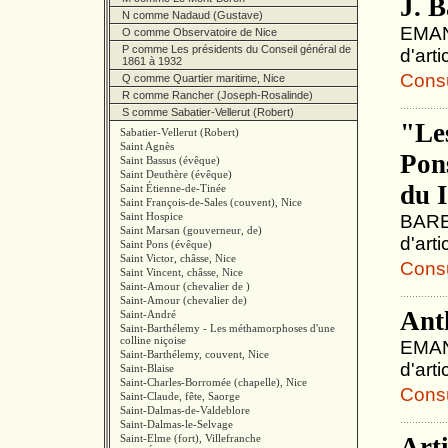
J. 
N comme Nadaud (Gustave)
EMANU
O comme Observatoire de Nice
P comme Les présidents du Conseil général de
d'art
1861 à 1932
Consul
Q comme Quartier maritime, Nice
R comme Rancher (Joseph-Rosalinde)
S comme Sabatier-Vellerut (Robert)
"Les
Sabatier-Vellerut (Robert)
Saint Agnès
Pon
Saint Bassus (évêque)
Saint Deuthère (évêque)
du I
Saint Étienne-de-Tinée
Saint François-de-Sales (couvent), Nice
Saint Hospice
BARET
Saint Marsan (gouverneur, de)
d'art
Saint Pons (évêque)
Saint Victor, châsse, Nice
Consul
Saint Vincent, châsse, Nice
Saint-Amour (chevalier de )
Saint-Amour (chevalier de)
Ant
Saint-André
Saint-Barthélemy - Les méthamorphoses d'une
colline niçoise
EMANU
Saint-Barthélemy, couvent, Nice
d'art
Saint-Blaise
Saint-Charles-Borromée (chapelle), Nice
Consul
Saint-Claude, fête, Saorge
Saint-Dalmas-de-Valdeblore
Saint-Dalmas-le-Selvage
Saint-Elme (fort), Villefranche
Arti