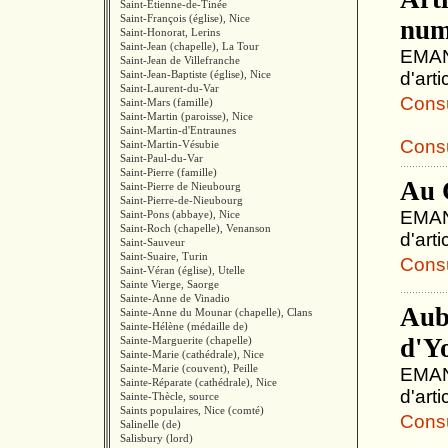
Saint-Étienne-de-Tinée
Saint-François (église), Nice
num
Saint-Honorat, Lerins
Saint-Jean (chapelle), La Tour
EMANU
Saint-Jean de Villefranche
Saint-Jean-Baptiste (église), Nice
d'arti
Saint-Laurent-du-Var
Consul
Saint-Mars (famille)
Saint-Martin (paroisse), Nice
Saint-Martin-d'Entraunes
Consu
Saint-Martin-Vésubie
Saint-Paul-du-Var
Saint-Pierre (famille)
Au 
Saint-Pierre de Nieubourg
Saint-Pierre-de-Nieubourg
EMANU
Saint-Pons (abbaye), Nice
Saint-Roch (chapelle), Venanson
d'art
Saint-Sauveur
Saint-Suaire, Turin
Consul
Saint-Véran (église), Utelle
Sainte Vierge, Saorge
Sainte-Anne de Vinadio
Aube
Sainte-Anne du Mounar (chapelle), Clans
Sainte-Hélène (médaille de)
d'Y
Sainte-Marguerite (chapelle)
Sainte-Marie (cathédrale), Nice
Sainte-Marie (couvent), Peille
EMANU
Sainte-Réparate (cathédrale), Nice
d'art
Sainte-Thècle, source
Saints populaires, Nice (comté)
Consul
Salinelle (de)
Salisbury (lord)