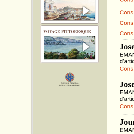
Consu
Consu
Consu
Jos
EMANU
d'art
Consul
Jos
EMANU
d'art
Consul
Jour
EMANU