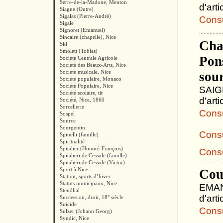
Serre-de-la-Madone, Menton
d'art
Siagne (Outre)
Sigalas (Pierre-André)
Consul
Sigale
Signoret (Emanuel)
Sincaire (chapelle), Nice
Char
Ski
Smolett (Tobias)
Pons
Société Centrale Agricole
Société des Beaux-Arts, Nice
Société musicale, Nice
sou
Société populaire, Monaco
Société Populaire, Nice
SAIGE
Société scolaire, tir
d'art
Société, Nice, 1860
Sorcellerie
Consul
Sospel
Source
Sourgentin
Consu
Spinelli (famille)
Spiritualité
Spitalier (Honoré-François)
Consu
Spitalieri de Cessole (famille)
Spitalieri de Cessole (Victor)
Sport à Nice
Cou
Station, sports d’hiver
Statuts municipaux, Nice
EMANU
Stendhal
d'art
Succession, droit, 18° siècle
Suicide
Consul
Sulzer (Johann Georg)
Syndic, Nice