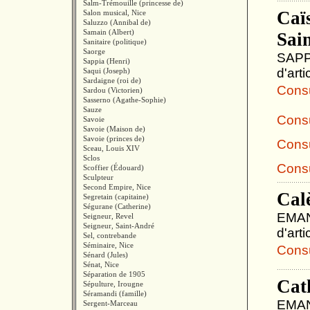
Salm-Trémouille (princesse de)
Caïs
Salon musical, Nice
Saluzzo (Annibal de)
Samain (Albert)
Sai
Sanitaire (politique)
Saorge
SAPPI
Sappia (Henri)
d'art
Saqui (Joseph)
Sardaigne (roi de)
Consul
Sardou (Victorien)
Sasserno (Agathe-Sophie)
Sauze
Consu
Savoie
Savoie (Maison de)
Savoie (princes de)
Consu
Sceau, Louis XIV
Sclos
Consu
Scoffier (Édouard)
Sculpteur
Second Empire, Nice
Cal
Segretain (capitaine)
Ségurane (Catherine)
EMANU
Seigneur, Revel
Seigneur, Saint-André
d'art
Sel, contrebande
Séminaire, Nice
Consul
Sénard (Jules)
Sénat, Nice
Séparation de 1905
Cat
Sépulture, Irougne
Séramandi (famille)
EMANU
Sergent-Marceau