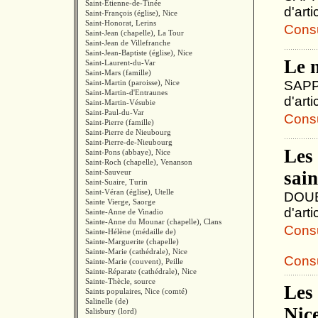
Saint-Étienne-de-Tinée
d'art
Saint-François (église), Nice
Saint-Honorat, Lerins
Consul
Saint-Jean (chapelle), La Tour
Saint-Jean de Villefranche
Saint-Jean-Baptiste (église), Nice
Le 
Saint-Laurent-du-Var
Saint-Mars (famille)
Saint-Martin (paroisse), Nice
SAPPI
Saint-Martin-d'Entraunes
d'art
Saint-Martin-Vésubie
Saint-Paul-du-Var
Consul
Saint-Pierre (famille)
Saint-Pierre de Nieubourg
Saint-Pierre-de-Nieubourg
Les 
Saint-Pons (abbaye), Nice
Saint-Roch (chapelle), Venanson
Saint-Sauveur
sain
Saint-Suaire, Turin
Saint-Véran (église), Utelle
DOUBL
Sainte Vierge, Saorge
d'art
Sainte-Anne de Vinadio
Sainte-Anne du Mounar (chapelle), Clans
Consul
Sainte-Hélène (médaille de)
Sainte-Marguerite (chapelle)
Sainte-Marie (cathédrale), Nice
Consu
Sainte-Marie (couvent), Peille
Sainte-Réparate (cathédrale), Nice
Sainte-Thècle, source
Les
Saints populaires, Nice (comté)
Salinelle (de)
Nice
Salisbury (lord)