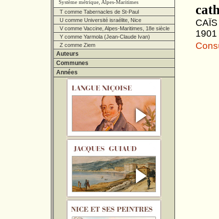
Système métrique, Alpes-Maritimes
cath
T comme Tabernacles de St-Paul
U comme Université israélite, Nice
CAÏS 
V comme Vaccine, Alpes-Maritimes, 18e siècle
1901 
Y comme Yarmola (Jean-Claude Ivan)
Consul
Z comme Ziem
Auteurs
Communes
Années