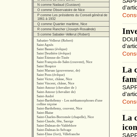
SAPPI
N comme Nadaud (Gustave)
d'art
O comme Observatoire de Nice
Consul
P comme Les présidents du Conseil général de
1861 à 1932
Q comme Quartier maritime, Nice
Inve
R comme Rancher (Joseph-Rosalinde)
S comme Sabatier-Vellerut (Robert)
DOUBL
Sabatier-Vellerut (Robert)
Saint Agnès
d'art
Saint Bassus (évêque)
Consul
Saint Deuthère (évêque)
Saint Étienne-de-Tinée
Saint François-de-Sales (couvent), Nice
Saint Hospice
La c
Saint Marsan (gouverneur, de)
Saint Pons (évêque)
fam
Saint Victor, châsse, Nice
Saint Vincent, châsse, Nice
SAPPI
Saint-Amour (chevalier de )
Saint-Amour (chevalier de)
d'art
Saint-André
Saint-Barthélemy - Les méthamorphoses d'une
Consul
colline niçoise
Saint-Barthélemy, couvent, Nice
Saint-Blaise
La 
Saint-Charles-Borromée (chapelle), Nice
Saint-Claude, fête, Saorge
icon
Saint-Dalmas-de-Valdeblore
Saint-Dalmas-le-Selvage
Saint-Elme (fort), Villefranche
SAPPI