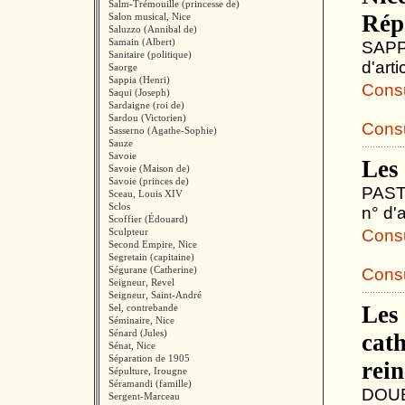
Salm-Trémouille (princesse de)
Rép
Salon musical, Nice
Saluzzo (Annibal de)
Samain (Albert)
SAPPI
Sanitaire (politique)
d'art
Saorge
Sappia (Henri)
Consul
Saqui (Joseph)
Sardaigne (roi de)
Sardou (Victorien)
Consu
Sasserno (Agathe-Sophie)
Sauze
Savoie
Les 
Savoie (Maison de)
Savoie (princes de)
PASTO
Sceau, Louis XIV
Sclos
n° d'
Scoffier (Édouard)
Sculpteur
Consul
Second Empire, Nice
Segretain (capitaine)
Ségurane (Catherine)
Consu
Seigneur, Revel
Seigneur, Saint-André
Les 
Sel, contrebande
Séminaire, Nice
Sénard (Jules)
cath
Sénat, Nice
Séparation de 1905
rein
Sépulture, Irougne
Séramandi (famille)
DOUBL
Sergent-Marceau