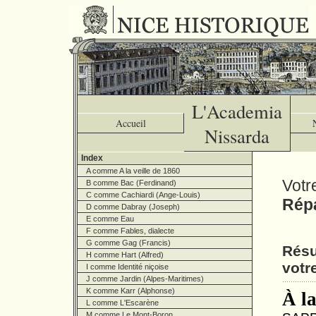
L'Academia
Accueil
Nissarda
Index
A comme A la veille de 1860
Votr
B comme Bac (Ferdinand)
C comme Cachiardi (Ange-Louis)
Répa
D comme Dabray (Joseph)
E comme Eau
F comme Fables, dialecte
G comme Gag (Francis)
Résu
H comme Hart (Alfred)
votr
I comme Identité niçoise
J comme Jardin (Alpes-Maritimes)
K comme Karr (Alphonse)
À la
L comme L'Escarène
M comme Le Mont-Boron