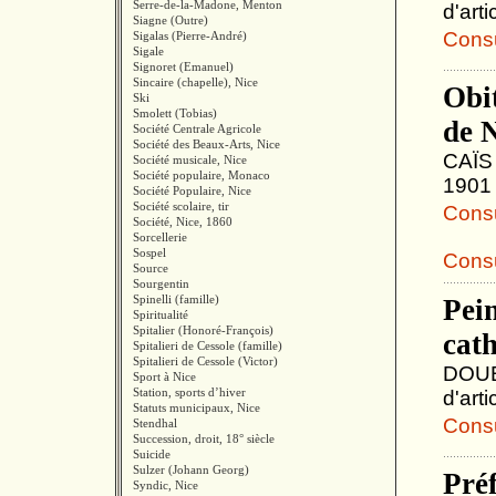
Serre-de-la-Madone, Menton
d'art
Siagne (Outre)
Consul
Sigalas (Pierre-André)
Sigale
Signoret (Emanuel)
Sincaire (chapelle), Nice
Obit
Ski
Smolett (Tobias)
de 
Société Centrale Agricole
Société des Beaux-Arts, Nice
CAÏS 
Société musicale, Nice
Société populaire, Monaco
1901 
Société Populaire, Nice
Société scolaire, tir
Consul
Société, Nice, 1860
Sorcellerie
Sospel
Consu
Source
Sourgentin
Spinelli (famille)
Pein
Spiritualité
Spitalier (Honoré-François)
cath
Spitalieri de Cessole (famille)
Spitalieri de Cessole (Victor)
DOUBL
Sport à Nice
Station, sports d’hiver
d'art
Statuts municipaux, Nice
Consul
Stendhal
Succession, droit, 18° siècle
Suicide
Sulzer (Johann Georg)
Préf
Syndic, Nice