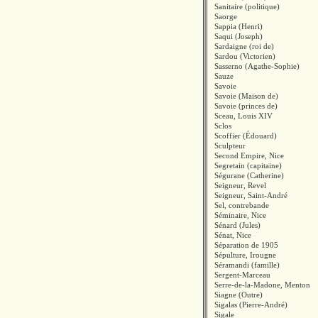
Sanitaire (politique)
Saorge
Sappia (Henri)
Saqui (Joseph)
Sardaigne (roi de)
Sardou (Victorien)
Sasserno (Agathe-Sophie)
Sauze
Savoie
Savoie (Maison de)
Savoie (princes de)
Sceau, Louis XIV
Sclos
Scoffier (Édouard)
Sculpteur
Second Empire, Nice
Segretain (capitaine)
Ségurane (Catherine)
Seigneur, Revel
Seigneur, Saint-André
Sel, contrebande
Séminaire, Nice
Sénard (Jules)
Sénat, Nice
Séparation de 1905
Sépulture, Irougne
Séramandi (famille)
Sergent-Marceau
Serre-de-la-Madone, Menton
Siagne (Outre)
Sigalas (Pierre-André)
Sigale