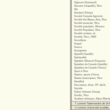
Signoret (Emanuel)
Sincaire (chapelle), Nice
Ski
Smolett (Tobias)
Société Centrale Agricole
Société des Beaux-Arts, Nice
Société musicale, Nice
Société populaire, Monaco
Société Populaire, Nice
Société scolaire, tir
Société, Nice, 1860
Sorcellerie
Sospel
Source
Sourgentin
Spinelli (famille)
Spiritualité
Spitalier (Honoré-François)
Spitalieri de Cessole (famille)
Spitalieri de Cessole (Victor)
Sport à Nice
Station, sports d’hiver
Statuts municipaux, Nice
Stendhal
Succession, droit, 18° siècle
Suicide
Sulzer (Johann Georg)
Syndic, Nice
Système métrique, Alpes-Marit
T comme Tabernacles de St-
U comme Université israélite,