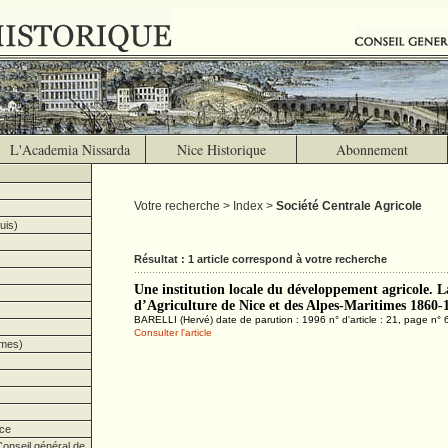
L'Academia Nissarda
Nice Historique
Abonnement
Votre recherche > Index >
Société Centrale Agricole
uis)
Résultat : 1 article correspond à votre recherche
Une institution locale du développement agricole. L
d’Agriculture de Nice et des Alpes-Maritimes 1860-
BARELLI (Hervé) date de parution : 1996 n° d'article : 21, page n° 
Consulter l'article
imes)
ce
onseil général de