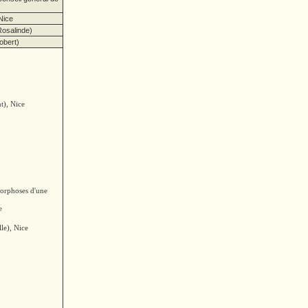
Nice
osalinde)
obert)
t), Nice
orphoses d'une
e
le), Nice