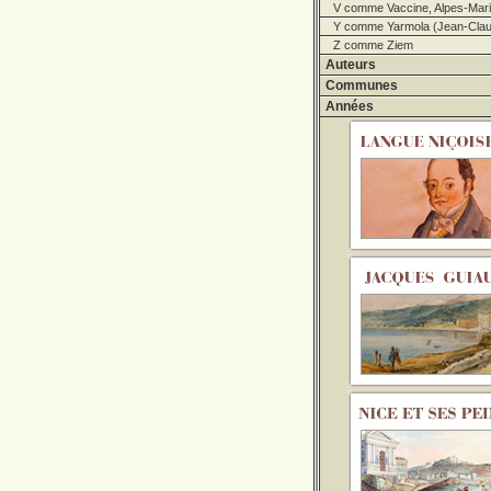
V comme Vaccine, Alpes-Marit
Y comme Yarmola (Jean-Clau
Z comme Ziem
Auteurs
Communes
Années