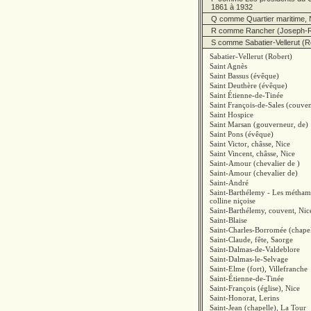
1861 à 1932
Q comme Quartier maritime, 
R comme Rancher (Joseph-R
S comme Sabatier-Vellerut (R
Sabatier-Vellerut (Robert)
Saint Agnès
Saint Bassus (évêque)
Saint Deuthère (évêque)
Saint Étienne-de-Tinée
Saint François-de-Sales (couven
Saint Hospice
Saint Marsan (gouverneur, de)
Saint Pons (évêque)
Saint Victor, châsse, Nice
Saint Vincent, châsse, Nice
Saint-Amour (chevalier de )
Saint-Amour (chevalier de)
Saint-André
Saint-Barthélemy - Les métham
colline niçoise
Saint-Barthélemy, couvent, Nic
Saint-Blaise
Saint-Charles-Borromée (chapel
Saint-Claude, fête, Saorge
Saint-Dalmas-de-Valdeblore
Saint-Dalmas-le-Selvage
Saint-Elme (fort), Villefranche
Saint-Étienne-de-Tinée
Saint-François (église), Nice
Saint-Honorat, Lerins
Saint-Jean (chapelle), La Tour