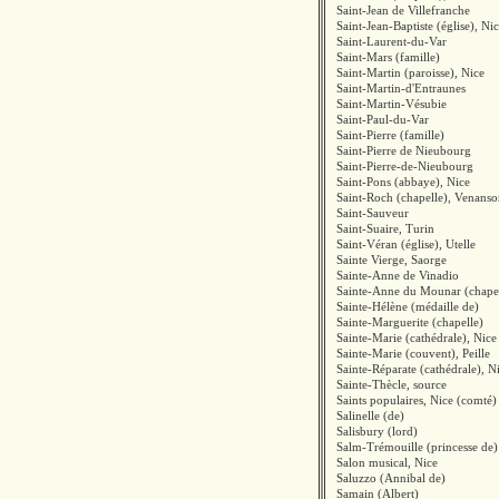
Saint-Jean de Villefranche
Saint-Jean-Baptiste (église), Ni
Saint-Laurent-du-Var
Saint-Mars (famille)
Saint-Martin (paroisse), Nice
Saint-Martin-d'Entraunes
Saint-Martin-Vésubie
Saint-Paul-du-Var
Saint-Pierre (famille)
Saint-Pierre de Nieubourg
Saint-Pierre-de-Nieubourg
Saint-Pons (abbaye), Nice
Saint-Roch (chapelle), Venans
Saint-Sauveur
Saint-Suaire, Turin
Saint-Véran (église), Utelle
Sainte Vierge, Saorge
Sainte-Anne de Vinadio
Sainte-Anne du Mounar (chapel
Sainte-Hélène (médaille de)
Sainte-Marguerite (chapelle)
Sainte-Marie (cathédrale), Nice
Sainte-Marie (couvent), Peille
Sainte-Réparate (cathédrale), N
Sainte-Thècle, source
Saints populaires, Nice (comté)
Salinelle (de)
Salisbury (lord)
Salm-Trémouille (princesse de)
Salon musical, Nice
Saluzzo (Annibal de)
Samain (Albert)