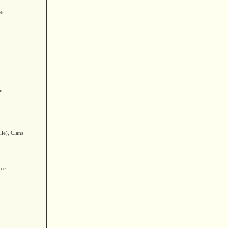
ce
on
le), Clans
ice