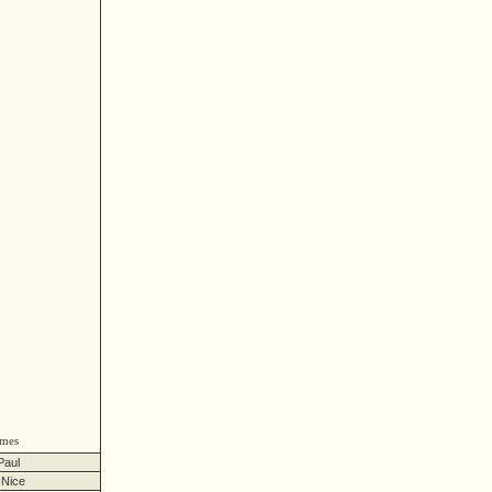
imes
Paul
 Nice