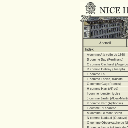
Accueil
Index
A comme A la veille de 1860
B comme Bac (Ferdinand)
C comme Cachiardi (Ange-Lo
D comme Dabray (Joseph)
E comme Eau
F comme Fables, dialecte
G comme Gag (Francis)
H comme Hart (Alfred)
I comme Identité niçoise
J comme Jardin (Alpes-Marit
K comme Karr (Alphonse)
L comme L'Escarène
M comme Le Mont-Boron
N comme Nadaud (Gustave)
O comme Observatoire de Ni
P comme Les présidents du C