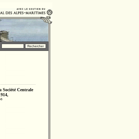
a Société Centrale
1914,
66