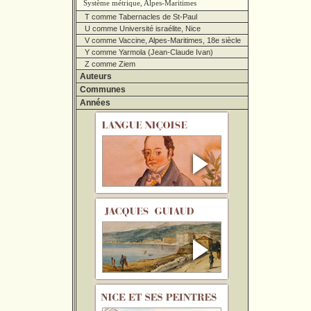
Système métrique, Alpes-Maritimes
T comme Tabernacles de St-Paul
U comme Université israélite, Nice
V comme Vaccine, Alpes-Maritimes, 18e siècle
Y comme Yarmola (Jean-Claude Ivan)
Z comme Ziem
Auteurs
Communes
Années