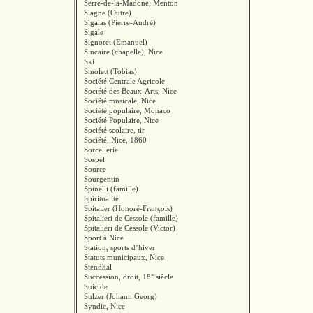
Serre-de-la-Madone, Menton
Siagne (Outre)
Sigalas (Pierre-André)
Sigale
Signoret (Emanuel)
Sincaire (chapelle), Nice
Ski
Smolett (Tobias)
Société Centrale Agricole
Société des Beaux-Arts, Nice
Société musicale, Nice
Société populaire, Monaco
Société Populaire, Nice
Société scolaire, tir
Société, Nice, 1860
Sorcellerie
Sospel
Source
Sourgentin
Spinelli (famille)
Spiritualité
Spitalier (Honoré-François)
Spitalieri de Cessole (famille)
Spitalieri de Cessole (Victor)
Sport à Nice
Station, sports d’hiver
Statuts municipaux, Nice
Stendhal
Succession, droit, 18° siècle
Suicide
Sulzer (Johann Georg)
Syndic, Nice