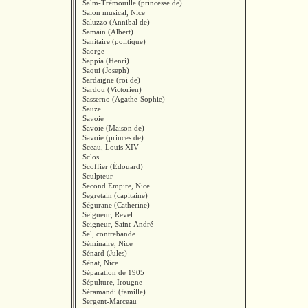
Salm-Trémouille (princesse de)
Salon musical, Nice
Saluzzo (Annibal de)
Samain (Albert)
Sanitaire (politique)
Saorge
Sappia (Henri)
Saqui (Joseph)
Sardaigne (roi de)
Sardou (Victorien)
Sasserno (Agathe-Sophie)
Sauze
Savoie
Savoie (Maison de)
Savoie (princes de)
Sceau, Louis XIV
Sclos
Scoffier (Édouard)
Sculpteur
Second Empire, Nice
Segretain (capitaine)
Ségurane (Catherine)
Seigneur, Revel
Seigneur, Saint-André
Sel, contrebande
Séminaire, Nice
Sénard (Jules)
Sénat, Nice
Séparation de 1905
Sépulture, Irougne
Séramandi (famille)
Sergent-Marceau