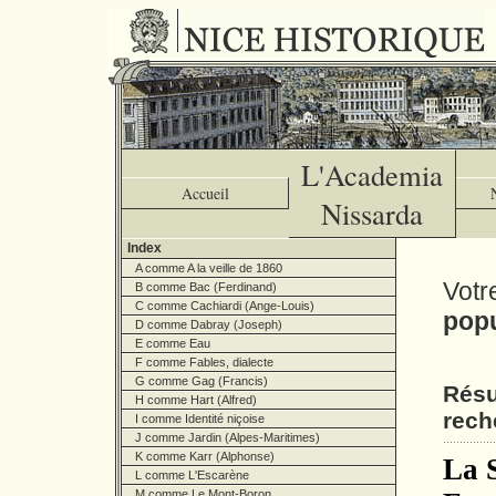
L'Academia
Accueil
Nissarda
Index
A comme A la veille de 1860
Votr
B comme Bac (Ferdinand)
C comme Cachiardi (Ange-Louis)
popu
D comme Dabray (Joseph)
E comme Eau
F comme Fables, dialecte
G comme Gag (Francis)
Résu
H comme Hart (Alfred)
rech
I comme Identité niçoise
J comme Jardin (Alpes-Maritimes)
K comme Karr (Alphonse)
La 
L comme L'Escarène
M comme Le Mont-Boron