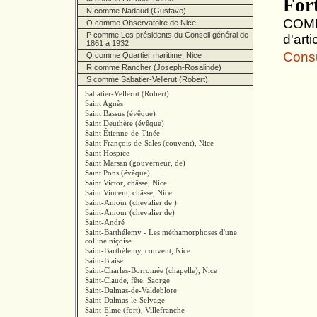
For
N comme Nadaud (Gustave)
COMBE
O comme Observatoire de Nice
P comme Les présidents du Conseil général de
d'art
1861 à 1932
Consul
Q comme Quartier maritime, Nice
R comme Rancher (Joseph-Rosalinde)
S comme Sabatier-Vellerut (Robert)
Sabatier-Vellerut (Robert)
Saint Agnès
Saint Bassus (évêque)
Saint Deuthère (évêque)
Saint Étienne-de-Tinée
Saint François-de-Sales (couvent), Nice
Saint Hospice
Saint Marsan (gouverneur, de)
Saint Pons (évêque)
Saint Victor, châsse, Nice
Saint Vincent, châsse, Nice
Saint-Amour (chevalier de )
Saint-Amour (chevalier de)
Saint-André
Saint-Barthélemy - Les méthamorphoses d'une
colline niçoise
Saint-Barthélemy, couvent, Nice
Saint-Blaise
Saint-Charles-Borromée (chapelle), Nice
Saint-Claude, fête, Saorge
Saint-Dalmas-de-Valdeblore
Saint-Dalmas-le-Selvage
Saint-Elme (fort), Villefranche