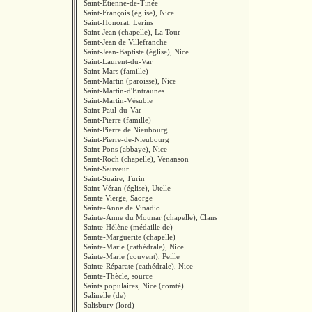
Saint-Étienne-de-Tinée
Saint-François (église), Nice
Saint-Honorat, Lerins
Saint-Jean (chapelle), La Tour
Saint-Jean de Villefranche
Saint-Jean-Baptiste (église), Nice
Saint-Laurent-du-Var
Saint-Mars (famille)
Saint-Martin (paroisse), Nice
Saint-Martin-d'Entraunes
Saint-Martin-Vésubie
Saint-Paul-du-Var
Saint-Pierre (famille)
Saint-Pierre de Nieubourg
Saint-Pierre-de-Nieubourg
Saint-Pons (abbaye), Nice
Saint-Roch (chapelle), Venanson
Saint-Sauveur
Saint-Suaire, Turin
Saint-Véran (église), Utelle
Sainte Vierge, Saorge
Sainte-Anne de Vinadio
Sainte-Anne du Mounar (chapelle), Clans
Sainte-Hélène (médaille de)
Sainte-Marguerite (chapelle)
Sainte-Marie (cathédrale), Nice
Sainte-Marie (couvent), Peille
Sainte-Réparate (cathédrale), Nice
Sainte-Thècle, source
Saints populaires, Nice (comté)
Salinelle (de)
Salisbury (lord)